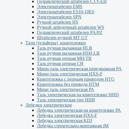
Гидравлический штабелер CTY-EH
Электроштабелер EMS
Электроштабелер ES10-10ES
Электроштабелер SPN
Ручной штабелер HS
Ручной лебедочный штабелер WS
Гидравлический штабелер PA/PZ
Штабелер ручной MT GT
Тали (тельферы), крантележки
Таль ручная рычажная HLB
Таль ручная рычажная HSH-LB
Таль ручная цепная MH/TB
Таль ручная цепная СН
Мини-таль электрическая передвижная PA
Мини-таль электрическая HXS-F
Крантележка с цепным приводом HTG
Крантележка без привода HTM
Мини таль электрическая РА
Таль электрическая на крантележке HHD
Таль электрическая тип HHB
Лебедки электрические
Лебедка электрическая на крантележке РА
Лебедка электрическая HXS-F
Лебедка электрическая KDJ
Лебедка строительно-монтажная JM