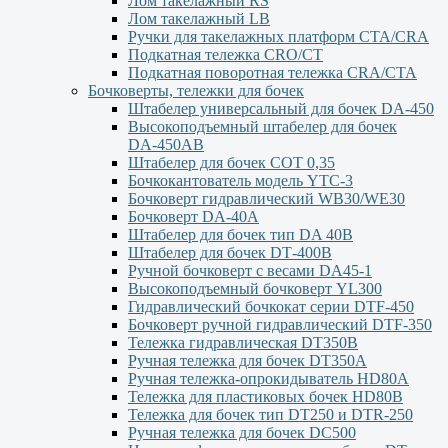
Лом такелажный RS
Лом такелажный LB
Ручки для такелажных платформ СТА/CRA
Подкатная тележка CRO/CT
Подкатная поворотная тележка CRA/CTA
Бочковерты, тележки для бочек
Штабелер универсальный для бочек DA-450
Высокоподъемный штабелер для бочек
DА-450АВ
Штабелер для бочек СОТ 0,35
Бочкокантователь модель YTC-3
Бочковерт гидравлический WB30/WE30
Бочковерт DA-40A
Штабелер для бочек тип DA 40В
Штабелер для бочек DТ-400В
Ручной бочковерт с весами DА45-1
Высокоподъемный бочковерт YL300
Гидравлический бочкокат серии DTF-450
Бочковерт ручной гидравлический DTF-350
Тележка гидравлическая DT350B
Ручная тележка для бочек DT350A
Ручная тележка-опрокидыватель HD80A
Тележка для пластиковых бочек HD80B
Тележка для бочек тип DT250 и DTR-250
Ручная тележка для бочек DC500