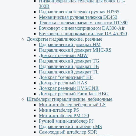
Низкопрофильная тележка для бочек DT-
300В
Гидравлическая тележка ручная HJ365
Механическая ручная тележка DE450
Тележка с перемещаемым захватом DT380
Бочковерт с пневмоприводом DA300-Air
Бочковерт с широкими вилами DА 45-950
Домкраты гидравлические, реечные
Гидравлический домкрат НМ
Гидравлический домкрат MHC-RS
Домкрат реечный MJW
Гидравлический домкрат TG
Гидравлический домкрат ТВ
Гидравлический домкрат TL
Домкрат "сервисный" НF
Домкрат реечный HAS
Домкрат реечный HVS/CNR
Домкрат реечный Farm Jack HBG
Штабелеры гидравлические, лебедочные
Мини-штабелер лебедочный LS
Мини-штабелер PS
Мини-штабелер РМ 120
Ручной мини-штабелер PJ
Гидравлический штабелер MS
Самоходный штабелер SDR