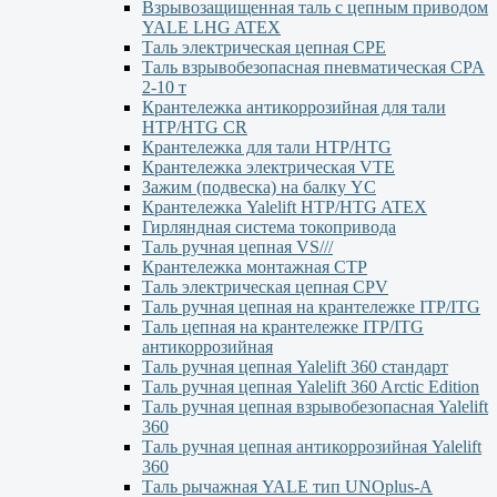
Взрывозащищенная таль с цепным приводом
YALE LHG ATEX
Таль электрическая цепная CPE
Таль взрывобезопасная пневматическая CPA
2-10 т
Крантележка антикоррозийная для тали
HTP/HTG CR
Крантележка для тали HTP/HTG
Крантележка электрическая VTE
Зажим (подвеска) на балку YC
Крантележка Yalelift НТР/НТG ATEX
Гирляндная система токопривода
Таль ручная цепная VS///
Крантележка монтажная СТР
Таль электрическая цепная CPV
Таль ручная цепная на крантележке ITP/ITG
Таль цепная на крантележке ITP/ITG
антикоррозийная
Таль ручная цепная Yalelift 360 стандарт
Таль ручная цепная Yalelift 360 Arctic Edition
Таль ручная цепная взрывобезопасная Yalelift
360
Таль ручная цепная антикоррозийная Yalelift
360
Таль рычажная YALE тип UNOplus-A