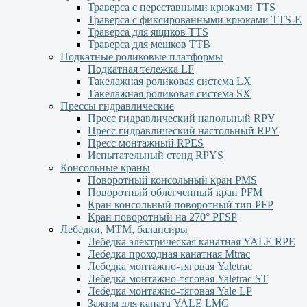
Траверса с переставными крюками TTS
Траверса с фиксированными крюками TTS-Е
Траверса для ящиков ТТS
Траверса для мешков ТТВ
Подкатные роликовые платформы
Подкатная тележка LF
Такелажная роликовая система LX
Такелажная роликовая система SX
Прессы гидравлические
Пресс гидравлический напольный RPY
Пресс гидравлический настольный RPY
Пресс монтажный RPES
Испытательный стенд RPYS
Консольные краны
Поворотный консольный кран PMS
Поворотный облегченный кран PFM
Кран консольный поворотный тип PFP
Кран поворотный на 270° PFSP
Лебедки, МТМ, балансиры
Лебедка электрическая канатная YALE RPE
Лебедка проходная канатная Mtrac
Лебедка монтажно-тяговая Yaletrac
Лебедка монтажно-тяговая Yaletrac ST
Лебедка монтажно-тяговая Yale LP
Зажим для каната YALE LMG