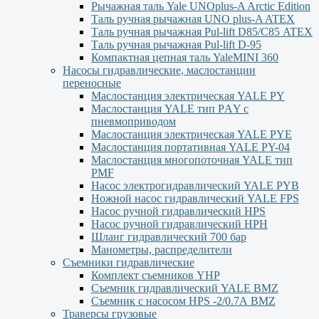
Рычажная таль Yale UNOplus-A Arctic Edition
Таль ручная рычажная UNO plus-A ATEX
Таль ручная рычажная Pul-lift D85/С85 ATEX
Таль ручная рычажная Pul-lift D-95
Компактная цепная таль YaleMINI 360
Насосы гидравлические, маслостанции
переносные
Маслостанция электрическая YALE PY
Маслостанция YALE тип PАY с
пневмоприводом
Маслостанция электрическая YALE PYЕ
Маслостанция портативная YALE PY-04
Маслостанция многопоточная YALE тип
PMF
Насос электрогидравлический YALE PYB
Ножной насос гидравлический YALE FPS
Насос ручной гидравлический HPS
Насос ручной гидравлический HPН
Шланг гидравлический 700 бар
Манометры, распределители
Съемники гидравлические
Комплект съемников YHP
Съемник гидравлический YALE BMZ
Съемник с насосом HPS -2/0.7А BMZ
Траверсы грузовые