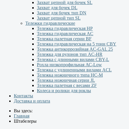
Захват цепной для бочек SL
Захват для бочек DL
Захват для бочек тип DN
Захват цепной тип SL
Тележки гидравлические
Тележка гидравлическая НР
Тележка гидравлическая AC
Тележка палетная серии ВF
Тележка гидравлическая на 5 тонн CBY
Тележка антикоррозийная AC-GAL 25
Тележка для рулонов тип AC-HR
Тележка с длинными вилами CBY-L
Рохла низкопрофильная АС-Low
Тележка с удлиненными вилами АCL
Тележка ножничного типа HC-M
Тележка ножничная серии JL
Тележка палетная с весами ZF
Колеса и ролики для роклы
Контакты
Доставка и оплата
Вы здесь:
Главная
Штабелеры