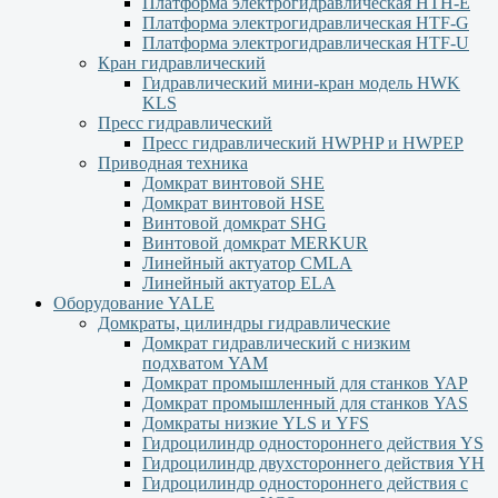
Платформа электрогидравлическая HTH-E
Платформа электрогидравлическая HTF-G
Платформа электрогидравлическая HTF-U
Кран гидравлический
Гидравлический мини-кран модель HWK
KLS
Пресс гидравлический
Пресс гидравлический HWPHP и HWPEP
Приводная техника
Домкрат винтовой SHE
Домкрат винтовой HSE
Винтовой домкрат SHG
Винтовой домкрат MERKUR
Линейный актуатор CMLA
Линейный актуатор ЕLA
Оборудование YALE
Домкраты, цилиндры гидравлические
Домкрат гидравлический с низким
подхватом YAM
Домкрат промышленный для станков YAP
Домкрат промышленный для станков YAS
Домкраты низкие YLS и YFS
Гидроцилиндр одностороннего действия YS
Гидроцилиндр двухстороннего действия YН
Гидроцилиндр одностороннего действия с