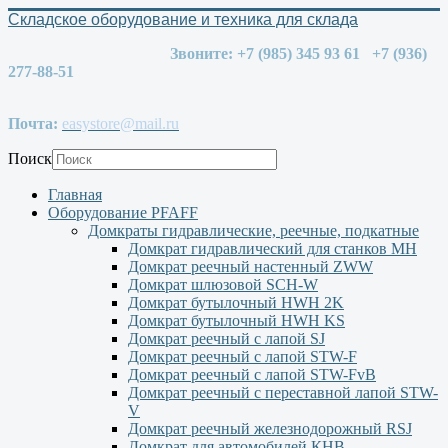
Складское оборудование и техника для склада
Звоните: +7 (985) 345 93 61 +7 (936)
277-88-51
Почта:
easystore@mail.ru
Поиск
Главная
Оборудование PFAFF
Домкраты гидравлические, реечные, подкатные
Домкрат гидравлический для станков МН
Домкрат реечный настенный ZWW
Домкрат шлюзовой SCH-W
Домкрат бутылочный HWH 2K
Домкрат бутылочный HWH KS
Домкрат реечный с лапой SJ
Домкрат реечный с лапой STW-F
Домкрат реечный с лапой STW-FvB
Домкрат реечный с переставной лапой STW-
V
Домкрат реечный железнодорожный RSJ
Домкрат для автомобилей КНВ