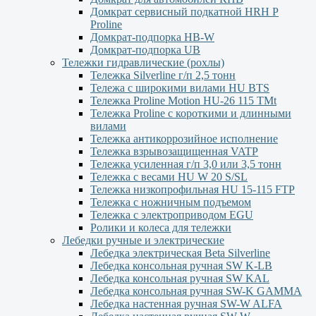
Домкрат сервисный подкатной НRH P
Proline
Домкрат-подпорка HB-W
Домкрат-подпорка UB
Тележки гидравлические (рохлы)
Тележка Silverline г/п 2,5 тонн
Тележа с широкими вилами HU BTS
Тележка Proline Motion HU-26 115 TMt
Тележка Proline с короткими и длинными
вилами
Тележка антикоррозийное исполнение
Тележка взрывозащищенная VATP
Тележка усиленная г/п 3,0 или 3,5 тонн
Тележка с весами HU W 20 S/SL
Тележка низкопрофильная HU 15-115 FTP
Тележка с ножничным подъемом
Тележка с электроприводом EGU
Ролики и колеса для тележки
Лебедки ручные и электрические
Лебедка электрическая Beta Silverline
Лебедка консольная ручная SW K-LB
Лебедка консольная ручная SW KAL
Лебедка консольная ручная SW-K GAMMA
Лебедка настенная ручная SW-W ALFA