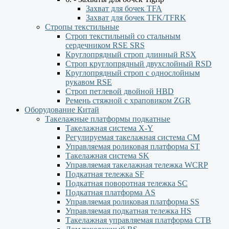
Захват для бочек TFA
Захват для бочек TFK/TFRK
Стропы текстильные
Строп текстильный со стальным
сердечником RSE SRS
Круглопрядный строп длинный RSX
Строп круглопрядный двухслойный RSD
Круглопрядный строп с однослойным
рукавом RSЕ
Строп петлевой двойной HBD
Ремень стяжной с храповиком ZGR
Оборудование Китай
Такелажные платформы подкатные
Такелажная система X-Y
Регулируемая такелажная система СМ
Управляемая роликовая платформа ST
Такелажная система SK
Управляемая такелажная тележка WCRP
Подкатная тележка SF
Подкатная поворотная тележка SC
Подкатная платформа AS
Управляемая роликовая платформа SS
Управляемая подкатная тележка HS
Такелажная управляемая платформа СТВ