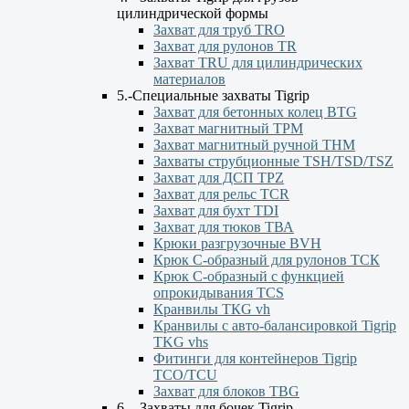
цилиндрической формы
Захват для труб TRO
Захват для рулонов TR
Захват TRU для цилиндрических
материалов
5.-Специальные захваты Tigrip
Захват для бетонных колец BTG
Захват магнитный TPM
Захват магнитный ручной ТНМ
Захваты струбционные TSH/TSD/TSZ
Захват для ДСП TPZ
Захват для рельс TCR
Захват для бухт TDI
Захват для тюков ТВА
Крюки разгрузочные BVH
Крюк С-образный для рулонов ТСК
Крюк С-образный с функцией
опрокидывания ТСS
Кранвилы TКG vh
Кранвилы с авто-балансировкой Tigrip
TKG vhs
Фитинги для контейнеров Tigrip
TCO/TCU
Захват для блоков TBG
6. - Захваты для бочек Tigrip