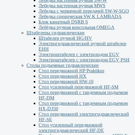
Лебедка настенная ручная SW-W
Лебедка настенная ручная MWS
Лебедка с червячной передачей SW-W-SGO
Лебедка сценическая SW K LAMBADA
Блок канатный DSRB S
Лебёдка ручная консольная OMEGA
Штабелеры гидравлические
Штабелер ручной HG/HV
Электрогидравлический ручной штабелер
ЕНН
Электроштабелер с электроходом EGV
Электроштабелер с электроходом EGV PSH
Столы подъемные гидравлические
Стол передвижной HP Praktikus
Стол передвижной HX
Стол передвижной HW-10
Стол усиленный передвижной HF-SM
Стол передвижной с тандемным подъемом
HF-DM
Стол передвижной с тандемным подъемом
HX-D350
Стол передвижной электрогидравлический
HF-SE
Стол усиленный передвижной
электрогидравлический HF-DE