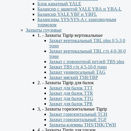
Блок канатный YALE
Балансир с защитой YALE YBА и YBА-L
Балансир YALE YBF и YBFL
Балансиры YFS/YFS-A с храповидным
тормозом
Захваты грузовые
1. - Захваты Tigrip вертикальные
Захват вертикальный TBL plus 0,5-3,0
тонн
Захват вертикальный TBL г/п 4,0-30,0
тонн
Захват с поворотной петлей TBS plus
Захват TBS г/п 4,5-10,0 тонн
Захват универсальный TAG
Захват мягкий TSB/TBP
2. - Захваты Tigrip для балок
Захват для балок ТТТ
Захват для балок TTR
Захват для балок TTG
Захват для балок TPR
3, - Захваты горизонтальные Tigrip
Захват горизонтальный ТСН
Захват горизонтальный ТGF
Захваты-клеммы THS/THK/TWH
4. - Захваты Tigrip для грузов