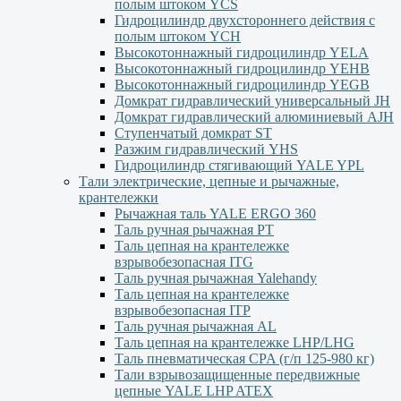
полым штоком YСS
Гидроцилиндр двухстороннего действия с
полым штоком YСН
Высокотоннажный гидроцилиндр YELA
Высокотоннажный гидроцилиндр YEHВ
Высокотоннажный гидроцилиндр YEGВ
Домкрат гидравлический универсальный JH
Домкрат гидравлический алюминиевый АJH
Ступенчатый домкрат ST
Разжим гидравлический YHS
Гидроцилиндр стягивающий YALE YPL
Тали электрические, цепные и рычажные,
крантележки
Рычажная таль YALE ERGO 360
Таль ручная рычажная PT
Таль цепная на крантележке
взрывобезопасная ITG
Таль ручная рычажная Yalehandy
Таль цепная на крантележке
взрывобезопасная ITP
Таль ручная рычажная AL
Таль цепная на крантележке LHP/LHG
Таль пневматическая CPA (г/п 125-980 кг)
Тали взрывозащищенные передвижные
цепные YALE LHP ATEX