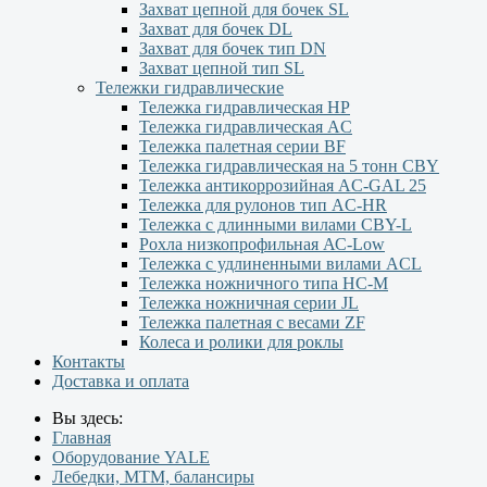
Захват цепной для бочек SL
Захват для бочек DL
Захват для бочек тип DN
Захват цепной тип SL
Тележки гидравлические
Тележка гидравлическая НР
Тележка гидравлическая AC
Тележка палетная серии ВF
Тележка гидравлическая на 5 тонн CBY
Тележка антикоррозийная AC-GAL 25
Тележка для рулонов тип AC-HR
Тележка с длинными вилами CBY-L
Рохла низкопрофильная АС-Low
Тележка с удлиненными вилами АCL
Тележка ножничного типа HC-M
Тележка ножничная серии JL
Тележка палетная с весами ZF
Колеса и ролики для роклы
Контакты
Доставка и оплата
Вы здесь:
Главная
Оборудование YALE
Лебедки, МТМ, балансиры