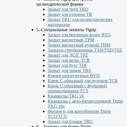
цилиндрической формы
Захват для труб TRO
Захват для рулонов TR
Захват TRU для цилиндрических
материалов
5.-Специальные захваты Tigrip
Захват для бетонных колец BTG
Захват магнитный TPM
Захват магнитный ручной ТНМ
Захваты струбционные TSH/TSD/TSZ
Захват для ДСП TPZ
Захват для рельс TCR
Захват для бухт TDI
Захват для тюков ТВА
Крюки разгрузочные BVH
Крюк С-образный для рулонов ТСК
Крюк С-образный с функцией
опрокидывания ТСS
Кранвилы TКG vh
Кранвилы с авто-балансировкой Tigrip
TKG vhs
Фитинги для контейнеров Tigrip
TCO/TCU
Захват для блоков TBG
6. - Захваты для бочек Tigrip