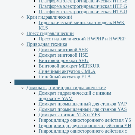
Платформа электрогидравлическая HTH-E
Платформа электрогидравлическая HTF-G
Платформа электрогидравлическая HTF-U
Кран гидравлический
Гидравлический мини-кран модель HWK
KLS
Пресс гидравлический
Пресс гидравлический HWPHP и HWPEP
Приводная техника
Домкрат винтовой SHE
Домкрат винтовой HSE
Винтовой домкрат SHG
Винтовой домкрат MERKUR
Линейный актуатор CMLA
Линейный актуатор ЕLA
Оборудование YALE
Домкраты, цилиндры гидравлические
Домкрат гидравлический с низким
подхватом YAM
Домкрат промышленный для станков YAP
Домкрат промышленный для станков YAS
Домкраты низкие YLS и YFS
Гидроцилиндр одностороннего действия YS
Гидроцилиндр двухстороннего действия YН
Гидроцилиндр одностороннего действия с