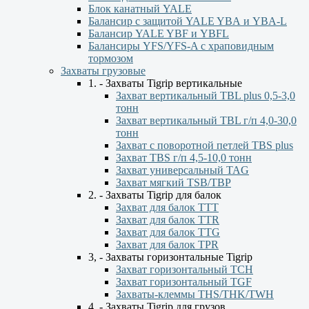
Блок канатный YALE
Балансир с защитой YALE YBА и YBА-L
Балансир YALE YBF и YBFL
Балансиры YFS/YFS-A с храповидным
тормозом
Захваты грузовые
1. - Захваты Tigrip вертикальные
Захват вертикальный TBL plus 0,5-3,0
тонн
Захват вертикальный TBL г/п 4,0-30,0
тонн
Захват с поворотной петлей TBS plus
Захват TBS г/п 4,5-10,0 тонн
Захват универсальный TAG
Захват мягкий TSB/TBP
2. - Захваты Tigrip для балок
Захват для балок ТТТ
Захват для балок TTR
Захват для балок TTG
Захват для балок TPR
3, - Захваты горизонтальные Tigrip
Захват горизонтальный ТСН
Захват горизонтальный ТGF
Захваты-клеммы THS/THK/TWH
4. - Захваты Tigrip для грузов