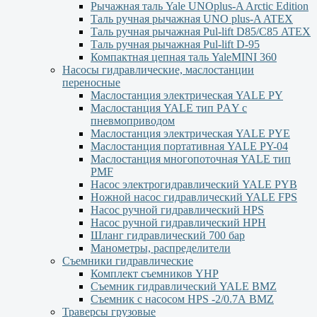
Рычажная таль Yale UNOplus-A Arctic Edition
Таль ручная рычажная UNO plus-A ATEX
Таль ручная рычажная Pul-lift D85/С85 ATEX
Таль ручная рычажная Pul-lift D-95
Компактная цепная таль YaleMINI 360
Насосы гидравлические, маслостанции
переносные
Маслостанция электрическая YALE PY
Маслостанция YALE тип PАY с
пневмоприводом
Маслостанция электрическая YALE PYЕ
Маслостанция портативная YALE PY-04
Маслостанция многопоточная YALE тип
PMF
Насос электрогидравлический YALE PYB
Ножной насос гидравлический YALE FPS
Насос ручной гидравлический HPS
Насос ручной гидравлический HPН
Шланг гидравлический 700 бар
Манометры, распределители
Съемники гидравлические
Комплект съемников YHP
Съемник гидравлический YALE BMZ
Съемник с насосом HPS -2/0.7А BMZ
Траверсы грузовые