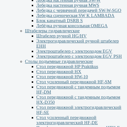
Лебедка настенная ручная SW-W
Лебедка настенная ручная MWS
Лебедка с червячной передачей SW-W-SGO
Лебедка сценическая SW K LAMBADA
Блок канатный DSRB S
Лебёдка ручная консольная OMEGA
Штабелеры гидравлические
Штабелер ручной HG/HV
Электрогидравлический ручной штабелер
ЕНН
Электроштабелер с электроходом EGV
Электроштабелер с электроходом EGV PSH
Столы подъемные гидравлические
Стол передвижной HP Praktikus
Стол передвижной HX
Стол передвижной HW-10
Стол усиленный передвижной HF-SM
Стол передвижной с тандемным подъемом
HF-DM
Стол передвижной с тандемным подъемом
HX-D350
Стол передвижной электрогидравлический
HF-SE
Стол усиленный передвижной
электрогидравлический HF-DE