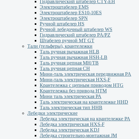
Гидравлический штабелер CTY-EH
Электроштабелер EMS
Электроштабелер ES10-10ES
Электроштабелер SPN
Ручной штабелер HS
Ручной лебедочный штабелер WS
Гидравлический штабелер PA/PZ
Штабелер ручной MT GT
Тали (тельферы), крантележки
Таль ручная рычажная HLB
Таль ручная рычажная HSH-LB
Таль ручная цепная MH/TB
Таль ручная цепная СН
Мини-таль электрическая передвижная PA
Мини-таль электрическая HXS-F
Крантележка с цепным приводом HTG
Крантележка без привода HTM
Мини таль электрическая РА
Таль электрическая на крантележке HHD
Таль электрическая тип HHB
Лебедки электрические
Лебедка электрическая на крантележке РА
Лебедка электрическая HXS-F
Лебедка электрическая KDJ
Лебедка строительно-монтажная JM