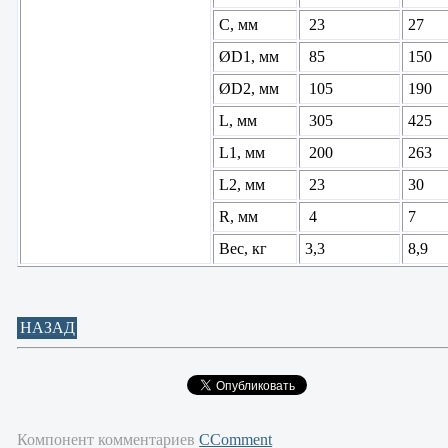
С, мм
23
27
ØD1, мм
85
150
ØD2, мм
105
190
L, мм
305
425
L1, мм
200
263
L2, мм
23
30
R, мм
4
7
Вес, кг
3,3
8,9
НАЗАД
Компонент комментариев
CComment