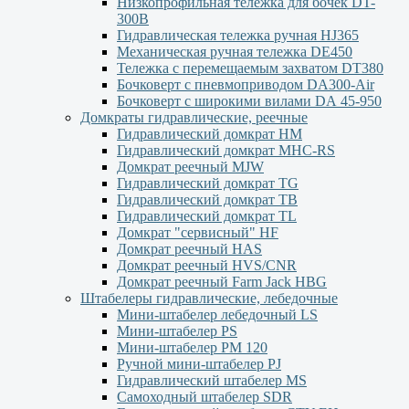
Низкопрофильная тележка для бочек DT-
300В
Гидравлическая тележка ручная HJ365
Механическая ручная тележка DE450
Тележка с перемещаемым захватом DT380
Бочковерт с пневмоприводом DA300-Air
Бочковерт с широкими вилами DА 45-950
Домкраты гидравлические, реечные
Гидравлический домкрат НМ
Гидравлический домкрат MHC-RS
Домкрат реечный MJW
Гидравлический домкрат TG
Гидравлический домкрат ТВ
Гидравлический домкрат TL
Домкрат "сервисный" НF
Домкрат реечный HAS
Домкрат реечный HVS/CNR
Домкрат реечный Farm Jack HBG
Штабелеры гидравлические, лебедочные
Мини-штабелер лебедочный LS
Мини-штабелер PS
Мини-штабелер РМ 120
Ручной мини-штабелер PJ
Гидравлический штабелер MS
Самоходный штабелер SDR