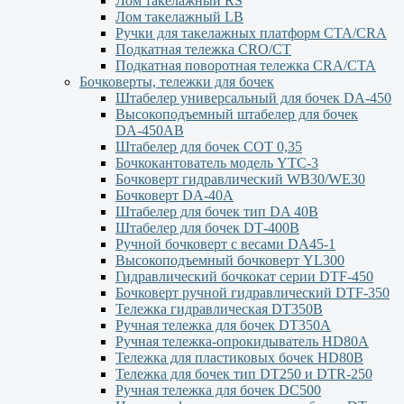
Лом такелажный RS
Лом такелажный LB
Ручки для такелажных платформ СТА/CRA
Подкатная тележка CRO/CT
Подкатная поворотная тележка CRA/CTA
Бочковерты, тележки для бочек
Штабелер универсальный для бочек DA-450
Высокоподъемный штабелер для бочек
DА-450АВ
Штабелер для бочек СОТ 0,35
Бочкокантователь модель YTC-3
Бочковерт гидравлический WB30/WE30
Бочковерт DA-40A
Штабелер для бочек тип DA 40В
Штабелер для бочек DТ-400В
Ручной бочковерт с весами DА45-1
Высокоподъемный бочковерт YL300
Гидравлический бочкокат серии DTF-450
Бочковерт ручной гидравлический DTF-350
Тележка гидравлическая DT350B
Ручная тележка для бочек DT350A
Ручная тележка-опрокидыватель HD80A
Тележка для пластиковых бочек HD80B
Тележка для бочек тип DT250 и DTR-250
Ручная тележка для бочек DC500