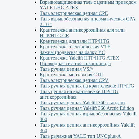
Взрывозащищенная таль с цепным приводом
YALE LHG ATEX
Таль электрическая цепная CPE
Таль взрывобезопасная пневматическая CPA
2-10 т
Крантележка антикоррозийная для тали
HTP/HTG CR
Крантележка для тали HTP/HTG
Крантележка электрическая VTE
Зажим (подвеска) на балку YC
Крантележка Yalelift НТР/НТG ATEX
Гирляндная система токопривода
Таль ручная цепная VS///
Крантележка монтажная СТР
Таль электрическая цепная CPV
Таль ручная цепная на крантележке ITP/ITG
Таль цепная на крантележке ITP/ITG
антикоррозийная
Таль ручная цепная Yalelift 360 стандарт
Таль ручная цепная Yalelift 360 Arctic Edition
Таль ручная цепная взрывобезопасная Yalelift
360
Таль ручная цепная антикоррозийная Yalelift
360
Таль рычажная YALE тип UNOplus-A