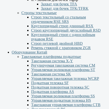
Захват для бочек TFA
Захват для бочек TFK/TFRK
Стропы текстильные
Строп текстильный со стальным
сердечником RSE SRS
Круглопрядный строп длинный RSX
Строп круглопрядный двухслойный RSD
Круглопрядный строп с однослойным
рукавом RSЕ
Строп петлевой двойной HBD
Ремень стяжной с храповиком ZGR
Оборудование Китай
Такелажные платформы подкатные
Такелажная система X-Y
Регулируемая такелажная система СМ
Управляемая роликовая платформа ST
Такелажная система SK
Управляемая такелажная тележка WCRP
Подкатная тележка SF
Подкатная поворотная тележка SC
Подкатная платформа AS
Управляемая роликовая платформа SS
Управляемая подкатная тележка HS
Такелажная управляемая платформа СТВ