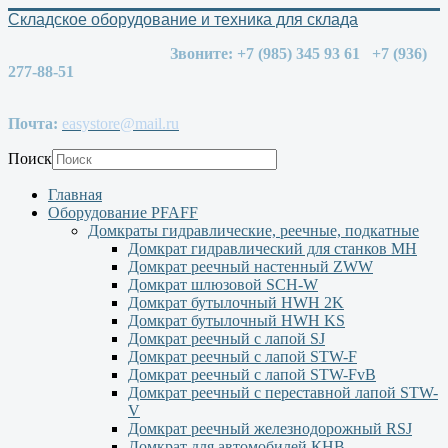
Складское оборудование и техника для склада
Звоните: +7 (985) 345 93 61 +7 (936)
277-88-51
Почта:
easystore@mail.ru
Поиск
Главная
Оборудование PFAFF
Домкраты гидравлические, реечные, подкатные
Домкрат гидравлический для станков МН
Домкрат реечный настенный ZWW
Домкрат шлюзовой SCH-W
Домкрат бутылочный HWH 2K
Домкрат бутылочный HWH KS
Домкрат реечный с лапой SJ
Домкрат реечный с лапой STW-F
Домкрат реечный с лапой STW-FvB
Домкрат реечный с переставной лапой STW-
V
Домкрат реечный железнодорожный RSJ
Домкрат для автомобилей КНВ