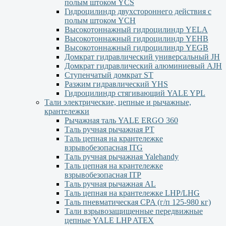
полым штоком YСS
Гидроцилиндр двухстороннего действия с
полым штоком YСН
Высокотоннажный гидроцилиндр YELA
Высокотоннажный гидроцилиндр YEHВ
Высокотоннажный гидроцилиндр YEGВ
Домкрат гидравлический универсальный JH
Домкрат гидравлический алюминиевый АJH
Ступенчатый домкрат ST
Разжим гидравлический YHS
Гидроцилиндр стягивающий YALE YPL
Тали электрические, цепные и рычажные,
крантележки
Рычажная таль YALE ERGO 360
Таль ручная рычажная PT
Таль цепная на крантележке
взрывобезопасная ITG
Таль ручная рычажная Yalehandy
Таль цепная на крантележке
взрывобезопасная ITP
Таль ручная рычажная AL
Таль цепная на крантележке LHP/LHG
Таль пневматическая CPA (г/п 125-980 кг)
Тали взрывозащищенные передвижные
цепные YALE LHP ATEX