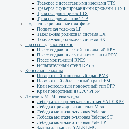
Траверса с переставными крюками TTS
Траверса с фиксированными крюками TTS-Е
Траверса для ящиков ТТS
Траверса для мешков ТТВ
Подкатные роликовые платформы
Подкатная тележка LF
Такелажная роликовая система LX
Такелажная роликовая система SX
Прессы гидравлические
Пресс гидравлический напольный RPY
Пресс гидравлический настольный RPY
Пресс монтажный RPES
Испытательный стенд RPYS
Консольные краны
Поворотный консольный кран PMS
Поворотный облегченный кран PFM
Кран консольный поворотный тип PFP
Кран поворотный на 270° PFSP
Лебедки, МТМ, балансиры
Лебедка электрическая канатная YALE RPE
Лебедка проходная канатная Mtrac
Лебедка монтажно-тяговая Yaletrac
Лебедка монтажно-тяговая Yaletrac ST
Лебедка монтажно-тяговая Yale LP
Зажим для каната YALE LMG