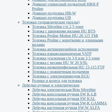
Домкрат сервисный подкатной НRH P
Proline
Домкрат-подпорка HB-W
Домкрат-подпорка UB
Тележки гидравлические (рохлы)
Тележка Silverline г/п 2,5 тонн
Тележа с широкими вилами HU BTS
Тележка Proline Motion HU-26 115 TMt
Тележка Proline с короткими и длинными
вилами
Тележка антикоррозийное исполнение
Тележка взрывозащищенная VATP
Тележка усиленная г/п 3,0 или 3,5 тонн
Тележка с весами HU W 20 S/SL
Тележка низкопрофильная HU 15-115 FTP
Тележка с ножничным подъемом
Тележка с электроприводом EGU
Ролики и колеса для тележки
Лебедки ручные и электрические
Лебедка электрическая Beta Silverline
Лебедка консольная ручная SW K-LB
Лебедка консольная ручная SW KAL
Лебедка консольная ручная SW-K GAMMA
Лебедка настенная ручная SW-W ALFA