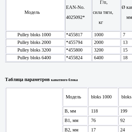
Г/п,
EAN-No.
Ø ка
Модель
сила тяги,
4025092*
м
кг
Pulley bloks 1000
*455817
1000
7
Pulley bloks 2000
*455794
2000
13
Pulley bloks 3200
*455800
3200
15
Pulley bloks 6400
*455824
6400
18
Таблица параметров
канатного
блока
Модель
bloks 1000
bloks
B, мм
118
199
B1, мм
76
92
B2, мм
17
24