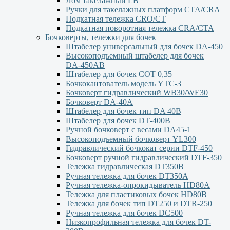
Лом такелажный LB
Ручки для такелажных платформ СТА/CRA
Подкатная тележка CRO/CT
Подкатная поворотная тележка CRA/CTA
Бочковерты, тележки для бочек
Штабелер универсальный для бочек DA-450
Высокоподъемный штабелер для бочек
DА-450АВ
Штабелер для бочек СОТ 0,35
Бочкокантователь модель YTC-3
Бочковерт гидравлический WB30/WE30
Бочковерт DA-40A
Штабелер для бочек тип DA 40В
Штабелер для бочек DТ-400В
Ручной бочковерт с весами DА45-1
Высокоподъемный бочковерт YL300
Гидравлический бочкокат серии DTF-450
Бочковерт ручной гидравлический DTF-350
Тележка гидравлическая DT350B
Ручная тележка для бочек DT350A
Ручная тележка-опрокидыватель HD80A
Тележка для пластиковых бочек HD80B
Тележка для бочек тип DT250 и DTR-250
Ручная тележка для бочек DC500
Низкопрофильная тележка для бочек DT-