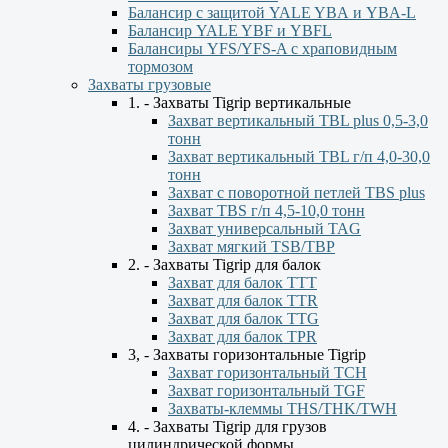
Балансир с защитой YALE YBА и YBА-L
Балансир YALE YBF и YBFL
Балансиры YFS/YFS-A с храповидным
тормозом
Захваты грузовые
1. - Захваты Tigrip вертикальные
Захват вертикальный TBL plus 0,5-3,0
тонн
Захват вертикальный TBL г/п 4,0-30,0
тонн
Захват с поворотной петлей TBS plus
Захват TBS г/п 4,5-10,0 тонн
Захват универсальный TAG
Захват мягкий TSB/TBP
2. - Захваты Tigrip для балок
Захват для балок ТТТ
Захват для балок TTR
Захват для балок TTG
Захват для балок TPR
3, - Захваты горизонтальные Tigrip
Захват горизонтальный ТСН
Захват горизонтальный ТGF
Захваты-клеммы THS/THK/TWH
4. - Захваты Tigrip для грузов
цилиндрической формы