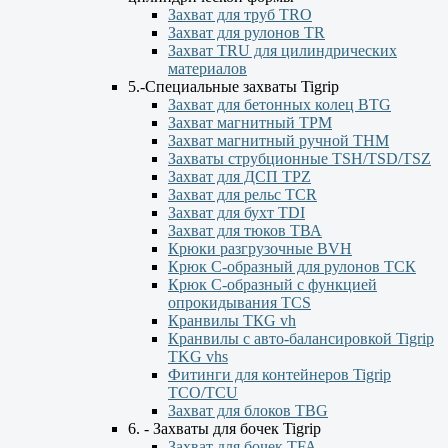
Захват для труб TRO
Захват для рулонов TR
Захват TRU для цилиндрических
материалов
5.-Специальные захваты Tigrip
Захват для бетонных колец BTG
Захват магнитный TPM
Захват магнитный ручной ТНМ
Захваты струбционные TSH/TSD/TSZ
Захват для ДСП TPZ
Захват для рельс TCR
Захват для бухт TDI
Захват для тюков ТВА
Крюки разгрузочные BVH
Крюк С-образный для рулонов ТСК
Крюк С-образный с функцией
опрокидывания ТСS
Кранвилы TКG vh
Кранвилы с авто-балансировкой Tigrip
TKG vhs
Фитинги для контейнеров Tigrip
TCO/TCU
Захват для блоков TBG
6. - Захваты для бочек Tigrip
Захват для бочек TFA