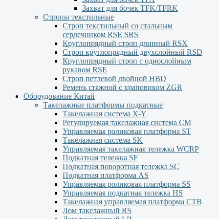
Захват для бочек TFK/TFRK
Стропы текстильные
Строп текстильный со стальным
сердечником RSE SRS
Круглопрядный строп длинный RSX
Строп круглопрядный двухслойный RSD
Круглопрядный строп с однослойным
рукавом RSЕ
Строп петлевой двойной HBD
Ремень стяжной с храповиком ZGR
Оборудование Китай
Такелажные платформы подкатные
Такелажная система X-Y
Регулируемая такелажная система СМ
Управляемая роликовая платформа ST
Такелажная система SK
Управляемая такелажная тележка WCRP
Подкатная тележка SF
Подкатная поворотная тележка SC
Подкатная платформа AS
Управляемая роликовая платформа SS
Управляемая подкатная тележка HS
Такелажная управляемая платформа СТВ
Лом такелажный RS