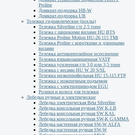
Proline
Домкрат-подпорка HB-W
Домкрат-подпорка UB
Тележки гидравлические (рохлы)
Тележка Silverline г/п 2,5 тонн
Тележа с широкими вилами HU BTS
Тележка Proline Motion HU-26 115 TMt
Тележка Proline с короткими и длинными
вилами
Тележка антикоррозийное исполнение
Тележка взрывозащищенная VATP
Тележка усиленная г/п 3,0 или 3,5 тонн
Тележка с весами HU W 20 S/SL
Тележка низкопрофильная HU 15-115 FTP
Тележка с ножничным подъемом
Тележка с электроприводом EGU
Ролики и колеса для тележки
Лебедки ручные и электрические
Лебедка электрическая Beta Silverline
Лебедка консольная ручная SW K-LB
Лебедка консольная ручная SW KAL
Лебедка консольная ручная SW-K GAMMA
Лебедка настенная ручная SW-W ALFA
Лебедка настенная ручная SW-W