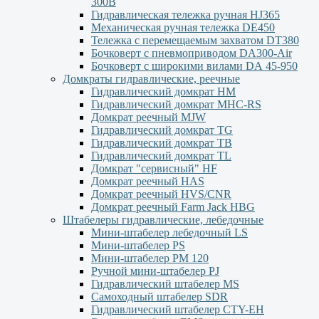
300В
Гидравлическая тележка ручная HJ365
Механическая ручная тележка DE450
Тележка с перемещаемым захватом DT380
Бочковерт с пневмоприводом DA300-Air
Бочковерт с широкими вилами DА 45-950
Домкраты гидравлические, реечные
Гидравлический домкрат НМ
Гидравлический домкрат MHC-RS
Домкрат реечный MJW
Гидравлический домкрат TG
Гидравлический домкрат ТВ
Гидравлический домкрат TL
Домкрат "сервисный" НF
Домкрат реечный HAS
Домкрат реечный HVS/CNR
Домкрат реечный Farm Jack HBG
Штабелеры гидравлические, лебедочные
Мини-штабелер лебедочный LS
Мини-штабелер PS
Мини-штабелер РМ 120
Ручной мини-штабелер PJ
Гидравлический штабелер MS
Самоходный штабелер SDR
Гидравлический штабелер CTY-EH