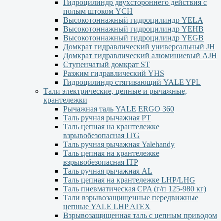
Гидроцилиндр двухстороннего действия с
полым штоком YСН
Высокотоннажный гидроцилиндр YELA
Высокотоннажный гидроцилиндр YEHВ
Высокотоннажный гидроцилиндр YEGВ
Домкрат гидравлический универсальный JH
Домкрат гидравлический алюминиевый АJH
Ступенчатый домкрат ST
Разжим гидравлический YHS
Гидроцилиндр стягивающий YALE YPL
Тали электрические, цепные и рычажные,
крантележки
Рычажная таль YALE ERGO 360
Таль ручная рычажная PT
Таль цепная на крантележке
взрывобезопасная ITG
Таль ручная рычажная Yalehandy
Таль цепная на крантележке
взрывобезопасная ITP
Таль ручная рычажная AL
Таль цепная на крантележке LHP/LHG
Таль пневматическая CPA (г/п 125-980 кг)
Тали взрывозащищенные передвижные
цепные YALE LHP ATEX
Взрывозащищенная таль с цепным приводом