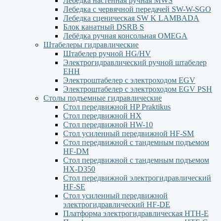
Лебедка настенная ручная MWS
Лебедка с червячной передачей SW-W-SGO
Лебедка сценическая SW K LAMBADA
Блок канатный DSRB S
Лебёдка ручная консольная OMEGA
Штабелеры гидравлические
Штабелер ручной HG/HV
Электрогидравлический ручной штабелер
ЕНН
Электроштабелер с электроходом EGV
Электроштабелер с электроходом EGV PSH
Столы подъемные гидравлические
Стол передвижной HP Praktikus
Стол передвижной HX
Стол передвижной HW-10
Стол усиленный передвижной HF-SM
Стол передвижной с тандемным подъемом
HF-DM
Стол передвижной с тандемным подъемом
HX-D350
Стол передвижной электрогидравлический
HF-SE
Стол усиленный передвижной
электрогидравлический HF-DE
Платформа электрогидравлическая HTH-E