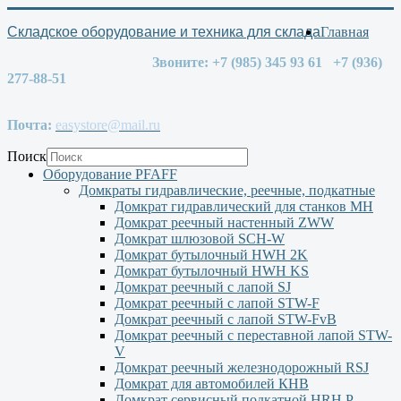
Складское оборудование и техника для склада
Главная
Звоните: +7 (985) 345 93 61 +7 (936)
277-88-51
Почта:
easystore@mail.ru
Поиск
Оборудование PFAFF
Домкраты гидравлические, реечные, подкатные
Домкрат гидравлический для станков МН
Домкрат реечный настенный ZWW
Домкрат шлюзовой SCH-W
Домкрат бутылочный HWH 2K
Домкрат бутылочный HWH KS
Домкрат реечный с лапой SJ
Домкрат реечный с лапой STW-F
Домкрат реечный с лапой STW-FvB
Домкрат реечный с переставной лапой STW-
V
Домкрат реечный железнодорожный RSJ
Домкрат для автомобилей КНВ
Домкрат сервисный подкатной НRH P