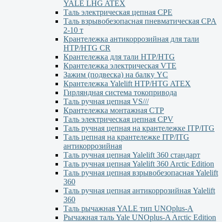
YALE LHG ATEX
Таль электрическая цепная CPE
Таль взрывобезопасная пневматическая CPA
2-10 т
Крантележка антикоррозийная для тали
HTP/HTG CR
Крантележка для тали HTP/HTG
Крантележка электрическая VTE
Зажим (подвеска) на балку YC
Крантележка Yalelift НТР/НТG ATEX
Гирляндная система токопривода
Таль ручная цепная VS///
Крантележка монтажная СТР
Таль электрическая цепная CPV
Таль ручная цепная на крантележке ITP/ITG
Таль цепная на крантележке ITP/ITG
антикоррозийная
Таль ручная цепная Yalelift 360 стандарт
Таль ручная цепная Yalelift 360 Arctic Edition
Таль ручная цепная взрывобезопасная Yalelift
360
Таль ручная цепная антикоррозийная Yalelift
360
Таль рычажная YALE тип UNOplus-A
Рычажная таль Yale UNOplus-A Arctic Edition