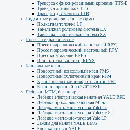
Траверса с фиксированными крюками TTS-Е
Траверса для ящиков ТТS
Траверса для мешков ТТВ
Подкатные роликовые платформы
Подкатная тележка LF
Такелажная роликовая система LX
Такелажная роликовая система SX
Прессы гидравлические
Пресс гидравлический напольный RPY
Пресс гидравлический настольный RPY
Пресс монтажный RPES
Испытательный стенд RPYS
Консольные краны
Поворотный консольный кран PMS
Поворотный облегченный кран PFM
Кран консольный поворотный тип PFP
Кран поворотный на 270° PFSP
Лебедки, МТМ, балансиры
Лебедка электрическая канатная YALE RPE
Лебедка проходная канатная Mtrac
Лебедка монтажно-тяговая Yaletrac
Лебедка монтажно-тяговая Yaletrac ST
Лебедка монтажно-тяговая Yale LP
Зажим для каната YALE LMG
Блок канатный YALE