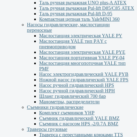
Таль ручная рычажная UNO plus-A ATEX
Таль ручная рычажная Pul-lift D85/С85 ATEX
Таль ручная рычажная Pul-lift D-95
Компактная цепная таль YaleMINI 360
Насосы гидравлические, маслостанции
переносные
Маслостанция электрическая YALE PY
Маслостанция YALE тип PАY с
пневмоприводом
Маслостанция электрическая YALE PYЕ
Маслостанция портативная YALE PY-04
Маслостанция многопоточная YALE тип
PMF
Насос электрогидравлический YALE PYB
Ножной насос гидравлический YALE FPS
Насос ручной гидравлический HPS
Насос ручной гидравлический HPН
Шланг гидравлический 700 бар
Манометры, распределители
Съемники гидравлические
Комплект съемников YHP
Съемник гидравлический YALE BMZ
Съемник с насосом HPS -2/0.7А BMZ
Траверсы грузовые
Траверса с переставными крюками TTS