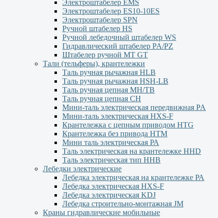
Электроштабелер EMS
Электроштабелер ES10-10ES
Электроштабелер SPN
Ручной штабелер HS
Ручной лебедочный штабелер WS
Гидравлический штабелер PA/PZ
Штабелер ручной MT GT
Тали (тельферы), крантележки
Таль ручная рычажная HLB
Таль ручная рычажная HSH-LB
Таль ручная цепная MH/TB
Таль ручная цепная СН
Мини-таль электрическая передвижная PA
Мини-таль электрическая HXS-F
Крантележка с цепным приводом HTG
Крантележка без привода HTM
Мини таль электрическая РА
Таль электрическая на крантележке HHD
Таль электрическая тип HHB
Лебедки электрические
Лебедка электрическая на крантележке РА
Лебедка электрическая HXS-F
Лебедка электрическая KDJ
Лебедка строительно-монтажная JM
Краны гидравлические мобильные