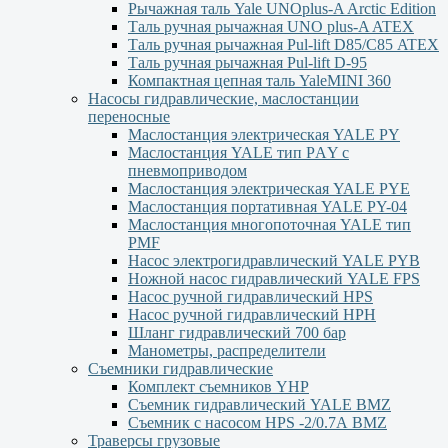
Рычажная таль Yale UNOplus-A Arctic Edition
Таль ручная рычажная UNO plus-A ATEX
Таль ручная рычажная Pul-lift D85/С85 ATEX
Таль ручная рычажная Pul-lift D-95
Компактная цепная таль YaleMINI 360
Насосы гидравлические, маслостанции
переносные
Маслостанция электрическая YALE PY
Маслостанция YALE тип PАY с
пневмоприводом
Маслостанция электрическая YALE PYЕ
Маслостанция портативная YALE PY-04
Маслостанция многопоточная YALE тип
PMF
Насос электрогидравлический YALE PYB
Ножной насос гидравлический YALE FPS
Насос ручной гидравлический HPS
Насос ручной гидравлический HPН
Шланг гидравлический 700 бар
Манометры, распределители
Съемники гидравлические
Комплект съемников YHP
Съемник гидравлический YALE BMZ
Съемник с насосом HPS -2/0.7А BMZ
Траверсы грузовые