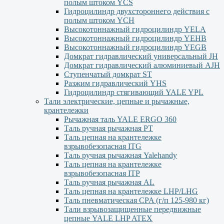
полым штоком YСS
Гидроцилиндр двухстороннего действия с
полым штоком YСН
Высокотоннажный гидроцилиндр YELA
Высокотоннажный гидроцилиндр YEHВ
Высокотоннажный гидроцилиндр YEGВ
Домкрат гидравлический универсальный JH
Домкрат гидравлический алюминиевый АJH
Ступенчатый домкрат ST
Разжим гидравлический YHS
Гидроцилиндр стягивающий YALE YPL
Тали электрические, цепные и рычажные,
крантележки
Рычажная таль YALE ERGO 360
Таль ручная рычажная PT
Таль цепная на крантележке
взрывобезопасная ITG
Таль ручная рычажная Yalehandy
Таль цепная на крантележке
взрывобезопасная ITP
Таль ручная рычажная AL
Таль цепная на крантележке LHP/LHG
Таль пневматическая CPA (г/п 125-980 кг)
Тали взрывозащищенные передвижные
цепные YALE LHP ATEX