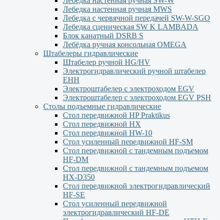
Лебедка настенная ручная SW-W
Лебедка настенная ручная MWS
Лебедка с червячной передачей SW-W-SGO
Лебедка сценическая SW K LAMBADA
Блок канатный DSRB S
Лебёдка ручная консольная OMEGA
Штабелеры гидравлические
Штабелер ручной HG/HV
Электрогидравлический ручной штабелер
ЕНН
Электроштабелер с электроходом EGV
Электроштабелер с электроходом EGV PSH
Столы подъемные гидравлические
Стол передвижной HP Praktikus
Стол передвижной HX
Стол передвижной HW-10
Стол усиленный передвижной HF-SM
Стол передвижной с тандемным подъемом
HF-DM
Стол передвижной с тандемным подъемом
HX-D350
Стол передвижной электрогидравлический
HF-SE
Стол усиленный передвижной
электрогидравлический HF-DE