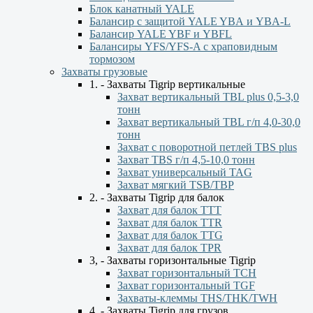
Блок канатный YALE
Балансир с защитой YALE YBА и YBА-L
Балансир YALE YBF и YBFL
Балансиры YFS/YFS-A с храповидным
тормозом
Захваты грузовые
1. - Захваты Tigrip вертикальные
Захват вертикальный TBL plus 0,5-3,0
тонн
Захват вертикальный TBL г/п 4,0-30,0
тонн
Захват с поворотной петлей TBS plus
Захват TBS г/п 4,5-10,0 тонн
Захват универсальный TAG
Захват мягкий TSB/TBP
2. - Захваты Tigrip для балок
Захват для балок ТТТ
Захват для балок TTR
Захват для балок TTG
Захват для балок TPR
3, - Захваты горизонтальные Tigrip
Захват горизонтальный ТСН
Захват горизонтальный ТGF
Захваты-клеммы THS/THK/TWH
4. - Захваты Tigrip для грузов