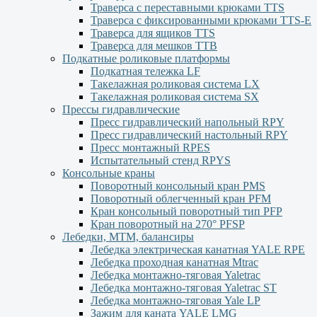
Траверса с переставными крюками TTS
Траверса с фиксированными крюками TTS-Е
Траверса для ящиков ТТS
Траверса для мешков ТТВ
Подкатные роликовые платформы
Подкатная тележка LF
Такелажная роликовая система LX
Такелажная роликовая система SX
Прессы гидравлические
Пресс гидравлический напольный RPY
Пресс гидравлический настольный RPY
Пресс монтажный RPES
Испытательный стенд RPYS
Консольные краны
Поворотный консольный кран PMS
Поворотный облегченный кран PFM
Кран консольный поворотный тип PFP
Кран поворотный на 270° PFSP
Лебедки, МТМ, балансиры
Лебедка электрическая канатная YALE RPE
Лебедка проходная канатная Mtrac
Лебедка монтажно-тяговая Yaletrac
Лебедка монтажно-тяговая Yaletrac ST
Лебедка монтажно-тяговая Yale LP
Зажим для каната YALE LMG