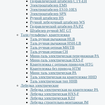
Гидравлический штабелер CTY-EH
Электроштабелер EMS
Электроштабелер ES10-10ES
Электроштабелер SPN
Ручной штабелер HS
Ручной лебедочный штабелер WS
Гидравлический штабелер PA/PZ
Штабелер ручной MT GT
Тали (тельферы), крантележки
Таль ручная рычажная HLB
Таль ручная рычажная HSH-LB
Таль ручная цепная MH/TB
Таль ручная цепная СН
Мини-таль электрическая передвижная PA
Мини-таль электрическая HXS-F
Крантележка с цепным приводом HTG
Крантележка без привода HTM
Мини таль электрическая РА
Таль электрическая на крантележке HHD
Таль электрическая тип HHB
Лебедки электрические
Лебедка электрическая на крантележке РА
Лебедка электрическая HXS-F
Лебедка электрическая KDJ
Лебедка строительно-монтажная JM