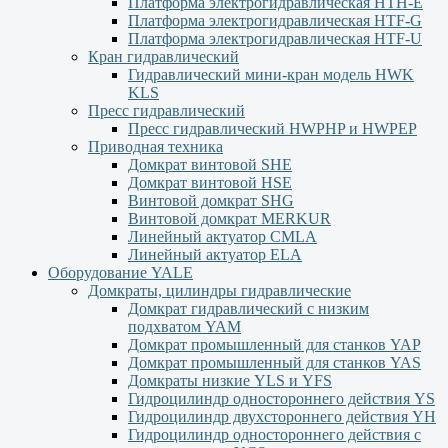
Платформа электрогидравлическая HTH-E
Платформа электрогидравлическая HTF-G
Платформа электрогидравлическая HTF-U
Кран гидравлический
Гидравлический мини-кран модель HWK
KLS
Пресс гидравлический
Пресс гидравлический HWPHP и HWPEP
Приводная техника
Домкрат винтовой SHE
Домкрат винтовой HSE
Винтовой домкрат SHG
Винтовой домкрат MERKUR
Линейный актуатор CMLA
Линейный актуатор ЕLA
Оборудование YALE
Домкраты, цилиндры гидравлические
Домкрат гидравлический с низким
подхватом YAM
Домкрат промышленный для станков YAP
Домкрат промышленный для станков YAS
Домкраты низкие YLS и YFS
Гидроцилиндр одностороннего действия YS
Гидроцилиндр двухстороннего действия YН
Гидроцилиндр одностороннего действия с