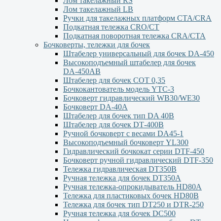
Лом такелажный RS
Лом такелажный LB
Ручки для такелажных платформ СТА/CRA
Подкатная тележка CRO/CT
Подкатная поворотная тележка CRA/CTA
Бочковерты, тележки для бочек
Штабелер универсальный для бочек DA-450
Высокоподъемный штабелер для бочек
DА-450АВ
Штабелер для бочек СОТ 0,35
Бочкокантователь модель YTC-3
Бочковерт гидравлический WB30/WE30
Бочковерт DA-40A
Штабелер для бочек тип DA 40В
Штабелер для бочек DТ-400В
Ручной бочковерт с весами DА45-1
Высокоподъемный бочковерт YL300
Гидравлический бочкокат серии DTF-450
Бочковерт ручной гидравлический DTF-350
Тележка гидравлическая DT350B
Ручная тележка для бочек DT350A
Ручная тележка-опрокидыватель HD80A
Тележка для пластиковых бочек HD80B
Тележка для бочек тип DT250 и DTR-250
Ручная тележка для бочек DC500