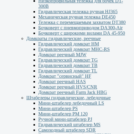
Низкопрофильная тележка для бочек DT-
300В
Гидравлическая тележка ручная HJ365
Механическая ручная тележка DE450
Тележка с перемещаемым захватом DT380
Бочковерт с пневмоприводом DA300-Air
Бочковерт с широкими вилами DА 45-950
Домкраты гидравлические, реечные
Гидравлический домкрат НМ
Гидравлический домкрат MHC-RS
Домкрат реечный MJW
Гидравлический домкрат TG
Гидравлический домкрат ТВ
Гидравлический домкрат TL
Домкрат "сервисный" НF
Домкрат реечный HAS
Домкрат реечный HVS/CNR
Домкрат реечный Farm Jack HBG
Штабелеры гидравлические, лебедочные
Мини-штабелер лебедочный LS
Мини-штабелер PS
Мини-штабелер РМ 120
Ручной мини-штабелер PJ
Гидравлический штабелер MS
Самоходный штабелер SDR