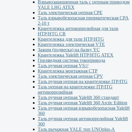
Взрывозащищенная таль с цепным приводом
YALE LHG ATEX
Таль электрическая цепная CPE
Таль взрывобезопасная пневматическая CPA
2-10 т
Крантележка антикоррозийная для тали
HTP/HTG CR
Крантележка для тали HTP/HTG
Крантележка электрическая VTE
Зажим (подвеска) на балку YC
Крантележка Yalelift НТР/НТG ATEX
Гирляндная система токопривода
Таль ручная цепная VS///
Крантележка монтажная СТР
Таль электрическая цепная CPV
Таль ручная цепная на крантележке ITP/ITG
Таль цепная на крантележке ITP/ITG
антикоррозийная
Таль ручная цепная Yalelift 360 стандарт
Таль ручная цепная Yalelift 360 Arctic Edition
Таль ручная цепная взрывобезопасная Yalelift
360
Таль ручная цепная антикоррозийная Yalelift
360
Таль рычажная YALE тип UNOplus-A