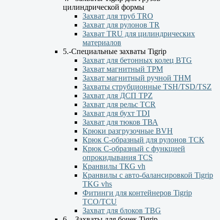
цилиндрической формы
Захват для труб TRO
Захват для рулонов TR
Захват TRU для цилиндрических
материалов
5.-Специальные захваты Tigrip
Захват для бетонных колец BTG
Захват магнитный TPM
Захват магнитный ручной ТНМ
Захваты струбционные TSH/TSD/TSZ
Захват для ДСП TPZ
Захват для рельс TCR
Захват для бухт TDI
Захват для тюков ТВА
Крюки разгрузочные BVH
Крюк С-образный для рулонов ТСК
Крюк С-образный с функцией
опрокидывания ТСS
Кранвилы TКG vh
Кранвилы с авто-балансировкой Tigrip
TKG vhs
Фитинги для контейнеров Tigrip
TCO/TCU
Захват для блоков TBG
6. - Захваты для бочек Tigrip