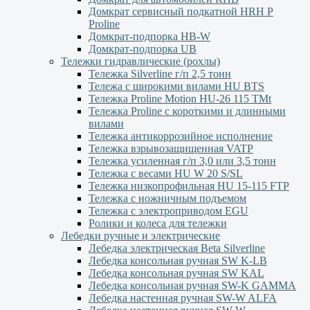
Домкрат сервисный подкатной НRH P
Proline
Домкрат-подпорка HB-W
Домкрат-подпорка UB
Тележки гидравлические (рохлы)
Тележка Silverline г/п 2,5 тонн
Тележа с широкими вилами HU BTS
Тележка Proline Motion HU-26 115 TMt
Тележка Proline с короткими и длинными
вилами
Тележка антикоррозийное исполнение
Тележка взрывозащищенная VATP
Тележка усиленная г/п 3,0 или 3,5 тонн
Тележка с весами HU W 20 S/SL
Тележка низкопрофильная HU 15-115 FTP
Тележка с ножничным подъемом
Тележка с электроприводом EGU
Ролики и колеса для тележки
Лебедки ручные и электрические
Лебедка электрическая Beta Silverline
Лебедка консольная ручная SW K-LB
Лебедка консольная ручная SW KAL
Лебедка консольная ручная SW-K GAMMA
Лебедка настенная ручная SW-W ALFA