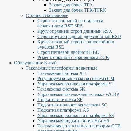
Захват для бочек TFA
Захват для бочек TFK/TFRK
Стропы текстильные
Строп текстильный со стальным
сердечником RSE SRS
Круглопрядный строп длинный RSX
Строп круглопрядный двухслойный RSD
Круглопрядный строп с однослойным
рукавом RSЕ
Строп петлевой двойной HBD
Ремень стяжной с храповиком ZGR
Оборудование Китай
Такелажные платформы подкатные
Такелажная система X-Y
Регулируемая такелажная система СМ
Управляемая роликовая платформа ST
Такелажная система SK
Управляемая такелажная тележка WCRP
Подкатная тележка SF
Подкатная поворотная тележка SC
Подкатная платформа AS
Управляемая роликовая платформа SS
Управляемая подкатная тележка HS
Такелажная управляемая платформа СТВ