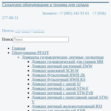
Складское оборудование и техника для склада
Звоните: +7 (985) 345 93 61 +7 (936)
277-88-51
Почта:
easystore@mail.ru
Поиск
Главная
Оборудование PFAFF
Домкраты гидравлические, реечные, подкатные
Домкрат гидравлический для станков МН
Домкрат реечный настенный ZWW
Домкрат шлюзовой SCH-W
Домкрат бутылочный HWH 2K
Домкрат бутылочный HWH KS
Домкрат реечный с лапой SJ
Домкрат реечный с лапой STW-F
Домкрат реечный с лапой STW-FvB
Домкрат реечный с переставной лапой STW-
V
Домкрат реечный железнодорожный RSJ
Домкрат для автомобилей КНВ