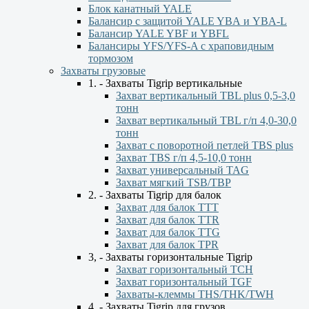
Блок канатный YALE
Балансир с защитой YALE YBА и YBА-L
Балансир YALE YBF и YBFL
Балансиры YFS/YFS-A с храповидным
тормозом
Захваты грузовые
1. - Захваты Tigrip вертикальные
Захват вертикальный TBL plus 0,5-3,0
тонн
Захват вертикальный TBL г/п 4,0-30,0
тонн
Захват с поворотной петлей TBS plus
Захват TBS г/п 4,5-10,0 тонн
Захват универсальный TAG
Захват мягкий TSB/TBP
2. - Захваты Tigrip для балок
Захват для балок ТТТ
Захват для балок TTR
Захват для балок TTG
Захват для балок TPR
3, - Захваты горизонтальные Tigrip
Захват горизонтальный ТСН
Захват горизонтальный ТGF
Захваты-клеммы THS/THK/TWH
4. - Захваты Tigrip для грузов