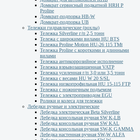
Домкрат сервисный подкатной НRH P
Proline
Домкрат-подпорка HB-W
Домкрат-подпорка UB
Тележки гидравлические (рохлы)
Тележка Silverline г/п 2,5 тонн
Тележа с широкими вилами HU BTS
Тележка Proline Motion HU-26 115 TMt
Тележка Proline с короткими и длинными
вилами
Тележка антикоррозийное исполнение
Тележка взрывозащищенная VATP
Тележка усиленная г/п 3,0 или 3,5 тонн
Тележка с весами HU W 20 S/SL
Тележка низкопрофильная HU 15-115 FTP
Тележка с ножничным подъемом
Тележка с электроприводом EGU
Ролики и колеса для тележки
Лебедки ручные и электрические
Лебедка электрическая Beta Silverline
Лебедка консольная ручная SW K-LB
Лебедка консольная ручная SW KAL
Лебедка консольная ручная SW-K GAMMA
Лебедка настенная ручная SW-W ALFA