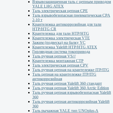
Взрывозащищенная таль с цепным приводом
YALE LHG ATEX
Таль электрическая цепная CPE
Таль взрывобезопасная пневматическая CPA
2-10 т
Крантележка антикоррозийная для тали
HTP/HTG CR
Крантележка для тали HTP/HTG
Крантележка электрическая VTE
Зажим (подвеска) на балку YC
Крантележка Yalelift НТР/НТG ATEX
Гирляндная система токопривода
Таль ручная цепная VS///
Крантележка монтажная СТР
Таль электрическая цепная CPV
Таль ручная цепная на крантележке ITP/ITG
Таль цепная на крантележке ITP/ITG
антикоррозийная
Таль ручная цепная Yalelift 360 стандарт
Таль ручная цепная Yalelift 360 Arctic Edition
Таль ручная цепная взрывобезопасная Yalelift
360
Таль ручная цепная антикоррозийная Yalelift
360
Таль рычажная YALE тип UNOplus-A