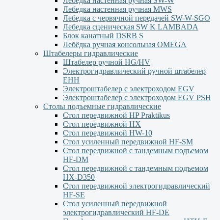
Лебедка настенная ручная SW-W
Лебедка настенная ручная MWS
Лебедка с червячной передачей SW-W-SGO
Лебедка сценическая SW K LAMBADA
Блок канатный DSRB S
Лебёдка ручная консольная OMEGA
Штабелеры гидравлические
Штабелер ручной HG/HV
Электрогидравлический ручной штабелер
ЕНН
Электроштабелер с электроходом EGV
Электроштабелер с электроходом EGV PSH
Столы подъемные гидравлические
Стол передвижной HP Praktikus
Стол передвижной HX
Стол передвижной HW-10
Стол усиленный передвижной HF-SM
Стол передвижной с тандемным подъемом
HF-DM
Стол передвижной с тандемным подъемом
HX-D350
Стол передвижной электрогидравлический
HF-SE
Стол усиленный передвижной
электрогидравлический HF-DE