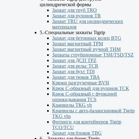
цилиндрической формы
Захват для труб TRO
Захват для рулонов TR
Захват TRU для цилиндрических
материалов
5.-Специальные захваты Tigrip
Захват для бетонных колец BTG
Захват магнитный TPM
Захват магнитный ручной ТНМ
Захваты струбционные TSH/TSD/TSZ
Захват для ДСП TPZ
Захват для рельс TCR
Захват для бухт TDI
Захват для тюков ТВА
Крюки разгрузочные BVH
Крюк С-образный для рулонов ТСК
Крюк С-образный с функцией
опрокидывания ТСS
Кранвилы TКG vh
Кранвилы с авто-балансировкой Tigrip
TKG vhs
Фитинги для контейнеров Tigrip
TCO/TCU
Захват для блоков TBG
6. - Захваты для бочек Tigrip