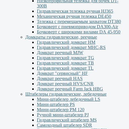
Низкопрофильная тележка для бочек DT-
300В
Гидравлическая тележка ручная HJ365
Механическая ручная тележка DE450
Тележка с перемещаемым захватом DT380
Бочковерт с пневмоприводом DA300-Air
Бочковерт с широкими вилами DА 45-950
Домкраты гидравлические, реечные
Гидравлический домкрат НМ
Гидравлический домкрат MHC-RS
Домкрат реечный MJW
Гидравлический домкрат TG
Гидравлический домкрат ТВ
Гидравлический домкрат TL
Домкрат "сервисный" НF
Домкрат реечный HAS
Домкрат реечный HVS/CNR
Домкрат реечный Farm Jack HBG
Штабелеры гидравлические, лебедочные
Мини-штабелер лебедочный LS
Мини-штабелер PS
Мини-штабелер РМ 120
Ручной мини-штабелер PJ
Гидравлический штабелер MS
Самоходный штабелер SDR