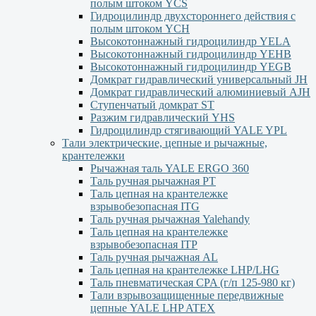
полым штоком YСS
Гидроцилиндр двухстороннего действия с
полым штоком YСН
Высокотоннажный гидроцилиндр YELA
Высокотоннажный гидроцилиндр YEHВ
Высокотоннажный гидроцилиндр YEGВ
Домкрат гидравлический универсальный JH
Домкрат гидравлический алюминиевый АJH
Ступенчатый домкрат ST
Разжим гидравлический YHS
Гидроцилиндр стягивающий YALE YPL
Тали электрические, цепные и рычажные,
крантележки
Рычажная таль YALE ERGO 360
Таль ручная рычажная PT
Таль цепная на крантележке
взрывобезопасная ITG
Таль ручная рычажная Yalehandy
Таль цепная на крантележке
взрывобезопасная ITP
Таль ручная рычажная AL
Таль цепная на крантележке LHP/LHG
Таль пневматическая CPA (г/п 125-980 кг)
Тали взрывозащищенные передвижные
цепные YALE LHP ATEX