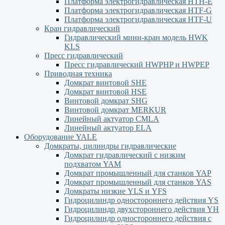
Платформа электрогидравлическая HTH-E
Платформа электрогидравлическая HTF-G
Платформа электрогидравлическая HTF-U
Кран гидравлический
Гидравлический мини-кран модель HWK
KLS
Пресс гидравлический
Пресс гидравлический HWPHP и HWPEP
Приводная техника
Домкрат винтовой SHE
Домкрат винтовой HSE
Винтовой домкрат SHG
Винтовой домкрат MERKUR
Линейный актуатор CMLA
Линейный актуатор ЕLA
Оборудование YALE
Домкраты, цилиндры гидравлические
Домкрат гидравлический с низким
подхватом YAM
Домкрат промышленный для станков YAP
Домкрат промышленный для станков YAS
Домкраты низкие YLS и YFS
Гидроцилиндр одностороннего действия YS
Гидроцилиндр двухстороннего действия YН
Гидроцилиндр одностороннего действия с