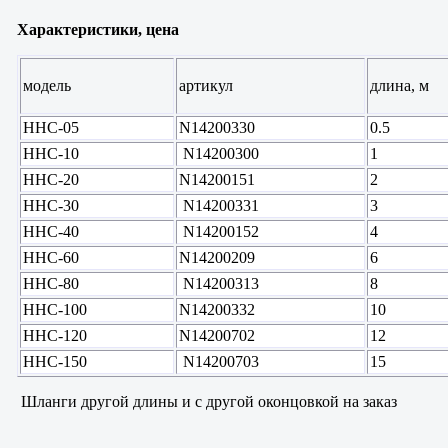
Характеристики, цена
модель
артикул
длина, м
HНС-05
N14200330
0.5
HНС-10
N14200300
1
HНС-20
N14200151
2
HНС-30
N14200331
3
HНС-40
N14200152
4
HНС-60
N14200209
6
HНС-80
N14200313
8
HНС-100
N14200332
10
HНС-120
N14200702
12
HНС-150
N14200703
15
Шланги другой длины и с другой оконцовкой на заказ