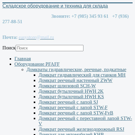
Складское оборудование и техника для склада
Звоните: +7 (985) 345 93 61 +7 (936)
277-88-51
Почта:
easystore@mail.ru
Поиск
Главная
Оборудование PFAFF
Домкраты гидравлические, реечные, подкатные
Домкрат гидравлический для станков МН
Домкрат реечный настенный ZWW
Домкрат шлюзовой SCH-W
Домкрат бутылочный HWH 2K
Домкрат бутылочный HWH KS
Домкрат реечный с лапой SJ
Домкрат реечный с лапой STW-F
Домкрат реечный с лапой STW-FvB
Домкрат реечный с переставной лапой STW-
V
Домкрат реечный железнодорожный RSJ
Домкрат для автомобилей КНВ