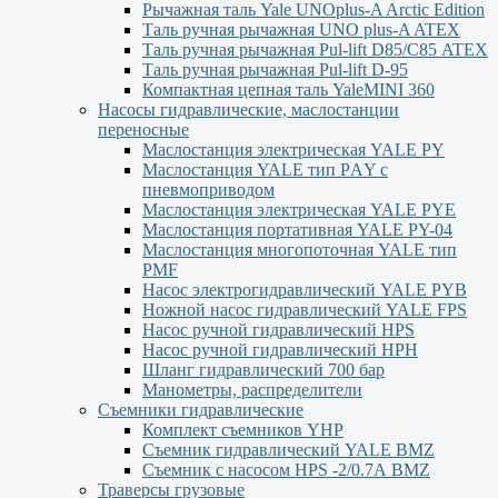
Рычажная таль Yale UNOplus-A Arctic Edition
Таль ручная рычажная UNO plus-A ATEX
Таль ручная рычажная Pul-lift D85/С85 ATEX
Таль ручная рычажная Pul-lift D-95
Компактная цепная таль YaleMINI 360
Насосы гидравлические, маслостанции
переносные
Маслостанция электрическая YALE PY
Маслостанция YALE тип PАY с
пневмоприводом
Маслостанция электрическая YALE PYЕ
Маслостанция портативная YALE PY-04
Маслостанция многопоточная YALE тип
PMF
Насос электрогидравлический YALE PYB
Ножной насос гидравлический YALE FPS
Насос ручной гидравлический HPS
Насос ручной гидравлический HPН
Шланг гидравлический 700 бар
Манометры, распределители
Съемники гидравлические
Комплект съемников YHP
Съемник гидравлический YALE BMZ
Съемник с насосом HPS -2/0.7А BMZ
Траверсы грузовые