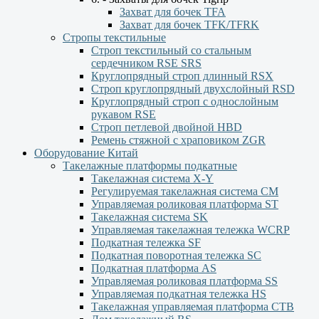
Захват для бочек TFA
Захват для бочек TFK/TFRK
Стропы текстильные
Строп текстильный со стальным
сердечником RSE SRS
Круглопрядный строп длинный RSX
Строп круглопрядный двухслойный RSD
Круглопрядный строп с однослойным
рукавом RSЕ
Строп петлевой двойной HBD
Ремень стяжной с храповиком ZGR
Оборудование Китай
Такелажные платформы подкатные
Такелажная система X-Y
Регулируемая такелажная система СМ
Управляемая роликовая платформа ST
Такелажная система SK
Управляемая такелажная тележка WCRP
Подкатная тележка SF
Подкатная поворотная тележка SC
Подкатная платформа AS
Управляемая роликовая платформа SS
Управляемая подкатная тележка HS
Такелажная управляемая платформа СТВ