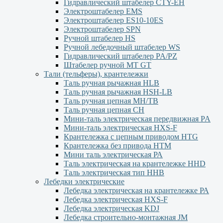
Гидравлический штабелер CTY-EH
Электроштабелер EMS
Электроштабелер ES10-10ES
Электроштабелер SPN
Ручной штабелер HS
Ручной лебедочный штабелер WS
Гидравлический штабелер PA/PZ
Штабелер ручной MT GT
Тали (тельферы), крантележки
Таль ручная рычажная HLB
Таль ручная рычажная HSH-LB
Таль ручная цепная MH/TB
Таль ручная цепная СН
Мини-таль электрическая передвижная PA
Мини-таль электрическая HXS-F
Крантележка с цепным приводом HTG
Крантележка без привода HTM
Мини таль электрическая РА
Таль электрическая на крантележке HHD
Таль электрическая тип HHB
Лебедки электрические
Лебедка электрическая на крантележке РА
Лебедка электрическая HXS-F
Лебедка электрическая KDJ
Лебедка строительно-монтажная JM