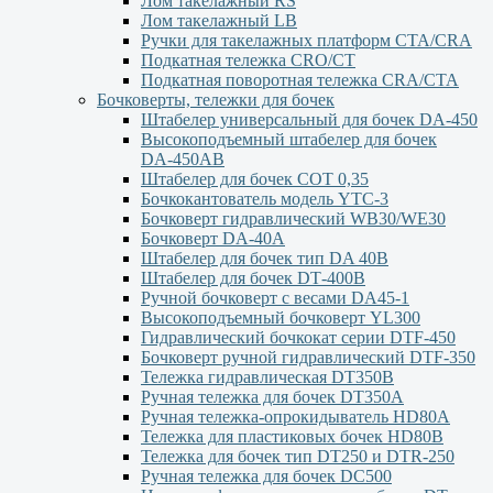
Лом такелажный RS
Лом такелажный LB
Ручки для такелажных платформ СТА/CRA
Подкатная тележка CRO/CT
Подкатная поворотная тележка CRA/CTA
Бочковерты, тележки для бочек
Штабелер универсальный для бочек DA-450
Высокоподъемный штабелер для бочек
DА-450АВ
Штабелер для бочек СОТ 0,35
Бочкокантователь модель YTC-3
Бочковерт гидравлический WB30/WE30
Бочковерт DA-40A
Штабелер для бочек тип DA 40В
Штабелер для бочек DТ-400В
Ручной бочковерт с весами DА45-1
Высокоподъемный бочковерт YL300
Гидравлический бочкокат серии DTF-450
Бочковерт ручной гидравлический DTF-350
Тележка гидравлическая DT350B
Ручная тележка для бочек DT350A
Ручная тележка-опрокидыватель HD80A
Тележка для пластиковых бочек HD80B
Тележка для бочек тип DT250 и DTR-250
Ручная тележка для бочек DC500