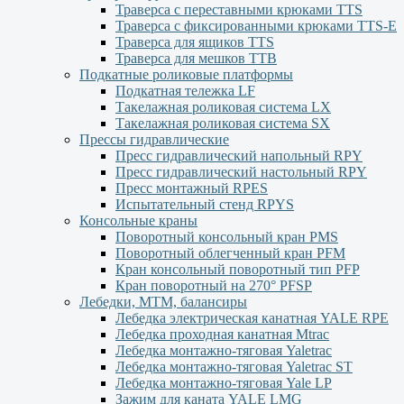
Траверса с переставными крюками TTS
Траверса с фиксированными крюками TTS-Е
Траверса для ящиков ТТS
Траверса для мешков ТТВ
Подкатные роликовые платформы
Подкатная тележка LF
Такелажная роликовая система LX
Такелажная роликовая система SX
Прессы гидравлические
Пресс гидравлический напольный RPY
Пресс гидравлический настольный RPY
Пресс монтажный RPES
Испытательный стенд RPYS
Консольные краны
Поворотный консольный кран PMS
Поворотный облегченный кран PFM
Кран консольный поворотный тип PFP
Кран поворотный на 270° PFSP
Лебедки, МТМ, балансиры
Лебедка электрическая канатная YALE RPE
Лебедка проходная канатная Mtrac
Лебедка монтажно-тяговая Yaletrac
Лебедка монтажно-тяговая Yaletrac ST
Лебедка монтажно-тяговая Yale LP
Зажим для каната YALE LMG