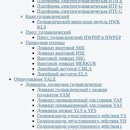
Платформа электрогидравлическая HTH-E
Платформа электрогидравлическая HTF-G
Платформа электрогидравлическая HTF-U
Кран гидравлический
Гидравлический мини-кран модель HWK
KLS
Пресс гидравлический
Пресс гидравлический HWPHP и HWPEP
Приводная техника
Домкрат винтовой SHE
Домкрат винтовой HSE
Винтовой домкрат SHG
Винтовой домкрат MERKUR
Линейный актуатор CMLA
Линейный актуатор ЕLA
Оборудование YALE
Домкраты, цилиндры гидравлические
Домкрат гидравлический с низким
подхватом YAM
Домкрат промышленный для станков YAP
Домкрат промышленный для станков YAS
Домкраты низкие YLS и YFS
Гидроцилиндр одностороннего действия YS
Гидроцилиндр двухстороннего действия YН
Гидроцилиндр одностороннего действия с