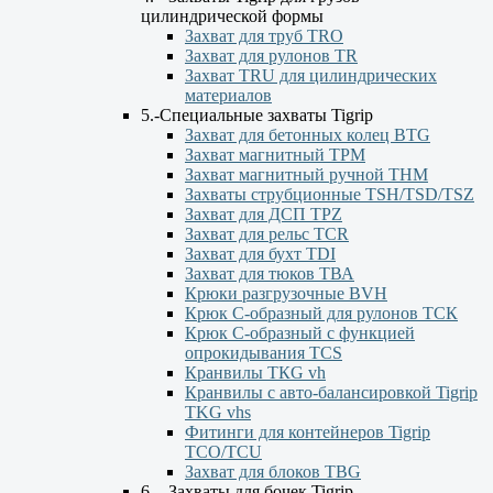
цилиндрической формы
Захват для труб TRO
Захват для рулонов TR
Захват TRU для цилиндрических
материалов
5.-Специальные захваты Tigrip
Захват для бетонных колец BTG
Захват магнитный TPM
Захват магнитный ручной ТНМ
Захваты струбционные TSH/TSD/TSZ
Захват для ДСП TPZ
Захват для рельс TCR
Захват для бухт TDI
Захват для тюков ТВА
Крюки разгрузочные BVH
Крюк С-образный для рулонов ТСК
Крюк С-образный с функцией
опрокидывания ТСS
Кранвилы TКG vh
Кранвилы с авто-балансировкой Tigrip
TKG vhs
Фитинги для контейнеров Tigrip
TCO/TCU
Захват для блоков TBG
6. - Захваты для бочек Tigrip