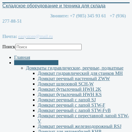
Складское оборудование и техника для склада
Звоните: +7 (985) 345 93 61 +7 (936)
277-88-51
Почта:
easystore@mail.ru
Поиск
Главная
Оборудование PFAFF
Домкраты гидравлические, реечные, подкатные
Домкрат гидравлический для станков МН
Домкрат реечный настенный ZWW
Домкрат шлюзовой SCH-W
Домкрат бутылочный HWH 2K
Домкрат бутылочный HWH KS
Домкрат реечный с лапой SJ
Домкрат реечный с лапой STW-F
Домкрат реечный с лапой STW-FvB
Домкрат реечный с переставной лапой STW-
V
Домкрат реечный железнодорожный RSJ
Домкрат для автомобилей КНВ