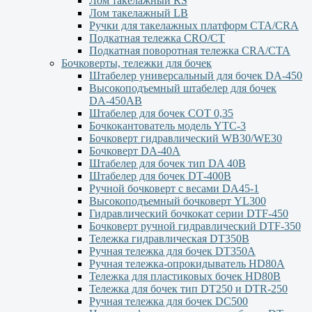
Лом такелажный RS
Лом такелажный LB
Ручки для такелажных платформ СТА/CRA
Подкатная тележка CRO/CT
Подкатная поворотная тележка CRA/CTA
Бочковерты, тележки для бочек
Штабелер универсальный для бочек DA-450
Высокоподъемный штабелер для бочек
DА-450АВ
Штабелер для бочек СОТ 0,35
Бочкокантователь модель YTC-3
Бочковерт гидравлический WB30/WE30
Бочковерт DA-40A
Штабелер для бочек тип DA 40В
Штабелер для бочек DТ-400В
Ручной бочковерт с весами DА45-1
Высокоподъемный бочковерт YL300
Гидравлический бочкокат серии DTF-450
Бочковерт ручной гидравлический DTF-350
Тележка гидравлическая DT350B
Ручная тележка для бочек DT350A
Ручная тележка-опрокидыватель HD80A
Тележка для пластиковых бочек HD80B
Тележка для бочек тип DT250 и DTR-250
Ручная тележка для бочек DC500