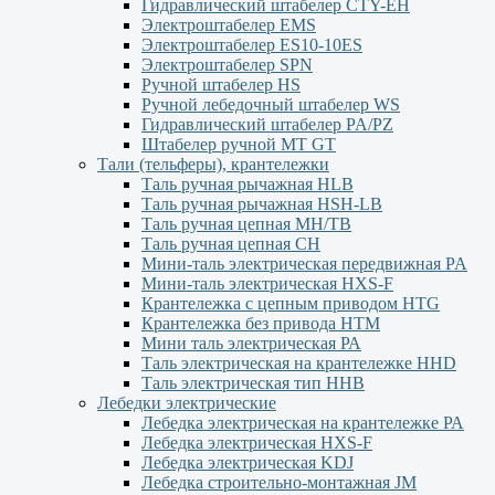
Гидравлический штабелер CTY-EH
Электроштабелер EMS
Электроштабелер ES10-10ES
Электроштабелер SPN
Ручной штабелер HS
Ручной лебедочный штабелер WS
Гидравлический штабелер PA/PZ
Штабелер ручной MT GT
Тали (тельферы), крантележки
Таль ручная рычажная HLB
Таль ручная рычажная HSH-LB
Таль ручная цепная MH/TB
Таль ручная цепная СН
Мини-таль электрическая передвижная PA
Мини-таль электрическая HXS-F
Крантележка с цепным приводом HTG
Крантележка без привода HTM
Мини таль электрическая РА
Таль электрическая на крантележке HHD
Таль электрическая тип HHB
Лебедки электрические
Лебедка электрическая на крантележке РА
Лебедка электрическая HXS-F
Лебедка электрическая KDJ
Лебедка строительно-монтажная JM