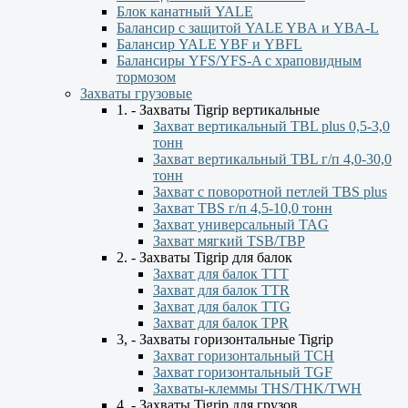
Блок канатный YALE
Балансир с защитой YALE YBА и YBА-L
Балансир YALE YBF и YBFL
Балансиры YFS/YFS-A с храповидным
тормозом
Захваты грузовые
1. - Захваты Tigrip вертикальные
Захват вертикальный TBL plus 0,5-3,0
тонн
Захват вертикальный TBL г/п 4,0-30,0
тонн
Захват с поворотной петлей TBS plus
Захват TBS г/п 4,5-10,0 тонн
Захват универсальный TAG
Захват мягкий TSB/TBP
2. - Захваты Tigrip для балок
Захват для балок ТТТ
Захват для балок TTR
Захват для балок TTG
Захват для балок TPR
3, - Захваты горизонтальные Tigrip
Захват горизонтальный ТСН
Захват горизонтальный ТGF
Захваты-клеммы THS/THK/TWH
4. - Захваты Tigrip для грузов