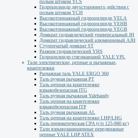
полым штоком YСS
Гидроцилиндр двухстороннего действия с
полым штоком YСН
Высокотоннажный гидроцилиндр YELA
Высокотоннажный гидроцилиндр YEHВ
Высокотоннажный гидроцилиндр YEGВ
Домкрат гидравлический универсальный JH
Домкрат гидравлический алюминиевый АJH
Ступенчатый домкрат ST
Разжим гидравлический YHS
Гидроцилиндр стягивающий YALE YPL
Тали электрические, цепные и рычажные,
крантележки
Рычажная таль YALE ERGO 360
Таль ручная рычажная PT
Таль цепная на крантележке
взрывобезопасная ITG
Таль ручная рычажная Yalehandy
Таль цепная на крантележке
взрывобезопасная ITP
Таль ручная рычажная AL
Таль цепная на крантележке LHP/LHG
Таль пневматическая CPA (г/п 125-980 кг)
Тали взрывозащищенные передвижные
цепные YALE LHP ATEX