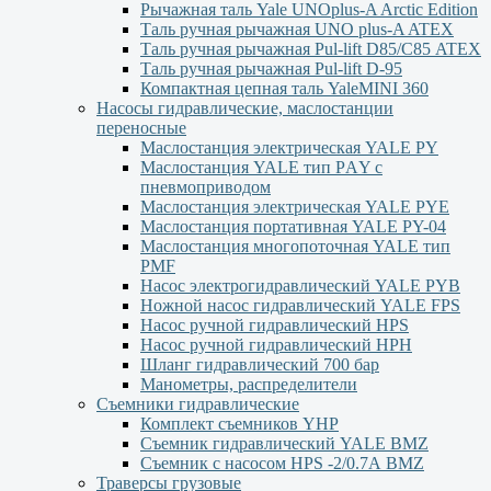
Рычажная таль Yale UNOplus-A Arctic Edition
Таль ручная рычажная UNO plus-A ATEX
Таль ручная рычажная Pul-lift D85/С85 ATEX
Таль ручная рычажная Pul-lift D-95
Компактная цепная таль YaleMINI 360
Насосы гидравлические, маслостанции
переносные
Маслостанция электрическая YALE PY
Маслостанция YALE тип PАY с
пневмоприводом
Маслостанция электрическая YALE PYЕ
Маслостанция портативная YALE PY-04
Маслостанция многопоточная YALE тип
PMF
Насос электрогидравлический YALE PYB
Ножной насос гидравлический YALE FPS
Насос ручной гидравлический HPS
Насос ручной гидравлический HPН
Шланг гидравлический 700 бар
Манометры, распределители
Съемники гидравлические
Комплект съемников YHP
Съемник гидравлический YALE BMZ
Съемник с насосом HPS -2/0.7А BMZ
Траверсы грузовые