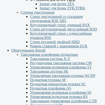
Захват для бочек TFA
Захват для бочек TFK/TFRK
Стропы текстильные
Строп текстильный со стальным
сердечником RSE SRS
Круглопрядный строп длинный RSX
Строп круглопрядный двухслойный RSD
Круглопрядный строп с однослойным
рукавом RSЕ
Строп петлевой двойной HBD
Ремень стяжной с храповиком ZGR
Оборудование Китай
Такелажные платформы подкатные
Такелажная система X-Y
Регулируемая такелажная система СМ
Управляемая роликовая платформа ST
Такелажная система SK
Управляемая такелажная тележка WCRP
Подкатная тележка SF
Подкатная поворотная тележка SC
Подкатная платформа AS
Управляемая роликовая платформа SS
Управляемая подкатная тележка HS
Такелажная управляемая платформа СТВ