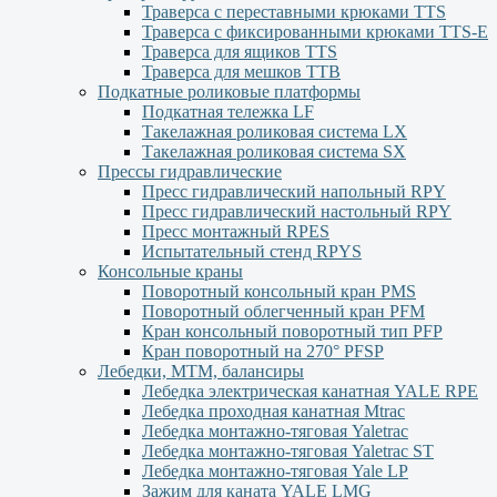
Траверса с переставными крюками TTS
Траверса с фиксированными крюками TTS-Е
Траверса для ящиков ТТS
Траверса для мешков ТТВ
Подкатные роликовые платформы
Подкатная тележка LF
Такелажная роликовая система LX
Такелажная роликовая система SX
Прессы гидравлические
Пресс гидравлический напольный RPY
Пресс гидравлический настольный RPY
Пресс монтажный RPES
Испытательный стенд RPYS
Консольные краны
Поворотный консольный кран PMS
Поворотный облегченный кран PFM
Кран консольный поворотный тип PFP
Кран поворотный на 270° PFSP
Лебедки, МТМ, балансиры
Лебедка электрическая канатная YALE RPE
Лебедка проходная канатная Mtrac
Лебедка монтажно-тяговая Yaletrac
Лебедка монтажно-тяговая Yaletrac ST
Лебедка монтажно-тяговая Yale LP
Зажим для каната YALE LMG