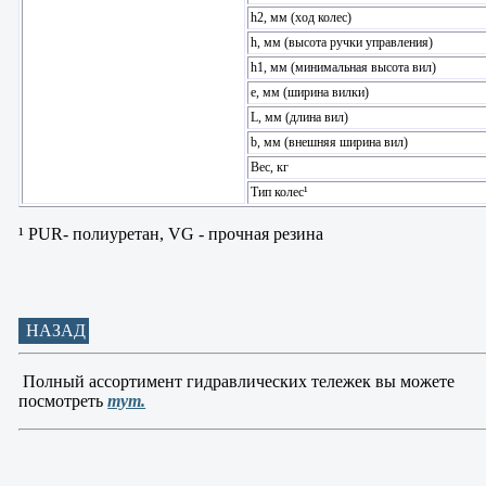
h2, мм (ход колес)
h, мм (высота ручки управления)
h1, мм (минимальная высота вил)
e, мм (ширина вилки)
L, мм (длина вил)
b, мм (внешняя ширина вил)
Вес, кг
Тип колес¹
¹ PUR- полиуретан, VG - прочная резина
НАЗАД
Полный ассортимент гидравлических тележек вы можете
посмотреть
тут.