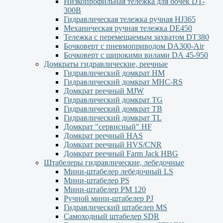
Низкопрофильная тележка для бочек DT-
300В
Гидравлическая тележка ручная HJ365
Механическая ручная тележка DE450
Тележка с перемещаемым захватом DT380
Бочковерт с пневмоприводом DA300-Air
Бочковерт с широкими вилами DА 45-950
Домкраты гидравлические, реечные
Гидравлический домкрат НМ
Гидравлический домкрат MHC-RS
Домкрат реечный MJW
Гидравлический домкрат TG
Гидравлический домкрат ТВ
Гидравлический домкрат TL
Домкрат "сервисный" НF
Домкрат реечный HAS
Домкрат реечный HVS/CNR
Домкрат реечный Farm Jack HBG
Штабелеры гидравлические, лебедочные
Мини-штабелер лебедочный LS
Мини-штабелер PS
Мини-штабелер РМ 120
Ручной мини-штабелер PJ
Гидравлический штабелер MS
Самоходный штабелер SDR