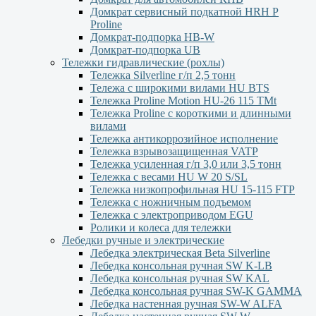
Домкрат сервисный подкатной НRH P
Proline
Домкрат-подпорка HB-W
Домкрат-подпорка UB
Тележки гидравлические (рохлы)
Тележка Silverline г/п 2,5 тонн
Тележа с широкими вилами HU BTS
Тележка Proline Motion HU-26 115 TMt
Тележка Proline с короткими и длинными
вилами
Тележка антикоррозийное исполнение
Тележка взрывозащищенная VATP
Тележка усиленная г/п 3,0 или 3,5 тонн
Тележка с весами HU W 20 S/SL
Тележка низкопрофильная HU 15-115 FTP
Тележка с ножничным подъемом
Тележка с электроприводом EGU
Ролики и колеса для тележки
Лебедки ручные и электрические
Лебедка электрическая Beta Silverline
Лебедка консольная ручная SW K-LB
Лебедка консольная ручная SW KAL
Лебедка консольная ручная SW-K GAMMA
Лебедка настенная ручная SW-W ALFA