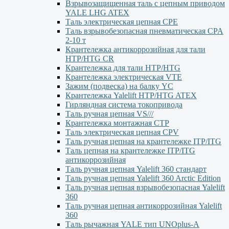
Взрывозащищенная таль с цепным приводом
YALE LHG ATEX
Таль электрическая цепная CPE
Таль взрывобезопасная пневматическая CPA
2-10 т
Крантележка антикоррозийная для тали
HTP/HTG CR
Крантележка для тали HTP/HTG
Крантележка электрическая VTE
Зажим (подвеска) на балку YC
Крантележка Yalelift НТР/НТG ATEX
Гирляндная система токопривода
Таль ручная цепная VS///
Крантележка монтажная СТР
Таль электрическая цепная CPV
Таль ручная цепная на крантележке ITP/ITG
Таль цепная на крантележке ITP/ITG
антикоррозийная
Таль ручная цепная Yalelift 360 стандарт
Таль ручная цепная Yalelift 360 Arctic Edition
Таль ручная цепная взрывобезопасная Yalelift
360
Таль ручная цепная антикоррозийная Yalelift
360
Таль рычажная YALE тип UNOplus-A