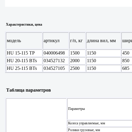
Характеристики, цена
модель
артикул
г/п, кг
длина вил, мм
шири
HU 15-115 ТР
040006498
1500
1150
450
HU 20-115 BTs
034527132
2000
1150
850
HU 25-115 BTs
034527105
2500
1150
685
Таблица параметров
Параметры
Колеса управляемые, мм
Ролики грузовые, мм