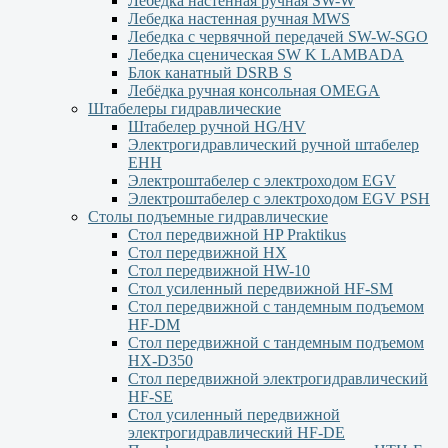
Лебедка настенная ручная SW-W
Лебедка настенная ручная MWS
Лебедка с червячной передачей SW-W-SGO
Лебедка сценическая SW K LAMBADA
Блок канатный DSRB S
Лебёдка ручная консольная OMEGA
Штабелеры гидравлические
Штабелер ручной HG/HV
Электрогидравлический ручной штабелер
ЕНН
Электроштабелер с электроходом EGV
Электроштабелер с электроходом EGV PSH
Столы подъемные гидравлические
Стол передвижной HP Praktikus
Стол передвижной HX
Стол передвижной HW-10
Стол усиленный передвижной HF-SM
Стол передвижной с тандемным подъемом
HF-DM
Стол передвижной с тандемным подъемом
HX-D350
Стол передвижной электрогидравлический
HF-SE
Стол усиленный передвижной
электрогидравлический HF-DE