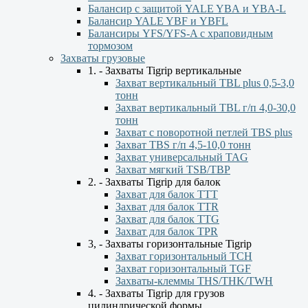
Балансир с защитой YALE YBА и YBА-L
Балансир YALE YBF и YBFL
Балансиры YFS/YFS-A с храповидным
тормозом
Захваты грузовые
1. - Захваты Tigrip вертикальные
Захват вертикальный TBL plus 0,5-3,0
тонн
Захват вертикальный TBL г/п 4,0-30,0
тонн
Захват с поворотной петлей TBS plus
Захват TBS г/п 4,5-10,0 тонн
Захват универсальный TAG
Захват мягкий TSB/TBP
2. - Захваты Tigrip для балок
Захват для балок ТТТ
Захват для балок TTR
Захват для балок TTG
Захват для балок TPR
3, - Захваты горизонтальные Tigrip
Захват горизонтальный ТСН
Захват горизонтальный ТGF
Захваты-клеммы THS/THK/TWH
4. - Захваты Tigrip для грузов
цилиндрической формы