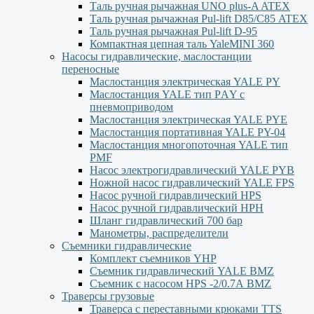
Таль ручная рычажная UNO plus-A ATEX
Таль ручная рычажная Pul-lift D85/С85 ATEX
Таль ручная рычажная Pul-lift D-95
Компактная цепная таль YaleMINI 360
Насосы гидравлические, маслостанции
переносные
Маслостанция электрическая YALE PY
Маслостанция YALE тип PАY с
пневмоприводом
Маслостанция электрическая YALE PYЕ
Маслостанция портативная YALE PY-04
Маслостанция многопоточная YALE тип
PMF
Насос электрогидравлический YALE PYB
Ножной насос гидравлический YALE FPS
Насос ручной гидравлический HPS
Насос ручной гидравлический HPН
Шланг гидравлический 700 бар
Манометры, распределители
Съемники гидравлические
Комплект съемников YHP
Съемник гидравлический YALE BMZ
Съемник с насосом HPS -2/0.7А BMZ
Траверсы грузовые
Траверса с переставными крюками TTS