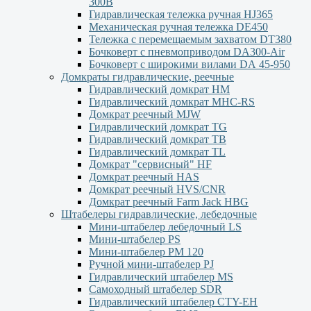
300В
Гидравлическая тележка ручная HJ365
Механическая ручная тележка DE450
Тележка с перемещаемым захватом DT380
Бочковерт с пневмоприводом DA300-Air
Бочковерт с широкими вилами DА 45-950
Домкраты гидравлические, реечные
Гидравлический домкрат НМ
Гидравлический домкрат MHC-RS
Домкрат реечный MJW
Гидравлический домкрат TG
Гидравлический домкрат ТВ
Гидравлический домкрат TL
Домкрат "сервисный" НF
Домкрат реечный HAS
Домкрат реечный HVS/CNR
Домкрат реечный Farm Jack HBG
Штабелеры гидравлические, лебедочные
Мини-штабелер лебедочный LS
Мини-штабелер PS
Мини-штабелер РМ 120
Ручной мини-штабелер PJ
Гидравлический штабелер MS
Самоходный штабелер SDR
Гидравлический штабелер CTY-EH