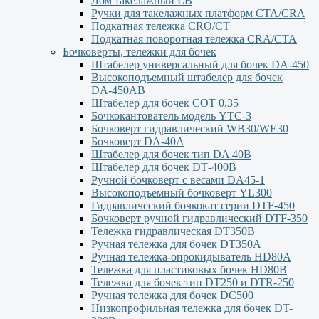
Лом такелажный LB
Ручки для такелажных платформ СТА/CRA
Подкатная тележка CRO/CT
Подкатная поворотная тележка CRA/CTA
Бочковерты, тележки для бочек
Штабелер универсальный для бочек DA-450
Высокоподъемный штабелер для бочек
DА-450АВ
Штабелер для бочек СОТ 0,35
Бочкокантователь модель YTC-3
Бочковерт гидравлический WB30/WE30
Бочковерт DA-40A
Штабелер для бочек тип DA 40В
Штабелер для бочек DТ-400В
Ручной бочковерт с весами DА45-1
Высокоподъемный бочковерт YL300
Гидравлический бочкокат серии DTF-450
Бочковерт ручной гидравлический DTF-350
Тележка гидравлическая DT350B
Ручная тележка для бочек DT350A
Ручная тележка-опрокидыватель HD80A
Тележка для пластиковых бочек HD80B
Тележка для бочек тип DT250 и DTR-250
Ручная тележка для бочек DC500
Низкопрофильная тележка для бочек DT-