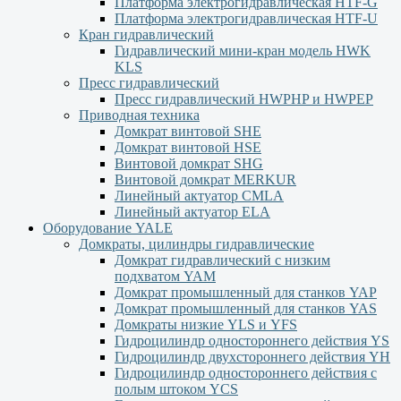
Платформа электрогидравлическая HTF-G
Платформа электрогидравлическая HTF-U
Кран гидравлический
Гидравлический мини-кран модель HWK
KLS
Пресс гидравлический
Пресс гидравлический HWPHP и HWPEP
Приводная техника
Домкрат винтовой SHE
Домкрат винтовой HSE
Винтовой домкрат SHG
Винтовой домкрат MERKUR
Линейный актуатор CMLA
Линейный актуатор ЕLA
Оборудование YALE
Домкраты, цилиндры гидравлические
Домкрат гидравлический с низким
подхватом YAM
Домкрат промышленный для станков YAP
Домкрат промышленный для станков YAS
Домкраты низкие YLS и YFS
Гидроцилиндр одностороннего действия YS
Гидроцилиндр двухстороннего действия YН
Гидроцилиндр одностороннего действия с
полым штоком YСS