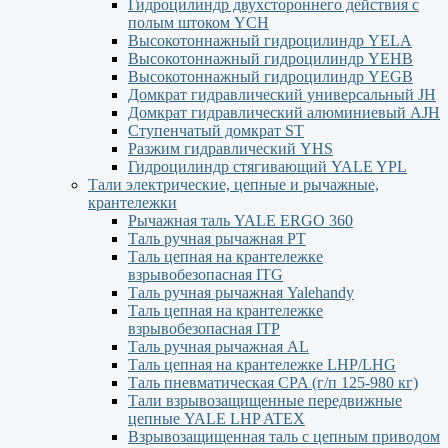
Гидроцилиндр двухстороннего действия с
полым штоком YСН
Высокотоннажный гидроцилиндр YELA
Высокотоннажный гидроцилиндр YEHВ
Высокотоннажный гидроцилиндр YEGВ
Домкрат гидравлический универсальный JH
Домкрат гидравлический алюминиевый АJH
Ступенчатый домкрат ST
Разжим гидравлический YHS
Гидроцилиндр стягивающий YALE YPL
Тали электрические, цепные и рычажные,
крантележки
Рычажная таль YALE ERGO 360
Таль ручная рычажная PT
Таль цепная на крантележке
взрывобезопасная ITG
Таль ручная рычажная Yalehandy
Таль цепная на крантележке
взрывобезопасная ITP
Таль ручная рычажная AL
Таль цепная на крантележке LHP/LHG
Таль пневматическая CPA (г/п 125-980 кг)
Тали взрывозащищенные передвижные
цепные YALE LHP ATEX
Взрывозащищенная таль с цепным приводом