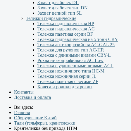
Захват для бочек DL
Захват для бочек тип DN
Захват цепной тип SL
Тележки гидравлические
Тележка гидравлическая НР
Тележка гидравлическая AC
Тележка палетная серии ВF
Тележка гидравлическая на 5 тонн CBY
Тележка антикоррозийная AC-GAL 25
Тележка для рулонов тип AC-HR
Тележка с длинными вилами CBY-L
Рохла низкопрофильная АС-Low
Тележка с удлиненными вилами АCL
Тележка ножничного типа HC-M
Тележка ножничная серии JL
Тележка палетная с весами ZF
Колеса и ролики для роклы
Контакты
Доставка и оплата
Вы здесь:
Главная
Оборудование Китай
Тали (тельферы), крантележки
Крантележка без привода HTM