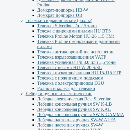
Proline
Домкрат-подпорка HB-W
Домкрат-подпорка UB
Тележки гидравлические (рохлы)
Тележка Silverline г/п 2,5 тонн
Тележа с широкими вилами HU BTS
Тележка Proline Motion HU-26 115 TMt
Тележка Proline с короткими и длинными
вилами
Тележка антикоррозийное исполнение
Тележка взрывозащищенная VATP
Тележка усиленная г/п 3,0 или 3,5 тонн
Тележка с весами HU W 20 S/SL
Тележка низкопрофильная HU 15-115 FTP
Тележка с ножничным подъемом
Тележка с электроприводом EGU
Ролики и колеса для тележки
Лебедки ручные и электрические
Лебедка электрическая Beta Silverline
Лебедка консольная ручная SW K-LB
Лебедка консольная ручная SW KAL
Лебедка консольная ручная SW-K GAMMA
Лебедка настенная ручная SW-W ALFA
Лебедка настенная ручная SW-W