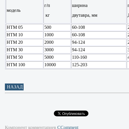
г/п
ширина
модель
кг
двутавра, мм
HTМ 05
500
60-108
HTМ 10
1000
60-108
HTМ 20
2000
94-124
HTМ 30
3000
94-124
HTМ 50
5000
110-160
HTМ 100
10000
125-203
НАЗАД
Компонент комментариев
CComment