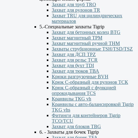
Захват для труб TRO
Захват для рулонов TR
Захват TRU для цилиндрических
материалов
5.-Специальные захваты Tigrip
Захват для бетонных колец BTG
Захват магнитный TPM
Захват магнитный ручной ТНМ
Захваты струбционные TSH/TSD/TSZ
Захват для ДСП TPZ
Захват для рельс TCR
Захват для бухт TDI
Захват для тюков ТВА
Крюки разгрузочные BVH
Крюк С-образный для рулонов ТСК
Крюк С-образный с функцией
опрокидывания ТСS
Кранвилы TКG vh
Кранвилы с авто-балансировкой Tigrip
TKG vhs
Фитинги для контейнеров Tigrip
TCO/TCU
Захват для блоков TBG
6. - Захваты для бочек Tigrip
Захват для бочек TFA