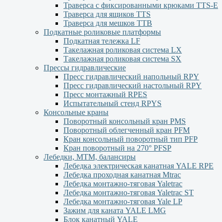
Траверса с фиксированными крюками TTS-Е
Траверса для ящиков ТТS
Траверса для мешков ТТВ
Подкатные роликовые платформы
Подкатная тележка LF
Такелажная роликовая система LX
Такелажная роликовая система SX
Прессы гидравлические
Пресс гидравлический напольный RPY
Пресс гидравлический настольный RPY
Пресс монтажный RPES
Испытательный стенд RPYS
Консольные краны
Поворотный консольный кран PMS
Поворотный облегченный кран PFM
Кран консольный поворотный тип PFP
Кран поворотный на 270° PFSP
Лебедки, МТМ, балансиры
Лебедка электрическая канатная YALE RPE
Лебедка проходная канатная Mtrac
Лебедка монтажно-тяговая Yaletrac
Лебедка монтажно-тяговая Yaletrac ST
Лебедка монтажно-тяговая Yale LP
Зажим для каната YALE LMG
Блок канатный YALE