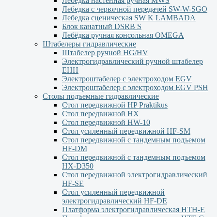
Лебедка настенная ручная MWS
Лебедка с червячной передачей SW-W-SGO
Лебедка сценическая SW K LAMBADA
Блок канатный DSRB S
Лебёдка ручная консольная OMEGA
Штабелеры гидравлические
Штабелер ручной HG/HV
Электрогидравлический ручной штабелер
ЕНН
Электроштабелер с электроходом EGV
Электроштабелер с электроходом EGV PSH
Столы подъемные гидравлические
Стол передвижной HP Praktikus
Стол передвижной HX
Стол передвижной HW-10
Стол усиленный передвижной HF-SM
Стол передвижной с тандемным подъемом
HF-DM
Стол передвижной с тандемным подъемом
HX-D350
Стол передвижной электрогидравлический
HF-SE
Стол усиленный передвижной
электрогидравлический HF-DE
Платформа электрогидравлическая HTH-E