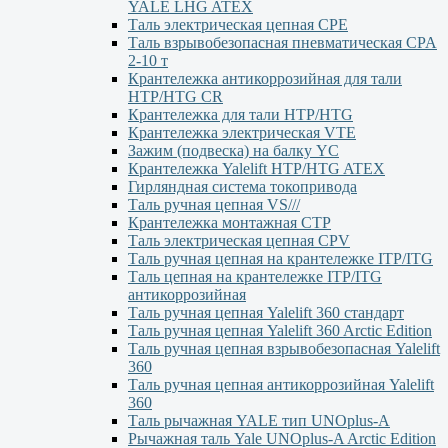
YALE LHG ATEX
Таль электрическая цепная CPE
Таль взрывобезопасная пневматическая CPA
2-10 т
Крантележка антикоррозийная для тали
HTP/HTG CR
Крантележка для тали HTP/HTG
Крантележка электрическая VTE
Зажим (подвеска) на балку YC
Крантележка Yalelift НТР/НТG ATEX
Гирляндная система токопривода
Таль ручная цепная VS///
Крантележка монтажная СТР
Таль электрическая цепная CPV
Таль ручная цепная на крантележке ITP/ITG
Таль цепная на крантележке ITP/ITG
антикоррозийная
Таль ручная цепная Yalelift 360 стандарт
Таль ручная цепная Yalelift 360 Arctic Edition
Таль ручная цепная взрывобезопасная Yalelift
360
Таль ручная цепная антикоррозийная Yalelift
360
Таль рычажная YALE тип UNOplus-A
Рычажная таль Yale UNOplus-A Arctic Edition