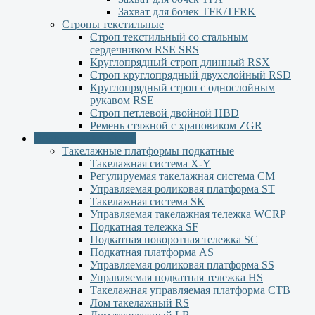
Захват для бочек TFK/TFRK
Стропы текстильные
Строп текстильный со стальным
сердечником RSE SRS
Круглопрядный строп длинный RSX
Строп круглопрядный двухслойный RSD
Круглопрядный строп с однослойным
рукавом RSЕ
Строп петлевой двойной HBD
Ремень стяжной с храповиком ZGR
Оборудование Китай
Такелажные платформы подкатные
Такелажная система X-Y
Регулируемая такелажная система СМ
Управляемая роликовая платформа ST
Такелажная система SK
Управляемая такелажная тележка WCRP
Подкатная тележка SF
Подкатная поворотная тележка SC
Подкатная платформа AS
Управляемая роликовая платформа SS
Управляемая подкатная тележка HS
Такелажная управляемая платформа СТВ
Лом такелажный RS