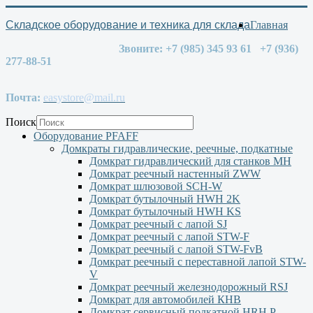
Складское оборудование и техника для склада
Главная
Звоните: +7 (985) 345 93 61 +7 (936)
277-88-51
Почта:
easystore@mail.ru
Поиск
Оборудование PFAFF
Домкраты гидравлические, реечные, подкатные
Домкрат гидравлический для станков МН
Домкрат реечный настенный ZWW
Домкрат шлюзовой SCH-W
Домкрат бутылочный HWH 2K
Домкрат бутылочный HWH KS
Домкрат реечный с лапой SJ
Домкрат реечный с лапой STW-F
Домкрат реечный с лапой STW-FvB
Домкрат реечный с переставной лапой STW-
V
Домкрат реечный железнодорожный RSJ
Домкрат для автомобилей КНВ
Домкрат сервисный подкатной НRH P