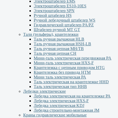
Электроштабелер EMS
Электроштабелер ES10-10ES
Электроштабелер SPN
Ручной штабелер HS
Ручной лебедочный штабелер WS
Гидравлический штабелер PA/PZ
Штабелер ручной MT GT
Тали (тельферы), крантележки
Таль ручная рычажная HLB
Таль ручная рычажная HSH-LB
Таль ручная цепная MH/TB
Таль ручная цепная СН
Мини-таль электрическая передвижная PA
Мини-таль электрическая HXS-F
Крантележка с цепным приводом HTG
Крантележка без привода HTM
Мини таль электрическая РА
Таль электрическая на крантележке HHD
Таль электрическая тип HHB
Лебедки электрические
Лебедка электрическая на крантележке РА
Лебедка электрическая HXS-F
Лебедка электрическая KDJ
Лебедка строительно-монтажная JM
Краны гидравлические мобильные