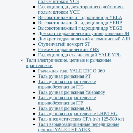
полым штоком YСS
Гидроцилиндр двухстороннего действия с
полым штоком YСН
Высокотоннажный гидроцилиндр YELA
Высокотоннажный гидроцилиндр YEHВ
Высокотоннажный гидроцилиндр YEGВ
Домкрат гидравлический универсальный JH
Домкрат гидравлический алюминиевый АJH
Ступенчатый домкрат ST
Разжим гидравлический YHS
Гидроцилиндр стягивающий YALE YPL
Тали электрические, цепные и рычажные,
крантележки
Рычажная таль YALE ERGO 360
Таль ручная рычажная PT
Таль цепная на крантележке
взрывобезопасная ITG
Таль ручная рычажная Yalehandy
Таль цепная на крантележке
взрывобезопасная ITP
Таль ручная рычажная AL
Таль цепная на крантележке LHP/LHG
Таль пневматическая CPA (г/п 125-980 кг)
Тали взрывозащищенные передвижные
цепные YALE LHP ATEX