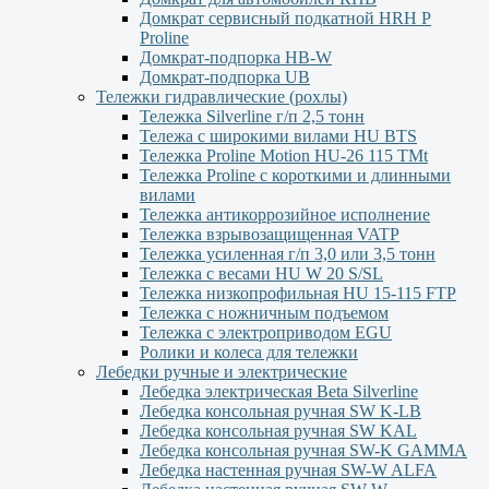
Домкрат сервисный подкатной НRH P
Proline
Домкрат-подпорка HB-W
Домкрат-подпорка UB
Тележки гидравлические (рохлы)
Тележка Silverline г/п 2,5 тонн
Тележа с широкими вилами HU BTS
Тележка Proline Motion HU-26 115 TMt
Тележка Proline с короткими и длинными
вилами
Тележка антикоррозийное исполнение
Тележка взрывозащищенная VATP
Тележка усиленная г/п 3,0 или 3,5 тонн
Тележка с весами HU W 20 S/SL
Тележка низкопрофильная HU 15-115 FTP
Тележка с ножничным подъемом
Тележка с электроприводом EGU
Ролики и колеса для тележки
Лебедки ручные и электрические
Лебедка электрическая Beta Silverline
Лебедка консольная ручная SW K-LB
Лебедка консольная ручная SW KAL
Лебедка консольная ручная SW-K GAMMA
Лебедка настенная ручная SW-W ALFA