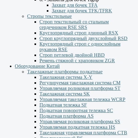
Захват для бочек TFA
Захват для бочек TFK/TFRK
Стропы текстильные
Строп текстильный со стальным
сердечником RSE SRS
Круглопрядный строп длинный RSX
Строп круглопрядный двухслойный RSD
Круглопрядный строп с однослойным
рукавом RSЕ
Строп петлевой двойной HBD
Ремень стяжной с храповиком ZGR
Оборудование Китай
Такелажные платформы подкатные
Такелажная система X-Y
Регулируемая такелажная система СМ
Управляемая роликовая платформа ST
Такелажная система SK
Управляемая такелажная тележка WCRP
Подкатная тележка SF
Подкатная поворотная тележка SC
Подкатная платформа AS
Управляемая роликовая платформа SS
Управляемая подкатная тележка HS
Такелажная управляемая платформа СТВ