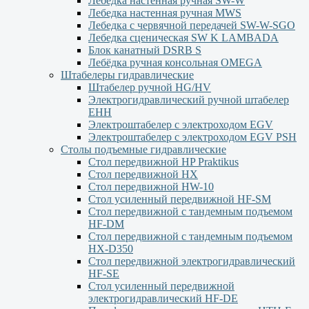
Лебедка настенная ручная SW-W
Лебедка настенная ручная MWS
Лебедка с червячной передачей SW-W-SGO
Лебедка сценическая SW K LAMBADA
Блок канатный DSRB S
Лебёдка ручная консольная OMEGA
Штабелеры гидравлические
Штабелер ручной HG/HV
Электрогидравлический ручной штабелер
ЕНН
Электроштабелер с электроходом EGV
Электроштабелер с электроходом EGV PSH
Столы подъемные гидравлические
Стол передвижной HP Praktikus
Стол передвижной HX
Стол передвижной HW-10
Стол усиленный передвижной HF-SM
Стол передвижной с тандемным подъемом
HF-DM
Стол передвижной с тандемным подъемом
HX-D350
Стол передвижной электрогидравлический
HF-SE
Стол усиленный передвижной
электрогидравлический HF-DE