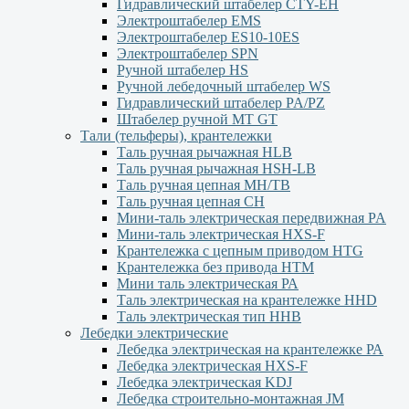
Гидравлический штабелер CTY-EH
Электроштабелер EMS
Электроштабелер ES10-10ES
Электроштабелер SPN
Ручной штабелер HS
Ручной лебедочный штабелер WS
Гидравлический штабелер PA/PZ
Штабелер ручной MT GT
Тали (тельферы), крантележки
Таль ручная рычажная HLB
Таль ручная рычажная HSH-LB
Таль ручная цепная MH/TB
Таль ручная цепная СН
Мини-таль электрическая передвижная PA
Мини-таль электрическая HXS-F
Крантележка с цепным приводом HTG
Крантележка без привода HTM
Мини таль электрическая РА
Таль электрическая на крантележке HHD
Таль электрическая тип HHB
Лебедки электрические
Лебедка электрическая на крантележке РА
Лебедка электрическая HXS-F
Лебедка электрическая KDJ
Лебедка строительно-монтажная JM