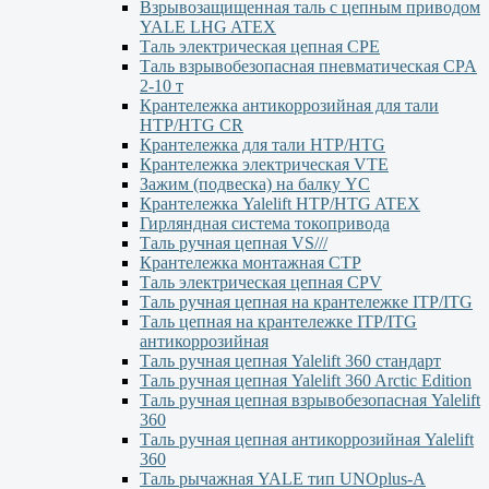
Взрывозащищенная таль с цепным приводом
YALE LHG ATEX
Таль электрическая цепная CPE
Таль взрывобезопасная пневматическая CPA
2-10 т
Крантележка антикоррозийная для тали
HTP/HTG CR
Крантележка для тали HTP/HTG
Крантележка электрическая VTE
Зажим (подвеска) на балку YC
Крантележка Yalelift НТР/НТG ATEX
Гирляндная система токопривода
Таль ручная цепная VS///
Крантележка монтажная СТР
Таль электрическая цепная CPV
Таль ручная цепная на крантележке ITP/ITG
Таль цепная на крантележке ITP/ITG
антикоррозийная
Таль ручная цепная Yalelift 360 стандарт
Таль ручная цепная Yalelift 360 Arctic Edition
Таль ручная цепная взрывобезопасная Yalelift
360
Таль ручная цепная антикоррозийная Yalelift
360
Таль рычажная YALE тип UNOplus-A