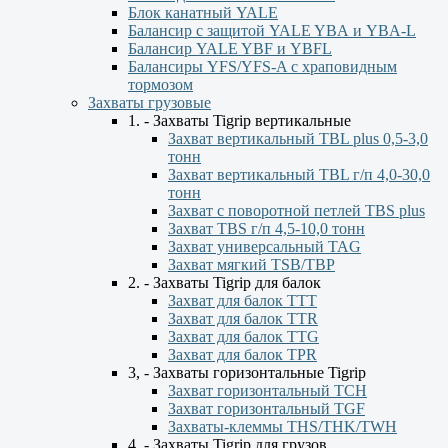
Блок канатный YALE
Балансир с защитой YALE YBА и YBА-L
Балансир YALE YBF и YBFL
Балансиры YFS/YFS-A с храповидным
тормозом
Захваты грузовые
1. - Захваты Tigrip вертикальные
Захват вертикальный TBL plus 0,5-3,0
тонн
Захват вертикальный TBL г/п 4,0-30,0
тонн
Захват с поворотной петлей TBS plus
Захват TBS г/п 4,5-10,0 тонн
Захват универсальный TAG
Захват мягкий TSB/TBP
2. - Захваты Tigrip для балок
Захват для балок ТТТ
Захват для балок TTR
Захват для балок TTG
Захват для балок TPR
3, - Захваты горизонтальные Tigrip
Захват горизонтальный ТСН
Захват горизонтальный ТGF
Захваты-клеммы THS/THK/TWH
4. - Захваты Tigrip для грузов