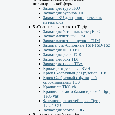
цилиндрической формы
Захват для труб TRO
Захват для рулонов TR
Захват TRU для цилиндрических
материалов
5.-Специальные захваты Tigrip
Захват для бетонных колец BTG
Захват магнитный TPM
Захват магнитный ручной ТНМ
Захваты струбционные TSH/TSD/TSZ
Захват для ДСП TPZ
Захват для рельс TCR
Захват для бухт TDI
Захват для тюков ТВА
Крюки разгрузочные BVH
Крюк С-образный для рулонов ТСК
Крюк С-образный с функцией
опрокидывания ТСS
Кранвилы TКG vh
Кранвилы с авто-балансировкой Tigrip
TKG vhs
Фитинги для контейнеров Tigrip
TCO/TCU
Захват для блоков TBG
6. - Захваты для бочек Tigrip