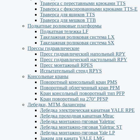
Траверса с переставными крюками TTS
Траверса с фиксированными крюками TTS-Е
Траверса для ящиков ТТS
Траверса для мешков ТТВ
Подкатные роликовые платформы
Подкатная тележка LF
Такелажная роликовая система LX
Такелажная роликовая система SX
Прессы гидравлические
Пресс гидравлический напольный RPY
Пресс гидравлический настольный RPY
Пресс монтажный RPES
Испытательный стенд RPYS
Консольные краны
Поворотный консольный кран PMS
Поворотный облегченный кран PFM
Кран консольный поворотный тип PFP
Кран поворотный на 270° PFSP
Лебедки, МТМ, балансиры
Лебедка электрическая канатная YALE RPE
Лебедка проходная канатная Mtrac
Лебедка монтажно-тяговая Yaletrac
Лебедка монтажно-тяговая Yaletrac ST
Лебедка монтажно-тяговая Yale LP
Зажим для каната YALE LMG