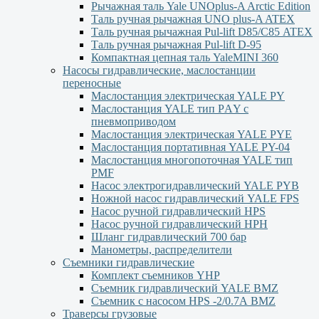
Рычажная таль Yale UNOplus-A Arctic Edition
Таль ручная рычажная UNO plus-A ATEX
Таль ручная рычажная Pul-lift D85/С85 ATEX
Таль ручная рычажная Pul-lift D-95
Компактная цепная таль YaleMINI 360
Насосы гидравлические, маслостанции
переносные
Маслостанция электрическая YALE PY
Маслостанция YALE тип PАY с
пневмоприводом
Маслостанция электрическая YALE PYЕ
Маслостанция портативная YALE PY-04
Маслостанция многопоточная YALE тип
PMF
Насос электрогидравлический YALE PYB
Ножной насос гидравлический YALE FPS
Насос ручной гидравлический HPS
Насос ручной гидравлический HPН
Шланг гидравлический 700 бар
Манометры, распределители
Съемники гидравлические
Комплект съемников YHP
Съемник гидравлический YALE BMZ
Съемник с насосом HPS -2/0.7А BMZ
Траверсы грузовые