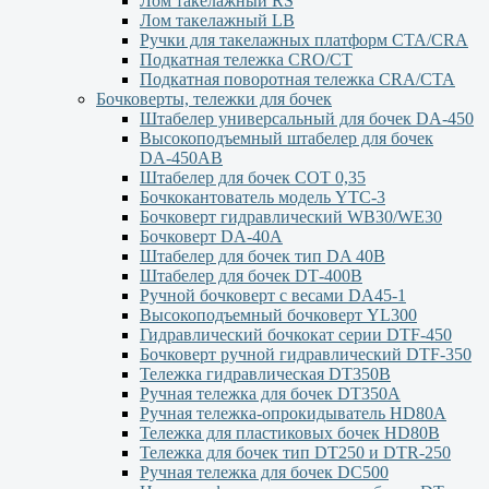
Лом такелажный RS
Лом такелажный LB
Ручки для такелажных платформ СТА/CRA
Подкатная тележка CRO/CT
Подкатная поворотная тележка CRA/CTA
Бочковерты, тележки для бочек
Штабелер универсальный для бочек DA-450
Высокоподъемный штабелер для бочек
DА-450АВ
Штабелер для бочек СОТ 0,35
Бочкокантователь модель YTC-3
Бочковерт гидравлический WB30/WE30
Бочковерт DA-40A
Штабелер для бочек тип DA 40В
Штабелер для бочек DТ-400В
Ручной бочковерт с весами DА45-1
Высокоподъемный бочковерт YL300
Гидравлический бочкокат серии DTF-450
Бочковерт ручной гидравлический DTF-350
Тележка гидравлическая DT350B
Ручная тележка для бочек DT350A
Ручная тележка-опрокидыватель HD80A
Тележка для пластиковых бочек HD80B
Тележка для бочек тип DT250 и DTR-250
Ручная тележка для бочек DC500