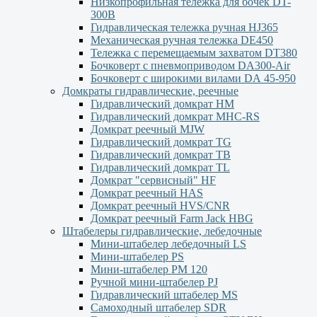
Низкопрофильная тележка для бочек DT-
300В
Гидравлическая тележка ручная HJ365
Механическая ручная тележка DE450
Тележка с перемещаемым захватом DT380
Бочковерт с пневмоприводом DA300-Air
Бочковерт с широкими вилами DА 45-950
Домкраты гидравлические, реечные
Гидравлический домкрат НМ
Гидравлический домкрат MHC-RS
Домкрат реечный MJW
Гидравлический домкрат TG
Гидравлический домкрат ТВ
Гидравлический домкрат TL
Домкрат "сервисный" НF
Домкрат реечный HAS
Домкрат реечный HVS/CNR
Домкрат реечный Farm Jack HBG
Штабелеры гидравлические, лебедочные
Мини-штабелер лебедочный LS
Мини-штабелер PS
Мини-штабелер РМ 120
Ручной мини-штабелер PJ
Гидравлический штабелер MS
Самоходный штабелер SDR