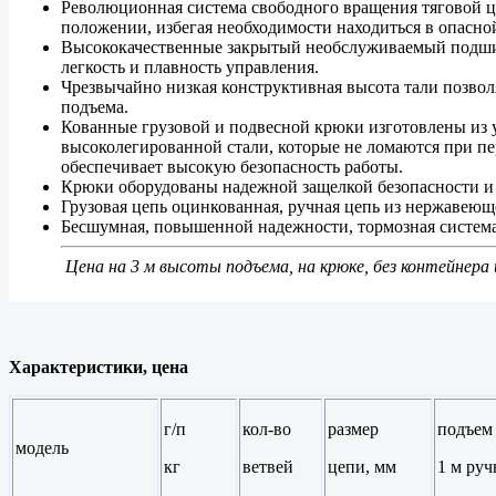
Революционная система свободного вращения тяговой ц
положении, избегая необходимости находиться в опасной
Высококачественные закрытый необслуживаемый подш
легкость и плавность управления.
Чрезвычайно низкая конструктивная высота тали позвол
подъема.
Кованные грузовой и подвесной крюки изготовлены из 
высоколегированной стали, которые не ломаются при пер
обеспечивает высокую безопасность работы.
Крюки оборудованы надежной защелкой безопасности и 
Грузовая цепь оцинкованная, ручная цепь из нержавеющ
Бесшумная, повышенной надежности, тормозная система
Цена на 3 м высоты подъема, на крюке, без контейнера 
Характеристики, цена
г/п
кол-во
размер
подъем 
модель
кг
ветвей
цепи, мм
1 м руч