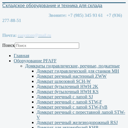
Складское оборудование и техника для склада
Звоните: +7 (985) 345 93 61 +7 (936)
277-88-51
Почта:
easystore@mail.ru
Поиск
Главная
Оборудование PFAFF
Домкраты гидравлические, реечные, подкатные
Домкрат гидравлический для станков МН
Домкрат реечный настенный ZWW
Домкрат шлюзовой SCH-W
Домкрат бутылочный HWH 2K
Домкрат бутылочный HWH KS
Домкрат реечный с лапой SJ
Домкрат реечный с лапой STW-F
Домкрат реечный с лапой STW-FvB
Домкрат реечный с переставной лапой STW-
V
Домкрат реечный железнодорожный RSJ
Домкрат для автомобилей КНВ