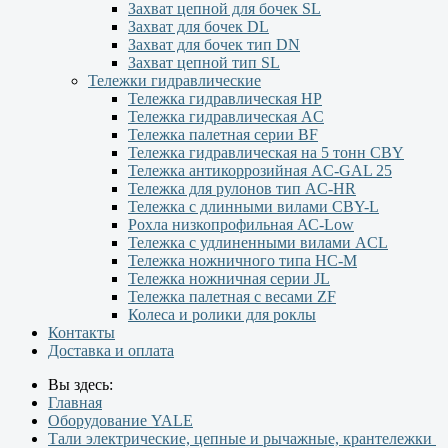
Захват цепной для бочек SL
Захват для бочек DL
Захват для бочек тип DN
Захват цепной тип SL
Тележки гидравлические
Тележка гидравлическая НР
Тележка гидравлическая AC
Тележка палетная серии ВF
Тележка гидравлическая на 5 тонн CBY
Тележка антикоррозийная AC-GAL 25
Тележка для рулонов тип AC-HR
Тележка с длинными вилами CBY-L
Рохла низкопрофильная АС-Low
Тележка с удлиненными вилами АCL
Тележка ножничного типа HC-M
Тележка ножничная серии JL
Тележка палетная с весами ZF
Колеса и ролики для роклы
Контакты
Доставка и оплата
Вы здесь:
Главная
Оборудование YALE
Тали электрические, цепные и рычажные, крантележки