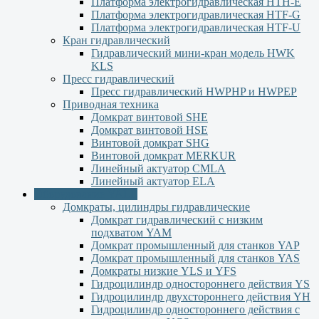
Платформа электрогидравлическая HTH-E
Платформа электрогидравлическая HTF-G
Платформа электрогидравлическая HTF-U
Кран гидравлический
Гидравлический мини-кран модель HWK
KLS
Пресс гидравлический
Пресс гидравлический HWPHP и HWPEP
Приводная техника
Домкрат винтовой SHE
Домкрат винтовой HSE
Винтовой домкрат SHG
Винтовой домкрат MERKUR
Линейный актуатор CMLA
Линейный актуатор ЕLA
Оборудование YALE
Домкраты, цилиндры гидравлические
Домкрат гидравлический с низким
подхватом YAM
Домкрат промышленный для станков YAP
Домкрат промышленный для станков YAS
Домкраты низкие YLS и YFS
Гидроцилиндр одностороннего действия YS
Гидроцилиндр двухстороннего действия YН
Гидроцилиндр одностороннего действия с