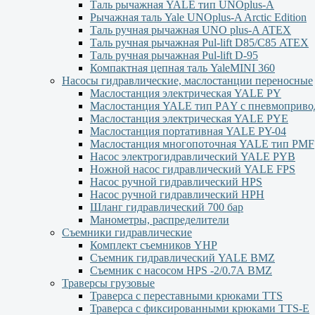
Таль рычажная YALE тип UNOplus-A
Рычажная таль Yale UNOplus-A Arctic Edition
Таль ручная рычажная UNO plus-A ATEX
Таль ручная рычажная Pul-lift D85/С85 ATEX
Таль ручная рычажная Pul-lift D-95
Компактная цепная таль YaleMINI 360
Насосы гидравлические, маслостанции переносные
Маслостанция электрическая YALE PY
Маслостанция YALE тип PАY с пневмоприво
Маслостанция электрическая YALE PYЕ
Маслостанция портативная YALE PY-04
Маслостанция многопоточная YALE тип PMF
Насос электрогидравлический YALE PYB
Ножной насос гидравлический YALE FPS
Насос ручной гидравлический HPS
Насос ручной гидравлический HPН
Шланг гидравлический 700 бар
Манометры, распределители
Съемники гидравлические
Комплект съемников YHP
Съемник гидравлический YALE BMZ
Съемник с насосом HPS -2/0.7А BMZ
Траверсы грузовые
Траверса с переставными крюками TTS
Траверса с фиксированными крюками TTS-Е