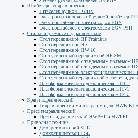
Лебёдка ручная консольная OMEGA
Штабелеры гидравлические
Штабелер ручной HG/HV
Электрогидравлический ручной штабелер Е
Электроштабелер с электроходом EGV
Электроштабелер с электроходом EGV PSH
Столы подъемные гидравлические
Стол передвижной HP Praktikus
Стол передвижной HX
Стол передвижной HW-10
Стол усиленный передвижной HF-SM
Стол передвижной с тандемным подъемом H
Стол передвижной с тандемным подъемом H
Стол передвижной электрогидравлический H
Стол усиленный передвижной электрогидра
Платформа электрогидравлическая HTH-E
Платформа электрогидравлическая HTF-G
Платформа электрогидравлическая HTF-U
Кран гидравлический
Гидравлический мини-кран модель HWK KL
Пресс гидравлический
Пресс гидравлический HWPHP и HWPEP
Приводная техника
Домкрат винтовой SHE
Домкрат винтовой HSE