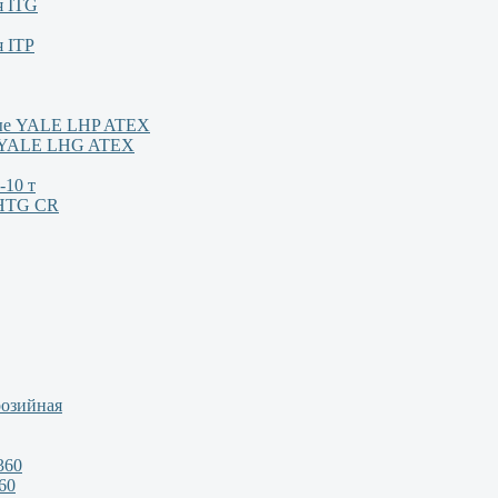
я ITG
я ITP
ные YALE LHP ATEX
м YALE LHG ATEX
-10 т
/HTG CR
розийная
360
60