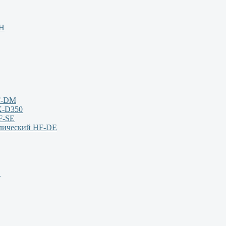
НН
F-DM
X-D350
F-SE
влический HF-DE
S