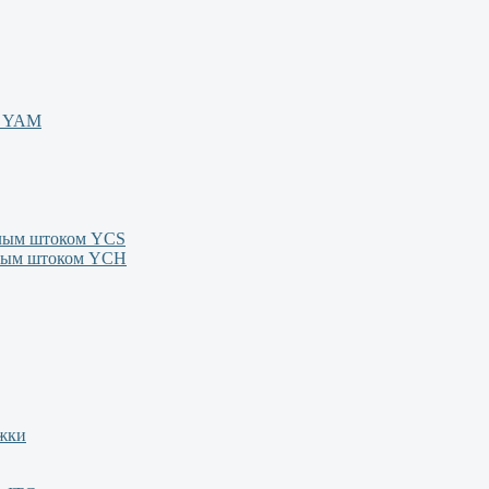
м YAM
олым штоком YСS
олым штоком YСН
ежки