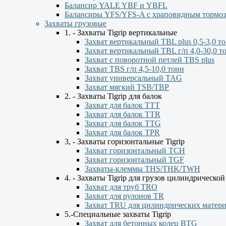
Балансир YALE YBF и YBFL
Балансиры YFS/YFS-A с храповидным тормо
Захваты грузовые
1. - Захваты Tigrip вертикальные
Захват вертикальный TBL plus 0,5-3,0 т
Захват вертикальный TBL г/п 4,0-30,0 т
Захват с поворотной петлей TBS plus
Захват TBS г/п 4,5-10,0 тонн
Захват универсальный TAG
Захват мягкий TSB/TBP
2. - Захваты Tigrip для балок
Захват для балок ТТТ
Захват для балок TTR
Захват для балок TTG
Захват для балок TPR
3, - Захваты горизонтальные Tigrip
Захват горизонтальный ТСН
Захват горизонтальный ТGF
Захваты-клеммы THS/THK/TWH
4. - Захваты Tigrip для грузов цилиндрическо
Захват для труб TRO
Захват для рулонов TR
Захват TRU для цилиндрических матер
5.-Специальные захваты Tigrip
Захват для бетонных колец BTG