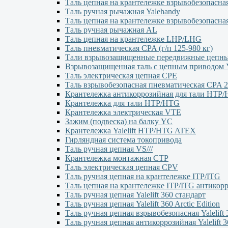
Таль цепная на крантележке взрывобезопасна
Таль ручная рычажная Yalehandy
Таль цепная на крантележке взрывобезопасна
Таль ручная рычажная AL
Таль цепная на крантележке LHP/LHG
Таль пневматическая CPA (г/п 125-980 кг)
Тали взрывозащищенные передвижные цеп
Взрывозащищенная таль с цепным приводо
Таль электрическая цепная CPE
Таль взрывобезопасная пневматическая CPA 2
Крантележка антикоррозийная для тали HTP
Крантележка для тали HTP/HTG
Крантележка электрическая VTE
Зажим (подвеска) на балку YC
Крантележка Yalelift НТР/НТG ATEX
Гирляндная система токопривода
Таль ручная цепная VS///
Крантележка монтажная СТР
Таль электрическая цепная CPV
Таль ручная цепная на крантележке ITP/ITG
Таль цепная на крантележке ITP/ITG антикор
Таль ручная цепная Yalelift 360 стандарт
Таль ручная цепная Yalelift 360 Arctic Edition
Таль ручная цепная взрывобезопасная Yalelift 
Таль ручная цепная антикоррозийная Yalelift 3