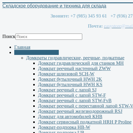
Складское оборудование и техника для склада
Звоните: +7 (985) 345 93 61 +7 (936) 2
Почта:
easystore@mail
Поиск
Главная
Оборудование PFAFF
Домкраты гидравлические, реечные, подкатные
Домкрат гидравлический для станков МН
Домкрат реечный настенный ZWW
Домкрат шлюзовой SCH-W
Домкрат бутылочный HWH 2K
Домкрат бутылочный HWH KS
Домкрат реечный с лапой SJ
Домкрат реечный с лапой STW-F
Домкрат реечный с лапой STW-FvB
Домкрат реечный с переставной лапой STW-
Домкрат реечный железнодорожный RSJ
Домкрат для автомобилей КНВ
Домкрат сервисный подкатной НRH P Proline
Домкрат-подпорка HB-W
Домкрат-подпорка UB