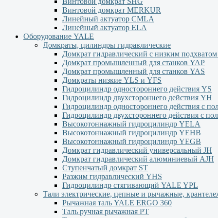
Винтовой домкрат SHG
Винтовой домкрат MERKUR
Линейный актуатор CMLA
Линейный актуатор ЕLA
Оборудование YALE
Домкраты, цилиндры гидравлические
Домкрат гидравлический с низким подхвато
Домкрат промышленный для станков YAP
Домкрат промышленный для станков YAS
Домкраты низкие YLS и YFS
Гидроцилиндр одностороннего действия YS
Гидроцилиндр двухстороннего действия YН
Гидроцилиндр одностороннего действия с п
Гидроцилиндр двухстороннего действия с п
Высокотоннажный гидроцилиндр YELA
Высокотоннажный гидроцилиндр YEHВ
Высокотоннажный гидроцилиндр YEGВ
Домкрат гидравлический универсальный JH
Домкрат гидравлический алюминиевый АJH
Ступенчатый домкрат ST
Разжим гидравлический YHS
Гидроцилиндр стягивающий YALE YPL
Тали электрические, цепные и рычажные, крантел
Рычажная таль YALE ERGO 360
Таль ручная рычажная PT