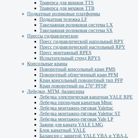
Траверса для ящиков ТТS
Траверса для мешков ТТВ
Подкатные роликовые платформы
Подкатная тележка LF
Такелажная роликовая система LX
Такелажная роликовая система SX
Прессы гидравлические
Пресс гидравлический напольный RPY
Пресс гидравлический настольный RPY
Пресс монтажный RPES
Испытательный стенд RPYS
Консольные краны
Поворотный консольный кран PMS
Поворотный облегченный кран PFM
Кран консольный поворотный тип PFP
Кран поворотный на 270° PFSP
Лебедки, МТМ, балансиры
Лебедка электрическая канатная YALE RPE
Лебедка проходная канатная Mtrac
Лебедка монтажно-тяговая Yaletrac
Лебедка монтажно-тяговая Yaletrac ST
Лебедка монтажно-тяговая Yale LP
Зажим для каната YALE LMG
Блок канатный YALE
Балансир с защитой YALE YBА и YBА-L