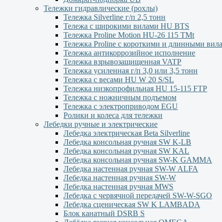
Тележки гидравлические (рохлы)
Тележка Silverline г/п 2,5 тонн
Тележа с широкими вилами HU BTS
Тележка Proline Motion HU-26 115 TMt
Тележка Proline с короткими и длинными вил
Тележка антикоррозийное исполнение
Тележка взрывозащищенная VATP
Тележка усиленная г/п 3,0 или 3,5 тонн
Тележка с весами HU W 20 S/SL
Тележка низкопрофильная HU 15-115 FTP
Тележка с ножничным подъемом
Тележка с электроприводом EGU
Ролики и колеса для тележки
Лебедки ручные и электрические
Лебедка электрическая Beta Silverline
Лебедка консольная ручная SW K-LB
Лебедка консольная ручная SW KAL
Лебедка консольная ручная SW-K GAMMA
Лебедка настенная ручная SW-W ALFA
Лебедка настенная ручная SW-W
Лебедка настенная ручная MWS
Лебедка с червячной передачей SW-W-SGO
Лебедка сценическая SW K LAMBADA
Блок канатный DSRB S