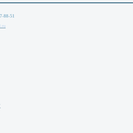
77-88-51
.ru
V