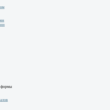
зом
онн
онн
й формы
иалов