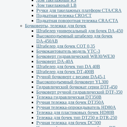
Лом такелажный RS
Лом такелажный LB
Ручки для такелажных платформ СТА/CRA
Подкатная тележка CRO/CT
Подкатная поворотная тележка CRA/CTA
Бочковерты, тележки для бочек
Штабелер универсальный для бочек DA-450
Высокоподъемный штабелер для бочек
DА-450АВ
Штабелер для бочек СОТ 0,35
Бочкокантователь модель YTC-3
Бочковерт гидравлический WB30/WE30
Бочковерт DA-40A
Штабелер для бочек тип DA 40В
Штабелер для бочек DТ-400В
Ручной бочковерт с весами DА45-1
Высокоподъемный бочковерт YL300
Гидравлический бочкокат серии DTF-450
Бочковерт ручной гидравлический DTF-350
Тележка гидравлическая DT350B
Ручная тележка для бочек DT350A
Ручная тележка-опрокидыватель HD80A
Тележка для пластиковых бочек HD80B
Тележка для бочек тип DT250 и DTR-250
Ручная тележка для бочек DC500