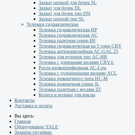
Захват цепной для бочек SL
Захват для бочек DL
Захват для бочек тип DN
Захват цепной тип SL
Тележки гидравлические
Тележка гидравлическая НР
Тележка гидравлическая AC
Тележка палетная серии ВF
Тележка гидравлическая на 5 тонн CBY
Тележка антикоррозийная AC-GAL 25
Тележка для рулонов тип AC-HR
Тележка с длинными вилами CBY-L
Рохла низкопрофильная АС-Low
Тележка с удлиненными вилами АCL
Тележка ножничного типа HC-M
Тележка ножничная серии JL
Тележка палетная с весами ZF
Колеса и ролики для роклы
Контакты
Доставка и оплата
Вы здесь:
Главная
Оборудование YALE
Захваты грузовые