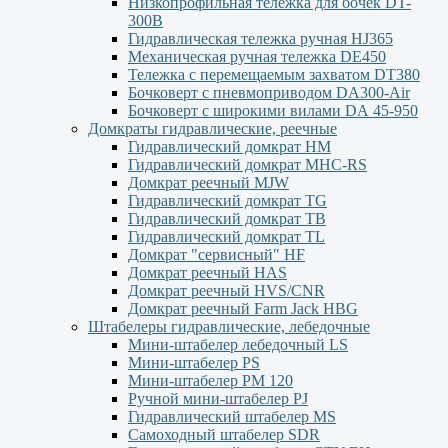
Низкопрофильная тележка для бочек DT-
300В
Гидравлическая тележка ручная HJ365
Механическая ручная тележка DE450
Тележка с перемещаемым захватом DT380
Бочковерт с пневмоприводом DA300-Air
Бочковерт с широкими вилами DА 45-950
Домкраты гидравлические, реечные
Гидравлический домкрат НМ
Гидравлический домкрат MHC-RS
Домкрат реечный MJW
Гидравлический домкрат TG
Гидравлический домкрат ТВ
Гидравлический домкрат TL
Домкрат "сервисный" НF
Домкрат реечный HAS
Домкрат реечный HVS/CNR
Домкрат реечный Farm Jack HBG
Штабелеры гидравлические, лебедочные
Мини-штабелер лебедочный LS
Мини-штабелер PS
Мини-штабелер РМ 120
Ручной мини-штабелер PJ
Гидравлический штабелер MS
Самоходный штабелер SDR