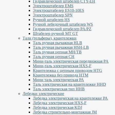
Гидравлический штабелер CTY-EH
Электроштабелер EMS
Электроштабелер ES10-10ES
Электроштабелер SPN
Ручной штабелер HS
Ручной лебедочный штабелер WS
Гидравлический штабелер PA/PZ
Штабелер ручной MT GT
Тали (тельферы), крантележки
Таль ручная рычажная HLB
Таль ручная рычажная HSH-LB
Таль ручная цепная MH/TB
Таль ручная цепная СН
Мини-таль электрическая передвижная PA
Мини-таль электрическая HXS-F
Крантележка с цепным приводом HTG
Крантележка без привода HTM
Мини таль электрическая РА
Таль электрическая на крантележке HHD
Таль электрическая тип HHB
Лебедки электрические
Лебедка электрическая на крантележке РА
Лебедка электрическая HXS-F
Лебедка электрическая KDJ
Лебедка строительно-монтажная JM