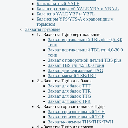
Блок канатный YALE
Балансир с защитой YALE YBА и YBА-L
Балансир YALE YBF и YBFL
Балансиры YFS/YFS-A с храповидным
тормозом
Захваты грузовые
1. - Захваты Tigrip вертикальные
Захват вертикальный TBL plus 0,5-3,0
тонн
Захват вертикальный TBL г/п 4,0-30,0
тонн
Захват с поворотной петлей TBS plus
Захват TBS г/п 4,5-10,0 тонн
Захват универсальный TAG
Захват мягкий TSB/TBP
2. - Захваты Tigrip для балок
Захват для балок ТТТ
Захват для балок TTR
Захват для балок TTG
Захват для балок TPR
3, - Захваты горизонтальные Tigrip
Захват горизонтальный ТСН
Захват горизонтальный ТGF
Захваты-клеммы THS/THK/TWH
4. - Захваты Tigrip для грузов