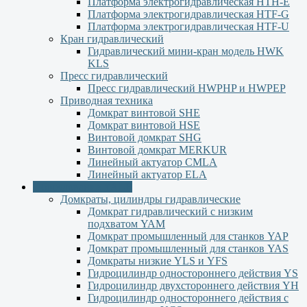
Платформа электрогидравлическая HTH-E
Платформа электрогидравлическая HTF-G
Платформа электрогидравлическая HTF-U
Кран гидравлический
Гидравлический мини-кран модель HWK
KLS
Пресс гидравлический
Пресс гидравлический HWPHP и HWPEP
Приводная техника
Домкрат винтовой SHE
Домкрат винтовой HSE
Винтовой домкрат SHG
Винтовой домкрат MERKUR
Линейный актуатор CMLA
Линейный актуатор ЕLA
Оборудование YALE
Домкраты, цилиндры гидравлические
Домкрат гидравлический с низким
подхватом YAM
Домкрат промышленный для станков YAP
Домкрат промышленный для станков YAS
Домкраты низкие YLS и YFS
Гидроцилиндр одностороннего действия YS
Гидроцилиндр двухстороннего действия YН
Гидроцилиндр одностороннего действия с