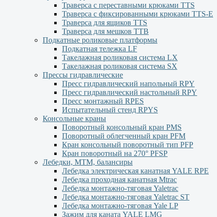
Траверса с переставными крюками TTS
Траверса с фиксированными крюками TTS-Е
Траверса для ящиков ТТS
Траверса для мешков ТТВ
Подкатные роликовые платформы
Подкатная тележка LF
Такелажная роликовая система LX
Такелажная роликовая система SX
Прессы гидравлические
Пресс гидравлический напольный RPY
Пресс гидравлический настольный RPY
Пресс монтажный RPES
Испытательный стенд RPYS
Консольные краны
Поворотный консольный кран PMS
Поворотный облегченный кран PFM
Кран консольный поворотный тип PFP
Кран поворотный на 270° PFSP
Лебедки, МТМ, балансиры
Лебедка электрическая канатная YALE RPE
Лебедка проходная канатная Mtrac
Лебедка монтажно-тяговая Yaletrac
Лебедка монтажно-тяговая Yaletrac ST
Лебедка монтажно-тяговая Yale LP
Зажим для каната YALE LMG