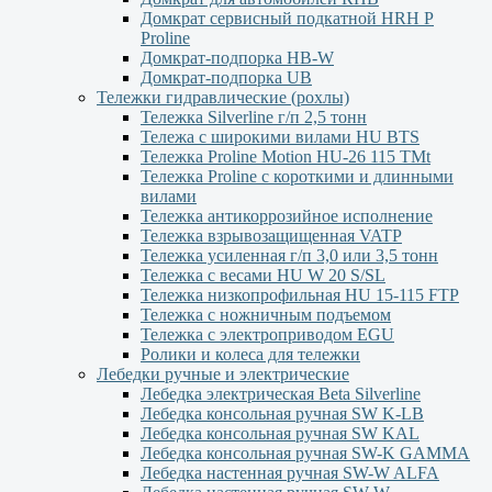
Домкрат сервисный подкатной НRH P
Proline
Домкрат-подпорка HB-W
Домкрат-подпорка UB
Тележки гидравлические (рохлы)
Тележка Silverline г/п 2,5 тонн
Тележа с широкими вилами HU BTS
Тележка Proline Motion HU-26 115 TMt
Тележка Proline с короткими и длинными
вилами
Тележка антикоррозийное исполнение
Тележка взрывозащищенная VATP
Тележка усиленная г/п 3,0 или 3,5 тонн
Тележка с весами HU W 20 S/SL
Тележка низкопрофильная HU 15-115 FTP
Тележка с ножничным подъемом
Тележка с электроприводом EGU
Ролики и колеса для тележки
Лебедки ручные и электрические
Лебедка электрическая Beta Silverline
Лебедка консольная ручная SW K-LB
Лебедка консольная ручная SW KAL
Лебедка консольная ручная SW-K GAMMA
Лебедка настенная ручная SW-W ALFA