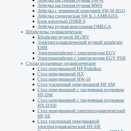
Лебедка настенная ручная SW-W
Лебедка настенная ручная MWS
Лебедка с червячной передачей SW-W-SGO
Лебедка сценическая SW K LAMBADA
Блок канатный DSRB S
Лебёдка ручная консольная OMEGA
Штабелеры гидравлические
Штабелер ручной HG/HV
Электрогидравлический ручной штабелер
ЕНН
Электроштабелер с электроходом EGV
Электроштабелер с электроходом EGV PSH
Столы подъемные гидравлические
Стол передвижной HP Praktikus
Стол передвижной HX
Стол передвижной HW-10
Стол усиленный передвижной HF-SM
Стол передвижной с тандемным подъемом
HF-DM
Стол передвижной с тандемным подъемом
HX-D350
Стол передвижной электрогидравлический
HF-SE
Стол усиленный передвижной
электрогидравлический HF-DE