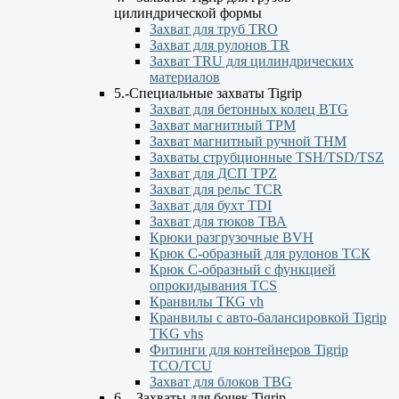
цилиндрической формы
Захват для труб TRO
Захват для рулонов TR
Захват TRU для цилиндрических
материалов
5.-Специальные захваты Tigrip
Захват для бетонных колец BTG
Захват магнитный TPM
Захват магнитный ручной ТНМ
Захваты струбционные TSH/TSD/TSZ
Захват для ДСП TPZ
Захват для рельс TCR
Захват для бухт TDI
Захват для тюков ТВА
Крюки разгрузочные BVH
Крюк С-образный для рулонов ТСК
Крюк С-образный с функцией
опрокидывания ТСS
Кранвилы TКG vh
Кранвилы с авто-балансировкой Tigrip
TKG vhs
Фитинги для контейнеров Tigrip
TCO/TCU
Захват для блоков TBG
6. - Захваты для бочек Tigrip