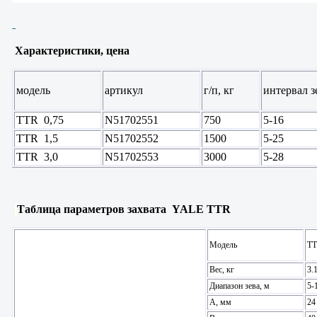
Характеристики, цена
модель
артикул
г/п, кг
интервал з
TTR 0,75
N51702551
750
5-16
TTR 1,5
N51702552
1500
5-25
TTR 3,0
N51702553
3000
5-28
Таблица параметров захвата YALE TTR
TT
Модель
Вес, кг
3.
Диапазон зева, м
5-
А, мм
24