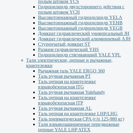
полым штоком YСS
Гидроцилиндр двухстороннего действия с
полым штоком YСН
Высокотоннажный гидроцилиндр YELA
Высокотоннажный гидроцилиндр YEHВ
Высокотоннажный гидроцилиндр YEGВ
Домкрат гидравлический универсальный JH
Домкрат гидравлический алюминиевый АJH
Ступенчатый домкрат ST
Разжим гидравлический YHS
Гидроцилиндр стягивающий YALE YPL
Тали электрические, цепные и рычажные,
крантележки
Рычажная таль YALE ERGO 360
Таль ручная рычажная PT
Таль цепная на крантележке
взрывобезопасная ITG
Таль ручная рычажная Yalehandy
Таль цепная на крантележке
взрывобезопасная ITP
Таль ручная рычажная AL
Таль цепная на крантележке LHP/LHG
Таль пневматическая CPA (г/п 125-980 кг)
Тали взрывозащищенные передвижные
цепные YALE LHP ATEX