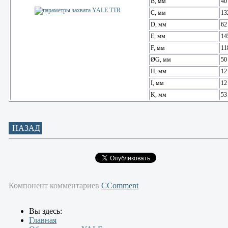
В, мм
40
С, мм
13
D, мм
62
E, мм
14
F, мм
11
ØG, мм
50
H, мм
12
I, мм
12
K, мм
53
НАЗАД
Компонент комментариев
CComment
Вы здесь:
Главная