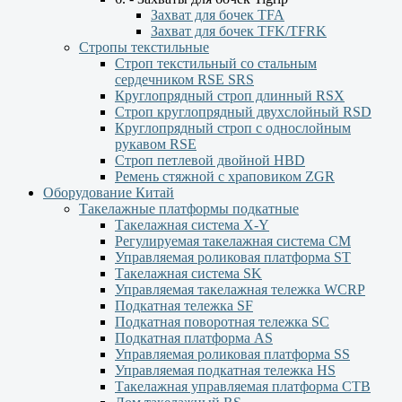
Захват для бочек TFA
Захват для бочек TFK/TFRK
Стропы текстильные
Строп текстильный со стальным
сердечником RSE SRS
Круглопрядный строп длинный RSX
Строп круглопрядный двухслойный RSD
Круглопрядный строп с однослойным
рукавом RSЕ
Строп петлевой двойной HBD
Ремень стяжной с храповиком ZGR
Оборудование Китай
Такелажные платформы подкатные
Такелажная система X-Y
Регулируемая такелажная система СМ
Управляемая роликовая платформа ST
Такелажная система SK
Управляемая такелажная тележка WCRP
Подкатная тележка SF
Подкатная поворотная тележка SC
Подкатная платформа AS
Управляемая роликовая платформа SS
Управляемая подкатная тележка HS
Такелажная управляемая платформа СТВ