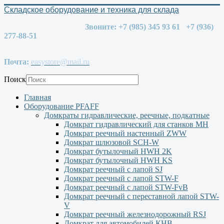
Складское оборудование и техника для склада
Звоните: +7 (985) 345 93 61 +7 (936)
277-88-51
Почта:
easystore@mail.ru
Поиск
Главная
Оборудование PFAFF
Домкраты гидравлические, реечные, подкатные
Домкрат гидравлический для станков МН
Домкрат реечный настенный ZWW
Домкрат шлюзовой SCH-W
Домкрат бутылочный HWH 2K
Домкрат бутылочный HWH KS
Домкрат реечный с лапой SJ
Домкрат реечный с лапой STW-F
Домкрат реечный с лапой STW-FvB
Домкрат реечный с переставной лапой STW-
V
Домкрат реечный железнодорожный RSJ
Домкрат для автомобилей КНВ