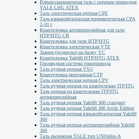
Взрывозащищенная таль с цепным приводом
YALE LHG ATEX
Таль электрическая цепная CPE
Таль взрывобезопасная пневматическая CPA
2-10 т
Крантележка антикоррозийная для тали
HTP/HTG CR
Крантележка для тали HTP/HTG
Крантележка электрическая VTE
Зажим (подвеска) на балку YC
Крантележка Yalelift НТР/НТG ATEX
Гирляндная система токопривода
Таль ручная цепная VS///
Крантележка монтажная СТР
Таль электрическая цепная CPV
Таль ручная цепная на крантележке ITP/ITG
Таль цепная на крантележке ITP/ITG
антикоррозийная
Таль ручная цепная Yalelift 360 стандарт
Таль ручная цепная Yalelift 360 Arctic Edition
Таль ручная цепная взрывобезопасная Yalelift
360
Таль ручная цепная антикоррозийная Yalelift
360
Таль рычажная YALE тип UNOplus-A