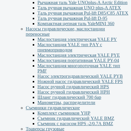
Рычажная таль Yale UNOplus-A Arctic Edition
Таль ручная рычажная UNO plus-A ATEX
Таль ручная рычажная Pul-lift D85/С85 ATEX
Таль ручная рычажная Pul-lift D-95
Компактная цепная таль YaleMINI 360
Насосы гидравлические, маслостанции
переносные
Маслостанция электрическая YALE PY
Маслостанция YALE тип PАY с
пневмоприводом
Маслостанция электрическая YALE PYЕ
Маслостанция портативная YALE PY-04
Маслостанция многопоточная YALE тип
PMF
Насос электрогидравлический YALE PYB
Ножной насос гидравлический YALE FPS
Насос ручной гидравлический HPS
Насос ручной гидравлический HPН
Шланг гидравлический 700 бар
Манометры, распределители
Съемники гидравлические
Комплект съемников YHP
Съемник гидравлический YALE BMZ
Съемник с насосом HPS -2/0.7А BMZ
Траверсы грузовые