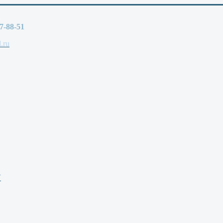
77-88-51
.ru
V