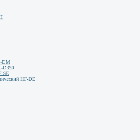
НН
F-DM
X-D350
F-SE
влический HF-DE
S