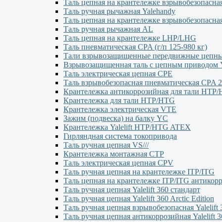
Таль цепная на крантележке взрывобезопасна
Таль ручная рычажная Yalehandy
Таль цепная на крантележке взрывобезопасна
Таль ручная рычажная AL
Таль цепная на крантележке LHP/LHG
Таль пневматическая CPA (г/п 125-980 кг)
Тали взрывозащищенные передвижные цеп
Взрывозащищенная таль с цепным приводо
Таль электрическая цепная CPE
Таль взрывобезопасная пневматическая CPA 2
Крантележка антикоррозийная для тали HTP
Крантележка для тали HTP/HTG
Крантележка электрическая VTE
Зажим (подвеска) на балку YC
Крантележка Yalelift НТР/НТG ATEX
Гирляндная система токопривода
Таль ручная цепная VS///
Крантележка монтажная СТР
Таль электрическая цепная CPV
Таль ручная цепная на крантележке ITP/ITG
Таль цепная на крантележке ITP/ITG антикор
Таль ручная цепная Yalelift 360 стандарт
Таль ручная цепная Yalelift 360 Arctic Edition
Таль ручная цепная взрывобезопасная Yalelift 
Таль ручная цепная антикоррозийная Yalelift 3