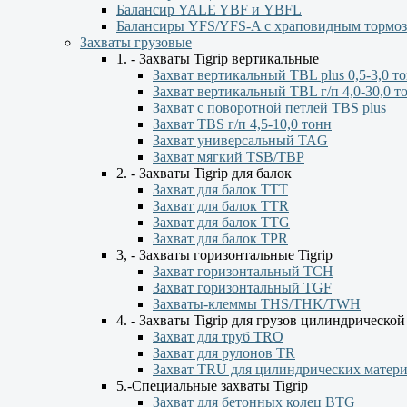
Балансир YALE YBF и YBFL
Балансиры YFS/YFS-A с храповидным тормо
Захваты грузовые
1. - Захваты Tigrip вертикальные
Захват вертикальный TBL plus 0,5-3,0 т
Захват вертикальный TBL г/п 4,0-30,0 т
Захват с поворотной петлей TBS plus
Захват TBS г/п 4,5-10,0 тонн
Захват универсальный TAG
Захват мягкий TSB/TBP
2. - Захваты Tigrip для балок
Захват для балок ТТТ
Захват для балок TTR
Захват для балок TTG
Захват для балок TPR
3, - Захваты горизонтальные Tigrip
Захват горизонтальный ТСН
Захват горизонтальный ТGF
Захваты-клеммы THS/THK/TWH
4. - Захваты Tigrip для грузов цилиндрическо
Захват для труб TRO
Захват для рулонов TR
Захват TRU для цилиндрических матер
5.-Специальные захваты Tigrip
Захват для бетонных колец BTG