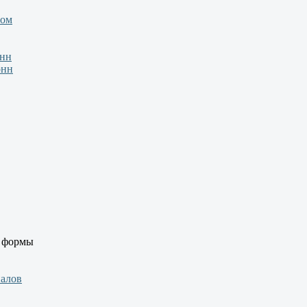
зом
онн
онн
й формы
иалов