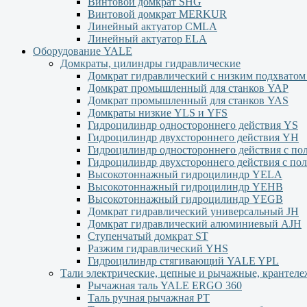
Винтовой домкрат SHG
Винтовой домкрат MERKUR
Линейный актуатор CMLA
Линейный актуатор ЕLA
Оборудование YALE
Домкраты, цилиндры гидравлические
Домкрат гидравлический с низким подхвато
Домкрат промышленный для станков YAP
Домкрат промышленный для станков YAS
Домкраты низкие YLS и YFS
Гидроцилиндр одностороннего действия YS
Гидроцилиндр двухстороннего действия YН
Гидроцилиндр одностороннего действия с п
Гидроцилиндр двухстороннего действия с п
Высокотоннажный гидроцилиндр YELA
Высокотоннажный гидроцилиндр YEHВ
Высокотоннажный гидроцилиндр YEGВ
Домкрат гидравлический универсальный JH
Домкрат гидравлический алюминиевый АJH
Ступенчатый домкрат ST
Разжим гидравлический YHS
Гидроцилиндр стягивающий YALE YPL
Тали электрические, цепные и рычажные, крантел
Рычажная таль YALE ERGO 360
Таль ручная рычажная PT