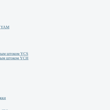
м YAM
олым штоком YСS
олым штоком YСН
ежки