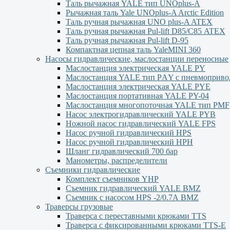
Таль рычажная YALE тип UNOplus-A
Рычажная таль Yale UNOplus-A Arctic Edition
Таль ручная рычажная UNO plus-A ATEX
Таль ручная рычажная Pul-lift D85/С85 ATEX
Таль ручная рычажная Pul-lift D-95
Компактная цепная таль YaleMINI 360
Насосы гидравлические, маслостанции переносные
Маслостанция электрическая YALE PY
Маслостанция YALE тип PАY с пневмоприво
Маслостанция электрическая YALE PYЕ
Маслостанция портативная YALE PY-04
Маслостанция многопоточная YALE тип PMF
Насос электрогидравлический YALE PYB
Ножной насос гидравлический YALE FPS
Насос ручной гидравлический HPS
Насос ручной гидравлический HPН
Шланг гидравлический 700 бар
Манометры, распределители
Съемники гидравлические
Комплект съемников YHP
Съемник гидравлический YALE BMZ
Съемник с насосом HPS -2/0.7А BMZ
Траверсы грузовые
Траверса с переставными крюками TTS
Траверса с фиксированными крюками TTS-Е