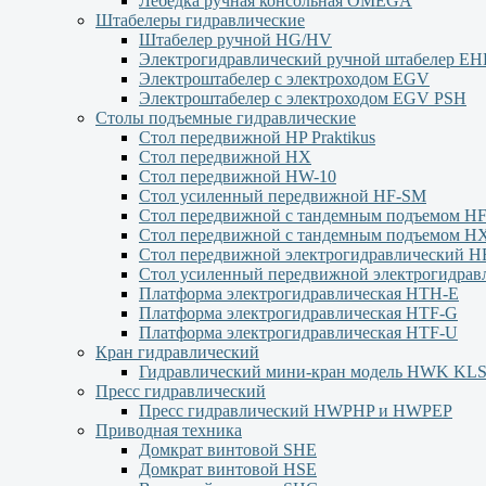
Лебёдка ручная консольная OMEGA
Штабелеры гидравлические
Штабелер ручной HG/HV
Электрогидравлический ручной штабелер Е
Электроштабелер с электроходом EGV
Электроштабелер с электроходом EGV PSH
Столы подъемные гидравлические
Стол передвижной HP Praktikus
Стол передвижной HX
Стол передвижной HW-10
Стол усиленный передвижной HF-SM
Стол передвижной с тандемным подъемом H
Стол передвижной с тандемным подъемом H
Стол передвижной электрогидравлический H
Стол усиленный передвижной электрогидра
Платформа электрогидравлическая HTH-E
Платформа электрогидравлическая HTF-G
Платформа электрогидравлическая HTF-U
Кран гидравлический
Гидравлический мини-кран модель HWK KL
Пресс гидравлический
Пресс гидравлический HWPHP и HWPEP
Приводная техника
Домкрат винтовой SHE
Домкрат винтовой HSE