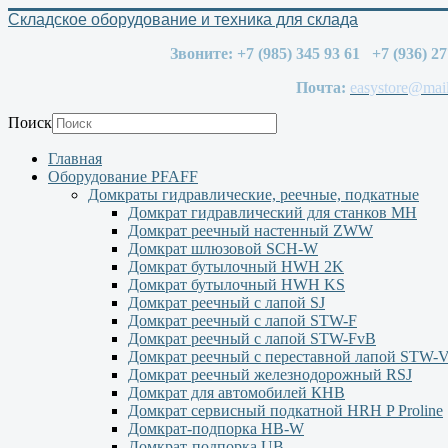
Складское оборудование и техника для склада
Звоните: +7 (985) 345 93 61 +7 (936) 2
Почта:
easystore@mail
Поиск
Главная
Оборудование PFAFF
Домкраты гидравлические, реечные, подкатные
Домкрат гидравлический для станков МН
Домкрат реечный настенный ZWW
Домкрат шлюзовой SCH-W
Домкрат бутылочный HWH 2K
Домкрат бутылочный HWH KS
Домкрат реечный с лапой SJ
Домкрат реечный с лапой STW-F
Домкрат реечный с лапой STW-FvB
Домкрат реечный с переставной лапой STW-
Домкрат реечный железнодорожный RSJ
Домкрат для автомобилей КНВ
Домкрат сервисный подкатной НRH P Proline
Домкрат-подпорка HB-W
Домкрат-подпорка UB