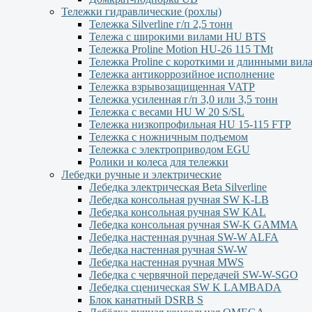
Тележки гидравлические (рохлы)
Тележка Silverline г/п 2,5 тонн
Тележа с широкими вилами HU BTS
Тележка Proline Motion HU-26 115 TMt
Тележка Proline с короткими и длинными вил
Тележка антикоррозийное исполнение
Тележка взрывозащищенная VATP
Тележка усиленная г/п 3,0 или 3,5 тонн
Тележка с весами HU W 20 S/SL
Тележка низкопрофильная HU 15-115 FTP
Тележка с ножничным подъемом
Тележка с электроприводом EGU
Ролики и колеса для тележки
Лебедки ручные и электрические
Лебедка электрическая Beta Silverline
Лебедка консольная ручная SW K-LB
Лебедка консольная ручная SW KAL
Лебедка консольная ручная SW-K GAMMA
Лебедка настенная ручная SW-W ALFA
Лебедка настенная ручная SW-W
Лебедка настенная ручная MWS
Лебедка с червячной передачей SW-W-SGO
Лебедка сценическая SW K LAMBADA
Блок канатный DSRB S