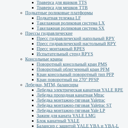
Траверса для ящиков ТТS
Траверса для мешков ТТВ
Подкатные роликовые платформы
Подкатная тележка LF
Такелажная роликовая система LX
Такелажная роликовая система SX
Прессы гидравлические
Пресс гидравлический напольный RPY
Пресс гидравлический настольный RPY
Пресс монтажный RPES
Испытательный стенд RPYS
Консольные краны
Поворотный консольный кран PMS
Поворотный облегченный кран PFM
Кран консольный поворотный тип PFP
Кран поворотный на 270° PFSP
Лебедки, МТМ, балансиры
Лебедка электрическая канатная YALE RPE
Лебедка проходная канатная Mtrac
Лебедка монтажно-тяговая Yaletrac
Лебедка монтажно-тяговая Yaletrac ST
Лебедка монтажно-тяговая Yale LP
Зажим для каната YALE LMG
Блок канатный YALE
Балансир с защитой YALE YBА и YBА-L