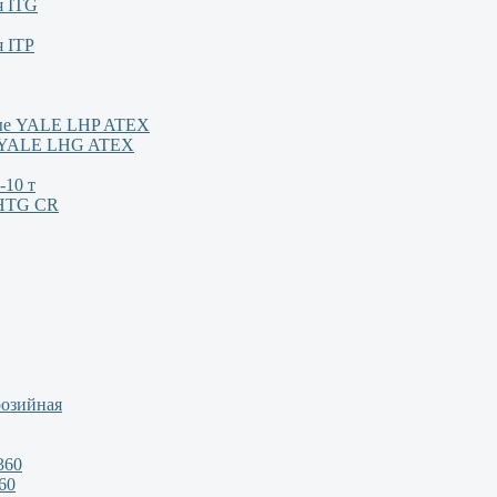
я ITG
я ITP
ные YALE LHP ATEX
м YALE LHG ATEX
-10 т
/HTG CR
розийная
360
60