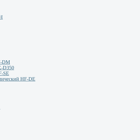
НН
F-DM
X-D350
F-SE
влический HF-DE
S