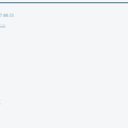
77-88-51
.ru
V