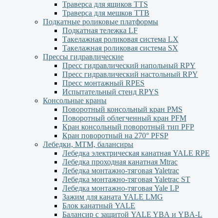
Траверса для ящиков ТТS
Траверса для мешков ТТВ
Подкатные роликовые платформы
Подкатная тележка LF
Такелажная роликовая система LX
Такелажная роликовая система SX
Прессы гидравлические
Пресс гидравлический напольный RPY
Пресс гидравлический настольный RPY
Пресс монтажный RPES
Испытательный стенд RPYS
Консольные краны
Поворотный консольный кран PMS
Поворотный облегченный кран PFM
Кран консольный поворотный тип PFP
Кран поворотный на 270° PFSP
Лебедки, МТМ, балансиры
Лебедка электрическая канатная YALE RPE
Лебедка проходная канатная Mtrac
Лебедка монтажно-тяговая Yaletrac
Лебедка монтажно-тяговая Yaletrac ST
Лебедка монтажно-тяговая Yale LP
Зажим для каната YALE LMG
Блок канатный YALE
Балансир с защитой YALE YBА и YBА-L