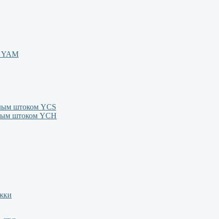
м YAM
олым штоком YСS
олым штоком YСН
ежки