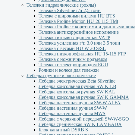
Тележки гидравлические (рохлы)
Тележка Silverline г/п 2,5 тонн
Тележа с широкими вилами HU BTS
Тележка Proline Motion HU-26 115 TMt
Тележка Proline с короткими и длинными вил
Тележка антикоррозийное исполнение
Тележка взрывозащищенная VATP
Тележка усиленная г/п 3,0 или 3,5 тонн
Тележка с весами HU W 20 S/SL
Тележка низкопрофильная HU 15-115 FTP
Тележка с ножничным подъемом
Тележка с электроприводом EGU
Ролики и колеса для тележки
Лебедки ручные и электрические
Лебедка электрическая Beta Silverline
Лебедка консольная ручная SW K-LB
Лебедка консольная ручная SW KAL
Лебедка консольная ручная SW-K GAMMA
Лебедка настенная ручная SW-W ALFA
Лебедка настенная ручная SW-W
Лебедка настенная ручная MWS
Лебедка с червячной передачей SW-W-SGO
Лебедка сценическая SW K LAMBADA
Блок канатный DSRB S