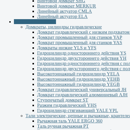
Винтовой домкрат SHG
Винтовой домкрат MERKUR
Линейный актуатор CMLA
Линейный актуатор ЕLA
Оборудование YALE
Домкраты, цилиндры гидравлические
Домкрат гидравлический с низким подхвато
Домкрат промышленный для станков YAP
Домкрат промышленный для станков YAS
Домкраты низкие YLS и YFS
Гидроцилиндр одностороннего действия YS
Гидроцилиндр двухстороннего действия YН
Гидроцилиндр одностороннего действия с п
Гидроцилиндр двухстороннего действия с п
Высокотоннажный гидроцилиндр YELA
Высокотоннажный гидроцилиндр YEHВ
Высокотоннажный гидроцилиндр YEGВ
Домкрат гидравлический универсальный JH
Домкрат гидравлический алюминиевый АJH
Ступенчатый домкрат ST
Разжим гидравлический YHS
Гидроцилиндр стягивающий YALE YPL
Тали электрические, цепные и рычажные, крантел
Рычажная таль YALE ERGO 360
Таль ручная рычажная PT