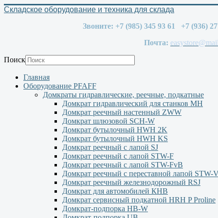
Складское оборудование и техника для склада
Звоните: +7 (985) 345 93 61 +7 (936) 2
Почта:
easystore@mail
Поиск
Главная
Оборудование PFAFF
Домкраты гидравлические, реечные, подкатные
Домкрат гидравлический для станков МН
Домкрат реечный настенный ZWW
Домкрат шлюзовой SCH-W
Домкрат бутылочный HWH 2K
Домкрат бутылочный HWH KS
Домкрат реечный с лапой SJ
Домкрат реечный с лапой STW-F
Домкрат реечный с лапой STW-FvB
Домкрат реечный с переставной лапой STW-
Домкрат реечный железнодорожный RSJ
Домкрат для автомобилей КНВ
Домкрат сервисный подкатной НRH P Proline
Домкрат-подпорка HB-W
Домкрат-подпорка UB