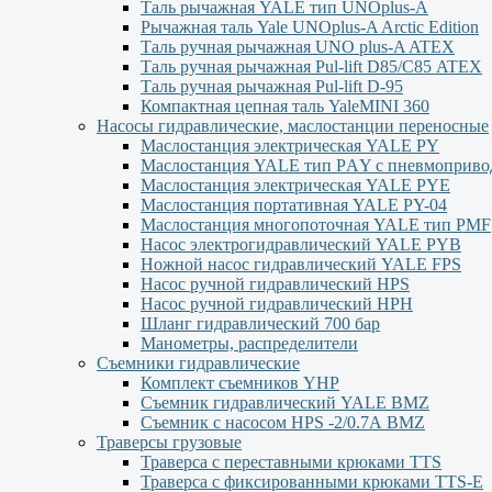
Таль рычажная YALE тип UNOplus-A
Рычажная таль Yale UNOplus-A Arctic Edition
Таль ручная рычажная UNO plus-A ATEX
Таль ручная рычажная Pul-lift D85/С85 ATEX
Таль ручная рычажная Pul-lift D-95
Компактная цепная таль YaleMINI 360
Насосы гидравлические, маслостанции переносные
Маслостанция электрическая YALE PY
Маслостанция YALE тип PАY с пневмоприво
Маслостанция электрическая YALE PYЕ
Маслостанция портативная YALE PY-04
Маслостанция многопоточная YALE тип PMF
Насос электрогидравлический YALE PYB
Ножной насос гидравлический YALE FPS
Насос ручной гидравлический HPS
Насос ручной гидравлический HPН
Шланг гидравлический 700 бар
Манометры, распределители
Съемники гидравлические
Комплект съемников YHP
Съемник гидравлический YALE BMZ
Съемник с насосом HPS -2/0.7А BMZ
Траверсы грузовые
Траверса с переставными крюками TTS
Траверса с фиксированными крюками TTS-Е