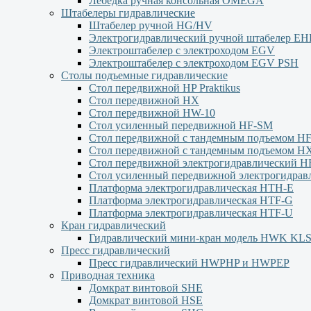
Лебёдка ручная консольная OMEGA
Штабелеры гидравлические
Штабелер ручной HG/HV
Электрогидравлический ручной штабелер Е
Электроштабелер с электроходом EGV
Электроштабелер с электроходом EGV PSH
Столы подъемные гидравлические
Стол передвижной HP Praktikus
Стол передвижной HX
Стол передвижной HW-10
Стол усиленный передвижной HF-SM
Стол передвижной с тандемным подъемом H
Стол передвижной с тандемным подъемом H
Стол передвижной электрогидравлический H
Стол усиленный передвижной электрогидра
Платформа электрогидравлическая HTH-E
Платформа электрогидравлическая HTF-G
Платформа электрогидравлическая HTF-U
Кран гидравлический
Гидравлический мини-кран модель HWK KL
Пресс гидравлический
Пресс гидравлический HWPHP и HWPEP
Приводная техника
Домкрат винтовой SHE
Домкрат винтовой HSE