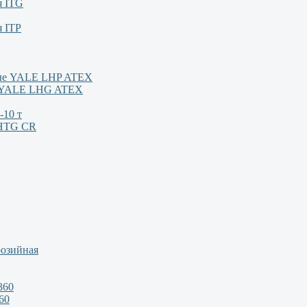
я ITG
я ITP
ные YALE LHP ATEX
м YALE LHG ATEX
-10 т
/HTG CR
розийная
360
60