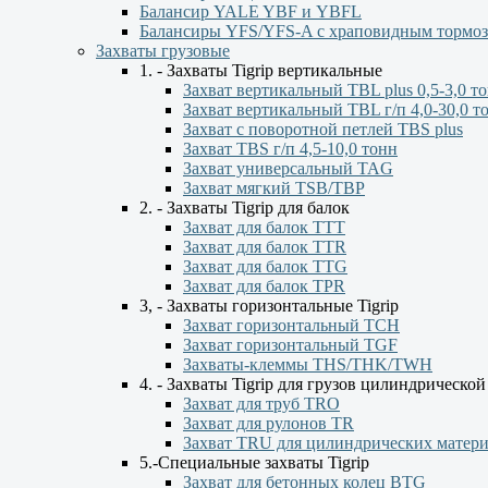
Балансир YALE YBF и YBFL
Балансиры YFS/YFS-A с храповидным тормо
Захваты грузовые
1. - Захваты Tigrip вертикальные
Захват вертикальный TBL plus 0,5-3,0 т
Захват вертикальный TBL г/п 4,0-30,0 т
Захват с поворотной петлей TBS plus
Захват TBS г/п 4,5-10,0 тонн
Захват универсальный TAG
Захват мягкий TSB/TBP
2. - Захваты Tigrip для балок
Захват для балок ТТТ
Захват для балок TTR
Захват для балок TTG
Захват для балок TPR
3, - Захваты горизонтальные Tigrip
Захват горизонтальный ТСН
Захват горизонтальный ТGF
Захваты-клеммы THS/THK/TWH
4. - Захваты Tigrip для грузов цилиндрическо
Захват для труб TRO
Захват для рулонов TR
Захват TRU для цилиндрических матер
5.-Специальные захваты Tigrip
Захват для бетонных колец BTG