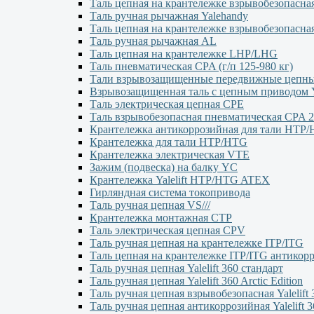
Таль цепная на крантележке взрывобезопасна
Таль ручная рычажная Yalehandy
Таль цепная на крантележке взрывобезопасна
Таль ручная рычажная AL
Таль цепная на крантележке LHP/LHG
Таль пневматическая CPA (г/п 125-980 кг)
Тали взрывозащищенные передвижные цеп
Взрывозащищенная таль с цепным приводо
Таль электрическая цепная CPE
Таль взрывобезопасная пневматическая CPA 2
Крантележка антикоррозийная для тали HTP
Крантележка для тали HTP/HTG
Крантележка электрическая VTE
Зажим (подвеска) на балку YC
Крантележка Yalelift НТР/НТG ATEX
Гирляндная система токопривода
Таль ручная цепная VS///
Крантележка монтажная СТР
Таль электрическая цепная CPV
Таль ручная цепная на крантележке ITP/ITG
Таль цепная на крантележке ITP/ITG антикор
Таль ручная цепная Yalelift 360 стандарт
Таль ручная цепная Yalelift 360 Arctic Edition
Таль ручная цепная взрывобезопасная Yalelift 
Таль ручная цепная антикоррозийная Yalelift 3