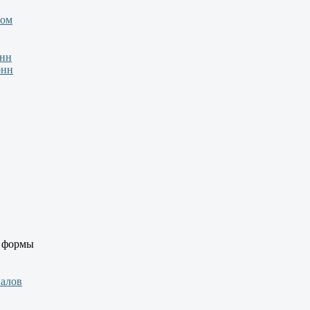
зом
онн
онн
й формы
иалов