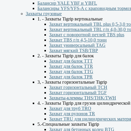
Балансир YALE YBF и YBFL
Балансиры YFS/YFS-A с храповидным тормо
Захваты грузовые
1. - Захваты Tigrip вертикальные
Захват вертикальный TBL plus 0,5-3,0 т
Захват вертикальный TBL г/п 4,0-30,0 т
Захват с поворотной петлей TBS plus
Захват TBS г/п 4,5-10,0 тонн
Захват универсальный TAG
Захват мягкий TSB/TBP
2. - Захваты Tigrip для балок
Захват для балок ТТТ
Захват для балок TTR
Захват для балок TTG
Захват для балок TPR
3, - Захваты горизонтальные Tigrip
Захват горизонтальный ТСН
Захват горизонтальный ТGF
Захваты-клеммы THS/THK/TWH
4. - Захваты Tigrip для грузов цилиндрическо
Захват для труб TRO
Захват для рулонов TR
Захват TRU для цилиндрических матер
5.-Специальные захваты Tigrip
Захват для бетонных колец BTG