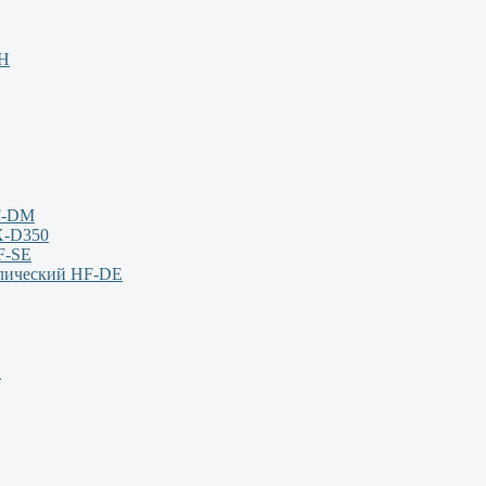
НН
F-DM
X-D350
F-SE
влический HF-DE
S