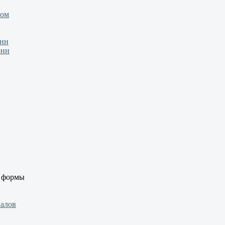
зом
онн
онн
й формы
иалов