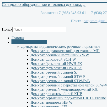
Складское оборудование и техника для склада
Звоните: +7 (985) 345 93 61 +7 (936) 2
Почта:
easystore@mail
Поиск
Главная
Оборудование PFAFF
Домкраты гидравлические, реечные, подкатные
Домкрат гидравлический для станков МН
Домкрат реечный настенный ZWW
Домкрат шлюзовой SCH-W
Домкрат бутылочный HWH 2K
Домкрат бутылочный HWH KS
Домкрат реечный с лапой SJ
Домкрат реечный с лапой STW-F
Домкрат реечный с лапой STW-FvB
Домкрат реечный с переставной лапой STW-
Домкрат реечный железнодорожный RSJ
Домкрат для автомобилей КНВ
Домкрат сервисный подкатной НRH P Proline
Домкрат-подпорка HB-W
Домкрат-подпорка UB