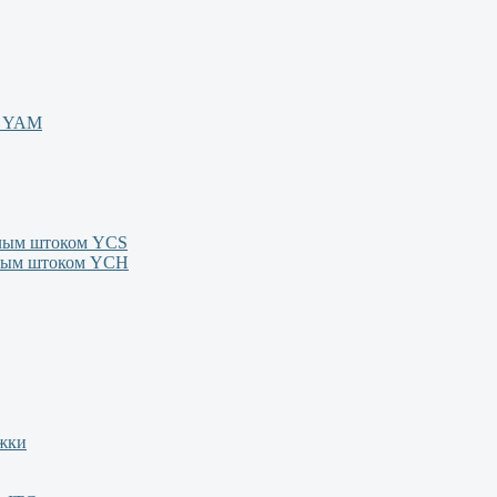
м YAM
олым штоком YСS
олым штоком YСН
ежки