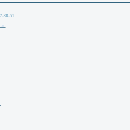
77-88-51
.ru
V