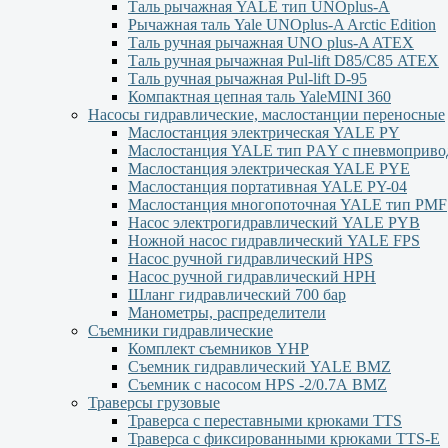
Таль рычажная YALE тип UNOplus-A
Рычажная таль Yale UNOplus-A Arctic Edition
Таль ручная рычажная UNO plus-A ATEX
Таль ручная рычажная Pul-lift D85/С85 ATEX
Таль ручная рычажная Pul-lift D-95
Компактная цепная таль YaleMINI 360
Насосы гидравлические, маслостанции переносные
Маслостанция электрическая YALE PY
Маслостанция YALE тип PАY с пневмоприво
Маслостанция электрическая YALE PYЕ
Маслостанция портативная YALE PY-04
Маслостанция многопоточная YALE тип PMF
Насос электрогидравлический YALE PYB
Ножной насос гидравлический YALE FPS
Насос ручной гидравлический HPS
Насос ручной гидравлический HPН
Шланг гидравлический 700 бар
Манометры, распределители
Съемники гидравлические
Комплект съемников YHP
Съемник гидравлический YALE BMZ
Съемник с насосом HPS -2/0.7А BMZ
Траверсы грузовые
Траверса с переставными крюками TTS
Траверса с фиксированными крюками TTS-Е