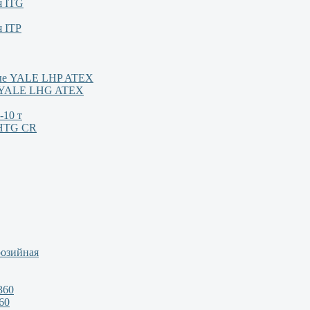
я ITG
я ITP
ные YALE LHP ATEX
м YALE LHG ATEX
-10 т
/HTG CR
розийная
360
60