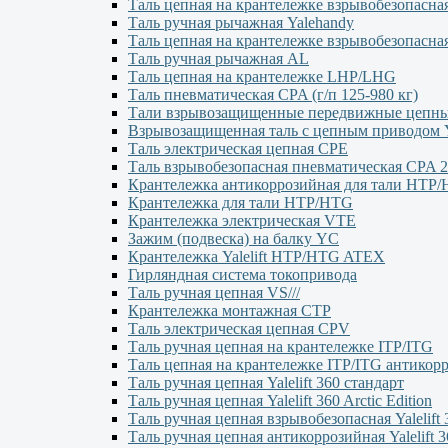
Таль цепная на крантележке взрывобезопасна
Таль ручная рычажная Yalehandy
Таль цепная на крантележке взрывобезопасна
Таль ручная рычажная AL
Таль цепная на крантележке LHP/LHG
Таль пневматическая CPA (г/п 125-980 кг)
Тали взрывозащищенные передвижные цеп
Взрывозащищенная таль с цепным приводо
Таль электрическая цепная CPE
Таль взрывобезопасная пневматическая CPA 2
Крантележка антикоррозийная для тали HTP
Крантележка для тали HTP/HTG
Крантележка электрическая VTE
Зажим (подвеска) на балку YC
Крантележка Yalelift НТР/НТG ATEX
Гирляндная система токопривода
Таль ручная цепная VS///
Крантележка монтажная СТР
Таль электрическая цепная CPV
Таль ручная цепная на крантележке ITP/ITG
Таль цепная на крантележке ITP/ITG антикор
Таль ручная цепная Yalelift 360 стандарт
Таль ручная цепная Yalelift 360 Arctic Edition
Таль ручная цепная взрывобезопасная Yalelift 
Таль ручная цепная антикоррозийная Yalelift 3