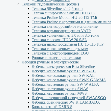
Тележки гидравлические (рохлы)
Тележка Silverline г/п 2,5 тонн
Тележа с широкими вилами HU BTS
Тележка Proline Motion HU-26 115 TMt
Тележка Proline с короткими и длинными вил
Тележка антикоррозийное исполнение
Тележка взрывозащищенная VATP
Тележка усиленная г/п 3,0 или 3,5 тонн
Тележка с весами HU W 20 S/SL
Тележка низкопрофильная HU 15-115 FTP
Тележка с ножничным подъемом
Тележка с электроприводом EGU
Ролики и колеса для тележки
Лебедки ручные и электрические
Лебедка электрическая Beta Silverline
Лебедка консольная ручная SW K-LB
Лебедка консольная ручная SW KAL
Лебедка консольная ручная SW-K GAMMA
Лебедка настенная ручная SW-W ALFA
Лебедка настенная ручная SW-W
Лебедка настенная ручная MWS
Лебедка с червячной передачей SW-W-SGO
Лебедка сценическая SW K LAMBADA
Блок канатный DSRB S