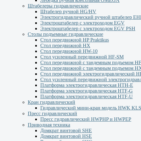
Лебёдка ручная консольная OMEGA
Штабелеры гидравлические
Штабелер ручной HG/HV
Электрогидравлический ручной штабелер Е
Электроштабелер с электроходом EGV
Электроштабелер с электроходом EGV PSH
Столы подъемные гидравлические
Стол передвижной HP Praktikus
Стол передвижной HX
Стол передвижной HW-10
Стол усиленный передвижной HF-SM
Стол передвижной с тандемным подъемом H
Стол передвижной с тандемным подъемом H
Стол передвижной электрогидравлический H
Стол усиленный передвижной электрогидра
Платформа электрогидравлическая HTH-E
Платформа электрогидравлическая HTF-G
Платформа электрогидравлическая HTF-U
Кран гидравлический
Гидравлический мини-кран модель HWK KL
Пресс гидравлический
Пресс гидравлический HWPHP и HWPEP
Приводная техника
Домкрат винтовой SHE
Домкрат винтовой HSE