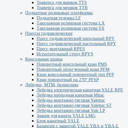
Траверса для ящиков ТТS
Траверса для мешков ТТВ
Подкатные роликовые платформы
Подкатная тележка LF
Такелажная роликовая система LX
Такелажная роликовая система SX
Прессы гидравлические
Пресс гидравлический напольный RPY
Пресс гидравлический настольный RPY
Пресс монтажный RPES
Испытательный стенд RPYS
Консольные краны
Поворотный консольный кран PMS
Поворотный облегченный кран PFM
Кран консольный поворотный тип PFP
Кран поворотный на 270° PFSP
Лебедки, МТМ, балансиры
Лебедка электрическая канатная YALE RPE
Лебедка проходная канатная Mtrac
Лебедка монтажно-тяговая Yaletrac
Лебедка монтажно-тяговая Yaletrac ST
Лебедка монтажно-тяговая Yale LP
Зажим для каната YALE LMG
Блок канатный YALE
Балансир с защитой YALE YBА и YBА-L