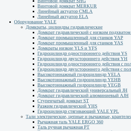
Винтовой домкрат SHG
Винтовой домкрат MERKUR
Линейный актуатор CMLA
Линейный актуатор ЕLA
Оборудование YALE
Домкраты, цилиндры гидравлические
Домкрат гидравлический с низким подхвато
Домкрат промышленный для станков YAP
Домкрат промышленный для станков YAS
Домкраты низкие YLS и YFS
Гидроцилиндр одностороннего действия YS
Гидроцилиндр двухстороннего действия YН
Гидроцилиндр одностороннего действия с п
Гидроцилиндр двухстороннего действия с п
Высокотоннажный гидроцилиндр YELA
Высокотоннажный гидроцилиндр YEHВ
Высокотоннажный гидроцилиндр YEGВ
Домкрат гидравлический универсальный JH
Домкрат гидравлический алюминиевый АJH
Ступенчатый домкрат ST
Разжим гидравлический YHS
Гидроцилиндр стягивающий YALE YPL
Тали электрические, цепные и рычажные, крантел
Рычажная таль YALE ERGO 360
Таль ручная рычажная PT