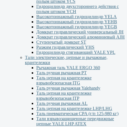
полым штоком YСS
Гидроцилиндр двухстороннего действия с
полым штоком YСН
Высокотоннажный гидроцилиндр YELA
Высокотоннажный гидроцилиндр YEHВ
Высокотоннажный гидроцилиндр YEGВ
Домкрат гидравлический универсальный JH
Домкрат гидравлический алюминиевый АJH
Ступенчатый домкрат ST
Разжим гидравлический YHS
Гидроцилиндр стягивающий YALE YPL
Тали электрические, цепные и рычажные,
крантележки
Рычажная таль YALE ERGO 360
Таль ручная рычажная PT
Таль цепная на крантележке
взрывобезопасная ITG
Таль ручная рычажная Yalehandy
Таль цепная на крантележке
взрывобезопасная ITP
Таль ручная рычажная AL
Таль цепная на крантележке LHP/LHG
Таль пневматическая CPA (г/п 125-980 кг)
Тали взрывозащищенные передвижные
цепные YALE LHP ATEX