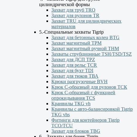
цилиндрической формы
Захват для труб TRO
Захват для рулонов TR
Захват TRU для цилиндрических
материалов
5.-Специальные захваты Tigrip
Захват для бетонных колец BTG
Захват магнитный TPM
Захват магнитный ручной ТНМ
Захваты струбционные TSH/TSD/TSZ
Захват для ДСП TPZ
Захват для рельс TCR
Захват для бухт TDI
Захват для тюков ТВА
Крюки разгрузочные BVH
Крюк С-образный для рулонов ТСК
Крюк С-образный с функцией
опрокидывания ТСS
Кранвилы TКG vh
Кранвилы с авто-балансировкой Tigrip
TKG vhs
Фитинги для контейнеров Tigrip
TCO/TCU
Захват для блоков TBG
6. - Захваты для бочек Tigrip