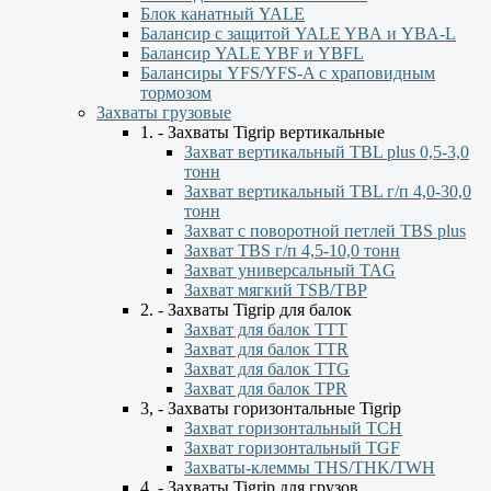
Блок канатный YALE
Балансир с защитой YALE YBА и YBА-L
Балансир YALE YBF и YBFL
Балансиры YFS/YFS-A с храповидным
тормозом
Захваты грузовые
1. - Захваты Tigrip вертикальные
Захват вертикальный TBL plus 0,5-3,0
тонн
Захват вертикальный TBL г/п 4,0-30,0
тонн
Захват с поворотной петлей TBS plus
Захват TBS г/п 4,5-10,0 тонн
Захват универсальный TAG
Захват мягкий TSB/TBP
2. - Захваты Tigrip для балок
Захват для балок ТТТ
Захват для балок TTR
Захват для балок TTG
Захват для балок TPR
3, - Захваты горизонтальные Tigrip
Захват горизонтальный ТСН
Захват горизонтальный ТGF
Захваты-клеммы THS/THK/TWH
4. - Захваты Tigrip для грузов