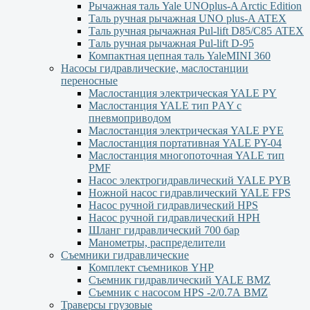
Рычажная таль Yale UNOplus-A Arctic Edition
Таль ручная рычажная UNO plus-A ATEX
Таль ручная рычажная Pul-lift D85/С85 ATEX
Таль ручная рычажная Pul-lift D-95
Компактная цепная таль YaleMINI 360
Насосы гидравлические, маслостанции
переносные
Маслостанция электрическая YALE PY
Маслостанция YALE тип PАY с
пневмоприводом
Маслостанция электрическая YALE PYЕ
Маслостанция портативная YALE PY-04
Маслостанция многопоточная YALE тип
PMF
Насос электрогидравлический YALE PYB
Ножной насос гидравлический YALE FPS
Насос ручной гидравлический HPS
Насос ручной гидравлический HPН
Шланг гидравлический 700 бар
Манометры, распределители
Съемники гидравлические
Комплект съемников YHP
Съемник гидравлический YALE BMZ
Съемник с насосом HPS -2/0.7А BMZ
Траверсы грузовые