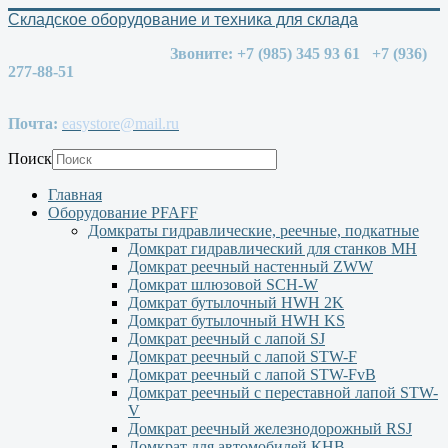
Складское оборудование и техника для склада
Звоните: +7 (985) 345 93 61 +7 (936)
277-88-51
Почта:
easystore@mail.ru
Поиск
Главная
Оборудование PFAFF
Домкраты гидравлические, реечные, подкатные
Домкрат гидравлический для станков МН
Домкрат реечный настенный ZWW
Домкрат шлюзовой SCH-W
Домкрат бутылочный HWH 2K
Домкрат бутылочный HWH KS
Домкрат реечный с лапой SJ
Домкрат реечный с лапой STW-F
Домкрат реечный с лапой STW-FvB
Домкрат реечный с переставной лапой STW-
V
Домкрат реечный железнодорожный RSJ
Домкрат для автомобилей КНВ