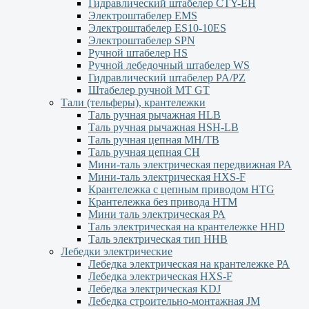
Гидравлический штабелер CTY-EH
Электроштабелер EMS
Электроштабелер ES10-10ES
Электроштабелер SPN
Ручной штабелер HS
Ручной лебедочный штабелер WS
Гидравлический штабелер PA/PZ
Штабелер ручной MT GT
Тали (тельферы), крантележки
Таль ручная рычажная HLB
Таль ручная рычажная HSH-LB
Таль ручная цепная MH/TB
Таль ручная цепная СН
Мини-таль электрическая передвижная PA
Мини-таль электрическая HXS-F
Крантележка с цепным приводом HTG
Крантележка без привода HTM
Мини таль электрическая РА
Таль электрическая на крантележке HHD
Таль электрическая тип HHB
Лебедки электрические
Лебедка электрическая на крантележке РА
Лебедка электрическая HXS-F
Лебедка электрическая KDJ
Лебедка строительно-монтажная JM