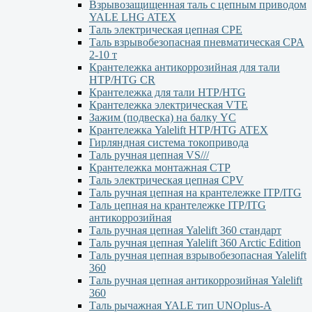
Взрывозащищенная таль с цепным приводом
YALE LHG ATEX
Таль электрическая цепная CPE
Таль взрывобезопасная пневматическая CPA
2-10 т
Крантележка антикоррозийная для тали
HTP/HTG CR
Крантележка для тали HTP/HTG
Крантележка электрическая VTE
Зажим (подвеска) на балку YC
Крантележка Yalelift НТР/НТG ATEX
Гирляндная система токопривода
Таль ручная цепная VS///
Крантележка монтажная СТР
Таль электрическая цепная CPV
Таль ручная цепная на крантележке ITP/ITG
Таль цепная на крантележке ITP/ITG
антикоррозийная
Таль ручная цепная Yalelift 360 стандарт
Таль ручная цепная Yalelift 360 Arctic Edition
Таль ручная цепная взрывобезопасная Yalelift
360
Таль ручная цепная антикоррозийная Yalelift
360
Таль рычажная YALE тип UNOplus-A