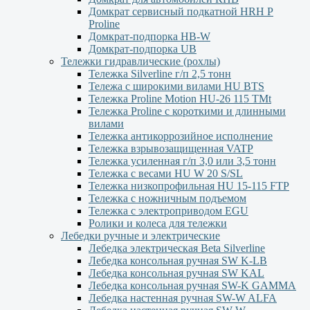
Домкрат сервисный подкатной НRH P
Proline
Домкрат-подпорка HB-W
Домкрат-подпорка UB
Тележки гидравлические (рохлы)
Тележка Silverline г/п 2,5 тонн
Тележа с широкими вилами HU BTS
Тележка Proline Motion HU-26 115 TMt
Тележка Proline с короткими и длинными
вилами
Тележка антикоррозийное исполнение
Тележка взрывозащищенная VATP
Тележка усиленная г/п 3,0 или 3,5 тонн
Тележка с весами HU W 20 S/SL
Тележка низкопрофильная HU 15-115 FTP
Тележка с ножничным подъемом
Тележка с электроприводом EGU
Ролики и колеса для тележки
Лебедки ручные и электрические
Лебедка электрическая Beta Silverline
Лебедка консольная ручная SW K-LB
Лебедка консольная ручная SW KAL
Лебедка консольная ручная SW-K GAMMA
Лебедка настенная ручная SW-W ALFA