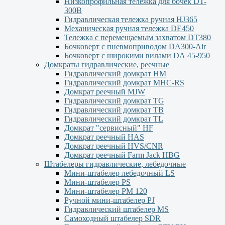
Низкопрофильная тележка для бочек DT-
300В
Гидравлическая тележка ручная HJ365
Механическая ручная тележка DE450
Тележка с перемещаемым захватом DT380
Бочковерт с пневмоприводом DA300-Air
Бочковерт с широкими вилами DА 45-950
Домкраты гидравлические, реечные
Гидравлический домкрат НМ
Гидравлический домкрат MHC-RS
Домкрат реечный MJW
Гидравлический домкрат TG
Гидравлический домкрат ТВ
Гидравлический домкрат TL
Домкрат "сервисный" НF
Домкрат реечный HAS
Домкрат реечный HVS/CNR
Домкрат реечный Farm Jack HBG
Штабелеры гидравлические, лебедочные
Мини-штабелер лебедочный LS
Мини-штабелер PS
Мини-штабелер РМ 120
Ручной мини-штабелер PJ
Гидравлический штабелер MS
Самоходный штабелер SDR