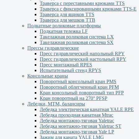
Траверса с переставными крюками TTS
Траверса с фиксированными крюками TTS-Е
Траверса для ящиков ТТS
Траверса для мешков ТТВ
Подкатные роликовые платформы
Подкатная тележка LF
Такелажная роликовая система LX
Такелажная роликовая система SX
Прессы гидравлические
Пресс гидравлический напольный RPY
Пресс гидравлический настольный RPY
Пресс монтажный RPES
Испытательный стенд RPYS
Консольные краны
Поворотный консольный кран PMS
Поворотный облегченный кран PFM
Кран консольный поворотный тип PFP
Кран поворотный на 270° PFSP
Лебедки, МТМ, балансиры
Лебедка электрическая канатная YALE RPE
Лебедка проходная канатная Mtrac
Лебедка монтажно-тяговая Yaletrac
Лебедка монтажно-тяговая Yaletrac ST
Лебедка монтажно-тяговая Yale LP
Зажим для каната YALE LMG