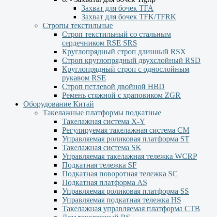
Захват для бочек TFA
Захват для бочек TFK/TFRK
Стропы текстильные
Строп текстильный со стальным
сердечником RSE SRS
Круглопрядный строп длинный RSX
Строп круглопрядный двухслойный RSD
Круглопрядный строп с однослойным
рукавом RSЕ
Строп петлевой двойной HBD
Ремень стяжной с храповиком ZGR
Оборудование Китай
Такелажные платформы подкатные
Такелажная система X-Y
Регулируемая такелажная система СМ
Управляемая роликовая платформа ST
Такелажная система SK
Управляемая такелажная тележка WCRP
Подкатная тележка SF
Подкатная поворотная тележка SC
Подкатная платформа AS
Управляемая роликовая платформа SS
Управляемая подкатная тележка HS
Такелажная управляемая платформа СТВ