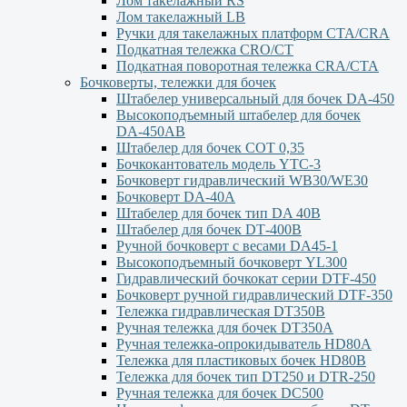
Лом такелажный RS
Лом такелажный LB
Ручки для такелажных платформ СТА/CRA
Подкатная тележка CRO/CT
Подкатная поворотная тележка CRA/CTA
Бочковерты, тележки для бочек
Штабелер универсальный для бочек DA-450
Высокоподъемный штабелер для бочек
DА-450АВ
Штабелер для бочек СОТ 0,35
Бочкокантователь модель YTC-3
Бочковерт гидравлический WB30/WE30
Бочковерт DA-40A
Штабелер для бочек тип DA 40В
Штабелер для бочек DТ-400В
Ручной бочковерт с весами DА45-1
Высокоподъемный бочковерт YL300
Гидравлический бочкокат серии DTF-450
Бочковерт ручной гидравлический DTF-350
Тележка гидравлическая DT350B
Ручная тележка для бочек DT350A
Ручная тележка-опрокидыватель HD80A
Тележка для пластиковых бочек HD80B
Тележка для бочек тип DT250 и DTR-250
Ручная тележка для бочек DC500