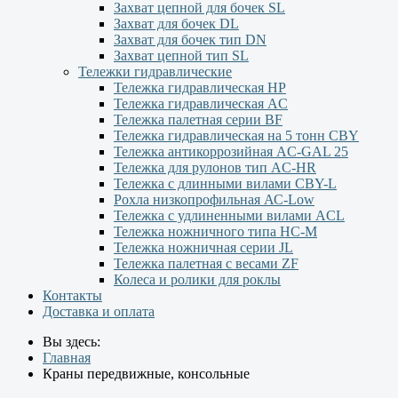
Захват цепной для бочек SL
Захват для бочек DL
Захват для бочек тип DN
Захват цепной тип SL
Тележки гидравлические
Тележка гидравлическая НР
Тележка гидравлическая AC
Тележка палетная серии ВF
Тележка гидравлическая на 5 тонн CBY
Тележка антикоррозийная AC-GAL 25
Тележка для рулонов тип AC-HR
Тележка с длинными вилами CBY-L
Рохла низкопрофильная АС-Low
Тележка с удлиненными вилами АCL
Тележка ножничного типа HC-M
Тележка ножничная серии JL
Тележка палетная с весами ZF
Колеса и ролики для роклы
Контакты
Доставка и оплата
Вы здесь:
Главная
Краны передвижные, консольные