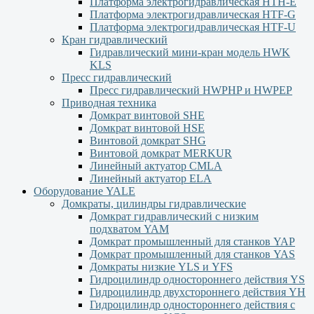
Платформа электрогидравлическая HTH-E
Платформа электрогидравлическая HTF-G
Платформа электрогидравлическая HTF-U
Кран гидравлический
Гидравлический мини-кран модель HWK
KLS
Пресс гидравлический
Пресс гидравлический HWPHP и HWPEP
Приводная техника
Домкрат винтовой SHE
Домкрат винтовой HSE
Винтовой домкрат SHG
Винтовой домкрат MERKUR
Линейный актуатор CMLA
Линейный актуатор ЕLA
Оборудование YALE
Домкраты, цилиндры гидравлические
Домкрат гидравлический с низким
подхватом YAM
Домкрат промышленный для станков YAP
Домкрат промышленный для станков YAS
Домкраты низкие YLS и YFS
Гидроцилиндр одностороннего действия YS
Гидроцилиндр двухстороннего действия YН
Гидроцилиндр одностороннего действия с