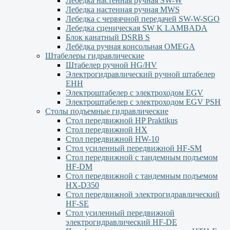
Лебедка настенная ручная SW-W
Лебедка настенная ручная MWS
Лебедка с червячной передачей SW-W-SGO
Лебедка сценическая SW K LAMBADA
Блок канатный DSRB S
Лебёдка ручная консольная OMEGA
Штабелеры гидравлические
Штабелер ручной HG/HV
Электрогидравлический ручной штабелер
ЕНН
Электроштабелер с электроходом EGV
Электроштабелер с электроходом EGV PSH
Столы подъемные гидравлические
Стол передвижной HP Praktikus
Стол передвижной HX
Стол передвижной HW-10
Стол усиленный передвижной HF-SM
Стол передвижной с тандемным подъемом
HF-DM
Стол передвижной с тандемным подъемом
HX-D350
Стол передвижной электрогидравлический
HF-SE
Стол усиленный передвижной
электрогидравлический HF-DE