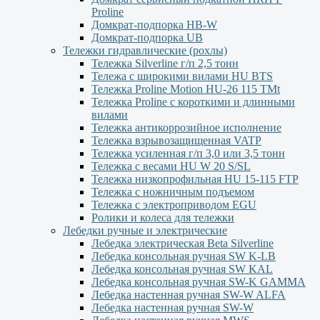
Proline
Домкрат-подпорка HB-W
Домкрат-подпорка UB
Тележки гидравлические (рохлы)
Тележка Silverline г/п 2,5 тонн
Тележа с широкими вилами HU BTS
Тележка Proline Motion HU-26 115 TMt
Тележка Proline с короткими и длинными
вилами
Тележка антикоррозийное исполнение
Тележка взрывозащищенная VATP
Тележка усиленная г/п 3,0 или 3,5 тонн
Тележка с весами HU W 20 S/SL
Тележка низкопрофильная HU 15-115 FTP
Тележка с ножничным подъемом
Тележка с электроприводом EGU
Ролики и колеса для тележки
Лебедки ручные и электрические
Лебедка электрическая Beta Silverline
Лебедка консольная ручная SW K-LB
Лебедка консольная ручная SW KAL
Лебедка консольная ручная SW-K GAMMA
Лебедка настенная ручная SW-W ALFA
Лебедка настенная ручная SW-W