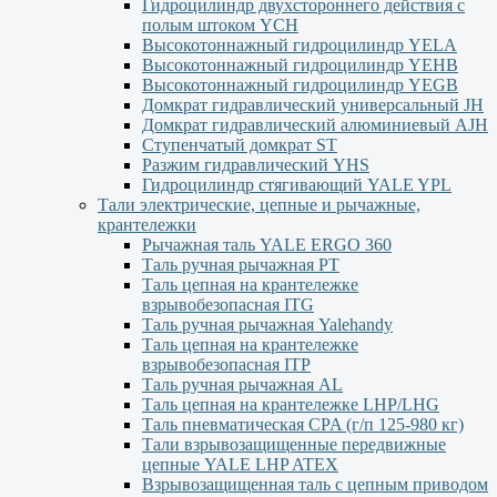
Гидроцилиндр двухстороннего действия с
полым штоком YСН
Высокотоннажный гидроцилиндр YELA
Высокотоннажный гидроцилиндр YEHВ
Высокотоннажный гидроцилиндр YEGВ
Домкрат гидравлический универсальный JH
Домкрат гидравлический алюминиевый АJH
Ступенчатый домкрат ST
Разжим гидравлический YHS
Гидроцилиндр стягивающий YALE YPL
Тали электрические, цепные и рычажные,
крантележки
Рычажная таль YALE ERGO 360
Таль ручная рычажная PT
Таль цепная на крантележке
взрывобезопасная ITG
Таль ручная рычажная Yalehandy
Таль цепная на крантележке
взрывобезопасная ITP
Таль ручная рычажная AL
Таль цепная на крантележке LHP/LHG
Таль пневматическая CPA (г/п 125-980 кг)
Тали взрывозащищенные передвижные
цепные YALE LHP ATEX
Взрывозащищенная таль с цепным приводом