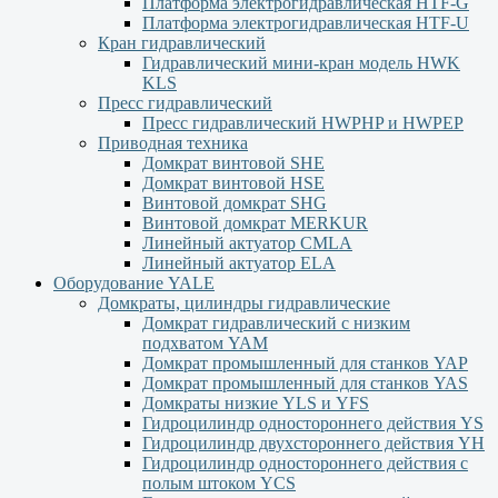
Платформа электрогидравлическая HTF-G
Платформа электрогидравлическая HTF-U
Кран гидравлический
Гидравлический мини-кран модель HWK
KLS
Пресс гидравлический
Пресс гидравлический HWPHP и HWPEP
Приводная техника
Домкрат винтовой SHE
Домкрат винтовой HSE
Винтовой домкрат SHG
Винтовой домкрат MERKUR
Линейный актуатор CMLA
Линейный актуатор ЕLA
Оборудование YALE
Домкраты, цилиндры гидравлические
Домкрат гидравлический с низким
подхватом YAM
Домкрат промышленный для станков YAP
Домкрат промышленный для станков YAS
Домкраты низкие YLS и YFS
Гидроцилиндр одностороннего действия YS
Гидроцилиндр двухстороннего действия YН
Гидроцилиндр одностороннего действия с
полым штоком YСS