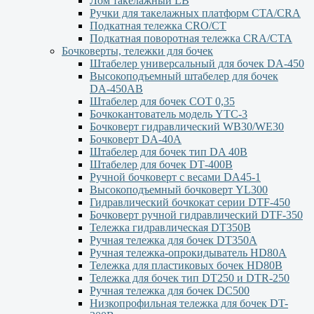
Лом такелажный LB
Ручки для такелажных платформ СТА/CRA
Подкатная тележка CRO/CT
Подкатная поворотная тележка CRA/CTA
Бочковерты, тележки для бочек
Штабелер универсальный для бочек DA-450
Высокоподъемный штабелер для бочек
DА-450АВ
Штабелер для бочек СОТ 0,35
Бочкокантователь модель YTC-3
Бочковерт гидравлический WB30/WE30
Бочковерт DA-40A
Штабелер для бочек тип DA 40В
Штабелер для бочек DТ-400В
Ручной бочковерт с весами DА45-1
Высокоподъемный бочковерт YL300
Гидравлический бочкокат серии DTF-450
Бочковерт ручной гидравлический DTF-350
Тележка гидравлическая DT350B
Ручная тележка для бочек DT350A
Ручная тележка-опрокидыватель HD80A
Тележка для пластиковых бочек HD80B
Тележка для бочек тип DT250 и DTR-250
Ручная тележка для бочек DC500
Низкопрофильная тележка для бочек DT-