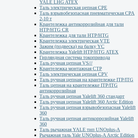
YALE LHG ATEX
Таль электрическая цепная CPE
Таль взрывобезопасная пневматическая CPA
2-10 т
Крантележка антикоррозийная для тали
HTP/HTG CR
Крантележка для тали HTP/HTG
Крантележка электрическая VTE
Зажим (подвеска) на балку YC
Крантележка Yalelift НТР/НТG ATEX
Гирляндная система токопривода
Таль ручная цепная VS///
Крантележка монтажная СТР
Таль электрическая цепная CPV
Таль ручная цепная на крантележке ITP/ITG
Таль цепная на крантележке ITP/ITG
антикоррозийная
Таль ручная цепная Yalelift 360 стандарт
Таль ручная цепная Yalelift 360 Arctic Edition
Таль ручная цепная взрывобезопасная Yalelift
360
Таль ручная цепная антикоррозийная Yalelift
360
Таль рычажная YALE тип UNOplus-A
Рычажная таль Yale UNOplus-A Arctic Edition