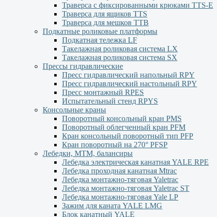
Траверса с фиксированными крюками TTS-Е
Траверса для ящиков ТТS
Траверса для мешков ТТВ
Подкатные роликовые платформы
Подкатная тележка LF
Такелажная роликовая система LX
Такелажная роликовая система SX
Прессы гидравлические
Пресс гидравлический напольный RPY
Пресс гидравлический настольный RPY
Пресс монтажный RPES
Испытательный стенд RPYS
Консольные краны
Поворотный консольный кран PMS
Поворотный облегченный кран PFM
Кран консольный поворотный тип PFP
Кран поворотный на 270° PFSP
Лебедки, МТМ, балансиры
Лебедка электрическая канатная YALE RPE
Лебедка проходная канатная Mtrac
Лебедка монтажно-тяговая Yaletrac
Лебедка монтажно-тяговая Yaletrac ST
Лебедка монтажно-тяговая Yale LP
Зажим для каната YALE LMG
Блок канатный YALE