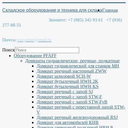
Складское оборудование и техника для склада
Главная
Звоните: +7 (985) 345 93 61 +7 (936)
277-88-51
Почта:
easystore@mail.ru
Поиск
Оборудование PFAFF
Домкраты гидравлические, реечные, подкатные
Домкрат гидравлический для станков МН
Домкрат реечный настенный ZWW
Домкрат шлюзовой SCH-W
Домкрат бутылочный HWH 2K
Домкрат бутылочный HWH KS
Домкрат реечный с лапой SJ
Домкрат реечный с лапой STW-F
Домкрат реечный с лапой STW-FvB
Домкрат реечный с переставной лапой STW-
V
Домкрат реечный железнодорожный RSJ
Домкрат для автомобилей КНВ
Домкрат сервисный подкатной НRH P