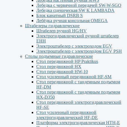
Лебедка настенная ручная MWS
Лебедка с червячной передачей SW-W-SGO
Лебедка сценическая SW K LAMBADA
Блок канатный DSRB S
Лебёдка ручная консольная OMEGA
Штабелеры гидравлические
Штабелер ручной HG/HV
Электрогидравлический ручной штабелер
ЕНН
Электроштабелер с электроходом EGV
Электроштабелер с электроходом EGV PSH
Столы подъемные гидравлические
Стол передвижной HP Praktikus
Стол передвижной HX
Стол передвижной HW-10
Стол усиленный передвижной HF-SM
Стол передвижной с тандемным подъемом
HF-DM
Стол передвижной с тандемным подъемом
HX-D350
Стол передвижной электрогидравлический
HF-SE
Стол усиленный передвижной
электрогидравлический HF-DE
Платформа электрогидравлическая HTH-E