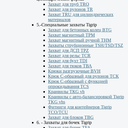
Захват для труб TRO
Захват для рулонов TR
Захват TRU для цилиндрических
материалов
5.-Специальные захваты Tigrip
Захват для бетонных колец BTG
Захват магнитный TPM
Захват магнитный ручной ТНМ
Захваты струбционные TSH/TSD/TSZ
Захват для ДСП TPZ
Захват для рельс TCR
Захват для бухт TDI
Захват для тюков ТВА
Крюки разгрузочные BVH
Крюк С-образный для рулонов ТСК
Крюк С-образный с функцией
опрокидывания ТСS
Кранвилы TКG vh
Кранвилы с авто-балансировкой Tigrip
TKG vhs
Фитинги для контейнеров Tigrip
TCO/TCU
Захват для блоков TBG
6. - Захваты для бочек Tigrip
Захват для бочек TFA