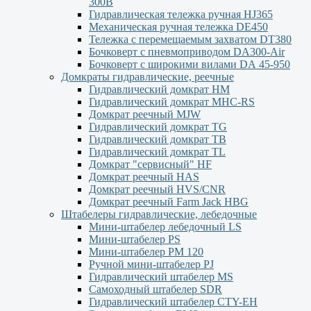
300В
Гидравлическая тележка ручная HJ365
Механическая ручная тележка DE450
Тележка с перемещаемым захватом DT380
Бочковерт с пневмоприводом DA300-Air
Бочковерт с широкими вилами DА 45-950
Домкраты гидравлические, реечные
Гидравлический домкрат НМ
Гидравлический домкрат MHC-RS
Домкрат реечный MJW
Гидравлический домкрат TG
Гидравлический домкрат ТВ
Гидравлический домкрат TL
Домкрат "сервисный" НF
Домкрат реечный HAS
Домкрат реечный HVS/CNR
Домкрат реечный Farm Jack HBG
Штабелеры гидравлические, лебедочные
Мини-штабелер лебедочный LS
Мини-штабелер PS
Мини-штабелер РМ 120
Ручной мини-штабелер PJ
Гидравлический штабелер MS
Самоходный штабелер SDR
Гидравлический штабелер CTY-EH