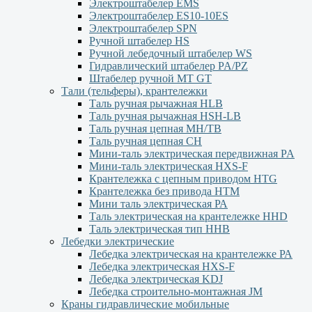
Электроштабелер EMS
Электроштабелер ES10-10ES
Электроштабелер SPN
Ручной штабелер HS
Ручной лебедочный штабелер WS
Гидравлический штабелер PA/PZ
Штабелер ручной MT GT
Тали (тельферы), крантележки
Таль ручная рычажная HLB
Таль ручная рычажная HSH-LB
Таль ручная цепная MH/TB
Таль ручная цепная СН
Мини-таль электрическая передвижная PA
Мини-таль электрическая HXS-F
Крантележка с цепным приводом HTG
Крантележка без привода HTM
Мини таль электрическая РА
Таль электрическая на крантележке HHD
Таль электрическая тип HHB
Лебедки электрические
Лебедка электрическая на крантележке РА
Лебедка электрическая HXS-F
Лебедка электрическая KDJ
Лебедка строительно-монтажная JM
Краны гидравлические мобильные