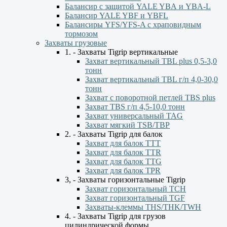
Балансир с защитой YALE YBА и YBА-L
Балансир YALE YBF и YBFL
Балансиры YFS/YFS-A с храповидным
тормозом
Захваты грузовые
1. - Захваты Tigrip вертикальные
Захват вертикальный TBL plus 0,5-3,0
тонн
Захват вертикальный TBL г/п 4,0-30,0
тонн
Захват с поворотной петлей TBS plus
Захват TBS г/п 4,5-10,0 тонн
Захват универсальный TAG
Захват мягкий TSB/TBP
2. - Захваты Tigrip для балок
Захват для балок ТТТ
Захват для балок TTR
Захват для балок TTG
Захват для балок TPR
3, - Захваты горизонтальные Tigrip
Захват горизонтальный ТСН
Захват горизонтальный ТGF
Захваты-клеммы THS/THK/TWH
4. - Захваты Tigrip для грузов
цилиндрической формы