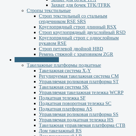
Захват для бочек TFK/TFRK
Стропы текстильные
Строп текстильный со стальным
сердечником RSE SRS
Круглопрядный строп длинный RSX
Строп круглопрядный двухслойный RSD
Круглопрядный строп с однослойным
рукавом RSЕ
Строп петлевой двойной HBD
Ремень стяжной с храповиком ZGR
Оборудование Китай
Такелажные платформы подкатные
Такелажная система X-Y
Регулируемая такелажная система СМ
Управляемая роликовая платформа ST
Такелажная система SK
Управляемая такелажная тележка WCRP
Подкатная тележка SF
Подкатная поворотная тележка SC
Подкатная платформа AS
Управляемая роликовая платформа SS
Управляемая подкатная тележка HS
Такелажная управляемая платформа СТВ
Лом такелажный RS