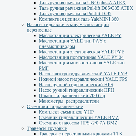
Таль ручная рычажная UNO plus-A ATEX
Таль ручная рычажная Pul-lift D85/С85 ATEX
Таль ручная рычажная Pul-lift D-95
Компактная цепная таль YaleMINI 360
Насосы гидравлические, маслостанции
переносные
Маслостанция электрическая YALE PY
Маслостанция YALE тип PАY с
пневмоприводом
Маслостанция электрическая YALE PYЕ
Маслостанция портативная YALE PY-04
Маслостанция многопоточная YALE тип
PMF
Насос электрогидравлический YALE PYB
Ножной насос гидравлический YALE FPS
Насос ручной гидравлический HPS
Насос ручной гидравлический HPН
Шланг гидравлический 700 бар
Манометры, распределители
Съемники гидравлические
Комплект съемников YHP
Съемник гидравлический YALE BMZ
Съемник с насосом HPS -2/0.7А BMZ
Траверсы грузовые
Траверса с переставными крюками TTS