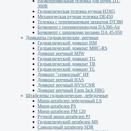
Низкопрофильная тележка для бочек DT-
300В
Гидравлическая тележка ручная HJ365
Механическая ручная тележка DE450
Тележка с перемещаемым захватом DT380
Бочковерт с пневмоприводом DA300-Air
Бочковерт с широкими вилами DА 45-950
Домкраты гидравлические, реечные
Гидравлический домкрат НМ
Гидравлический домкрат MHC-RS
Домкрат реечный MJW
Гидравлический домкрат TG
Гидравлический домкрат ТВ
Гидравлический домкрат TL
Домкрат "сервисный" НF
Домкрат реечный HAS
Домкрат реечный HVS/CNR
Домкрат реечный Farm Jack HBG
Штабелеры гидравлические, лебедочные
Мини-штабелер лебедочный LS
Мини-штабелер PS
Мини-штабелер РМ 120
Ручной мини-штабелер PJ
Гидравлический штабелер MS
Самоходный штабелер SDR