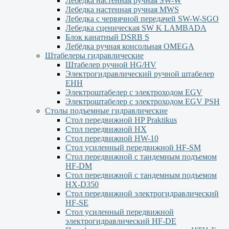
Лебедка настенная ручная SW-W
Лебедка настенная ручная MWS
Лебедка с червячной передачей SW-W-SGO
Лебедка сценическая SW K LAMBADA
Блок канатный DSRB S
Лебёдка ручная консольная OMEGA
Штабелеры гидравлические
Штабелер ручной HG/HV
Электрогидравлический ручной штабелер
ЕНН
Электроштабелер с электроходом EGV
Электроштабелер с электроходом EGV PSH
Столы подъемные гидравлические
Стол передвижной HP Praktikus
Стол передвижной HX
Стол передвижной HW-10
Стол усиленный передвижной HF-SM
Стол передвижной с тандемным подъемом
HF-DM
Стол передвижной с тандемным подъемом
HX-D350
Стол передвижной электрогидравлический
HF-SE
Стол усиленный передвижной
электрогидравлический HF-DE