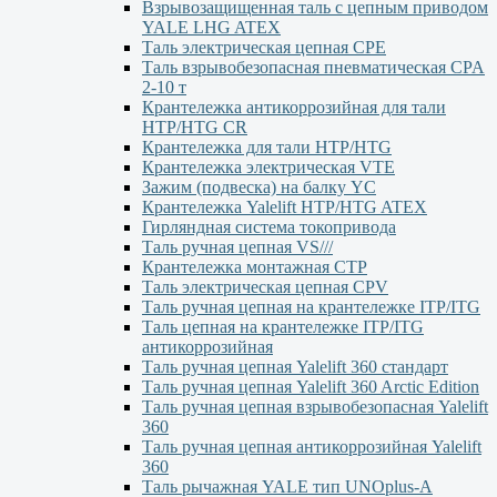
Взрывозащищенная таль с цепным приводом
YALE LHG ATEX
Таль электрическая цепная CPE
Таль взрывобезопасная пневматическая CPA
2-10 т
Крантележка антикоррозийная для тали
HTP/HTG CR
Крантележка для тали HTP/HTG
Крантележка электрическая VTE
Зажим (подвеска) на балку YC
Крантележка Yalelift НТР/НТG ATEX
Гирляндная система токопривода
Таль ручная цепная VS///
Крантележка монтажная СТР
Таль электрическая цепная CPV
Таль ручная цепная на крантележке ITP/ITG
Таль цепная на крантележке ITP/ITG
антикоррозийная
Таль ручная цепная Yalelift 360 стандарт
Таль ручная цепная Yalelift 360 Arctic Edition
Таль ручная цепная взрывобезопасная Yalelift
360
Таль ручная цепная антикоррозийная Yalelift
360
Таль рычажная YALE тип UNOplus-A