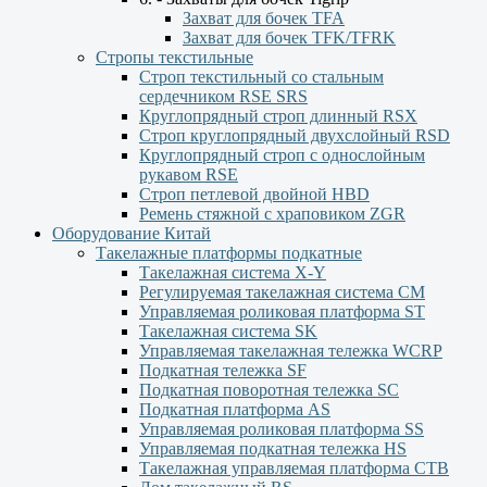
Захват для бочек TFA
Захват для бочек TFK/TFRK
Стропы текстильные
Строп текстильный со стальным
сердечником RSE SRS
Круглопрядный строп длинный RSX
Строп круглопрядный двухслойный RSD
Круглопрядный строп с однослойным
рукавом RSЕ
Строп петлевой двойной HBD
Ремень стяжной с храповиком ZGR
Оборудование Китай
Такелажные платформы подкатные
Такелажная система X-Y
Регулируемая такелажная система СМ
Управляемая роликовая платформа ST
Такелажная система SK
Управляемая такелажная тележка WCRP
Подкатная тележка SF
Подкатная поворотная тележка SC
Подкатная платформа AS
Управляемая роликовая платформа SS
Управляемая подкатная тележка HS
Такелажная управляемая платформа СТВ