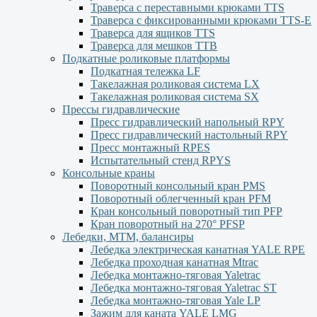
Траверса с переставными крюками TTS
Траверса с фиксированными крюками TTS-Е
Траверса для ящиков ТТS
Траверса для мешков ТТВ
Подкатные роликовые платформы
Подкатная тележка LF
Такелажная роликовая система LX
Такелажная роликовая система SX
Прессы гидравлические
Пресс гидравлический напольный RPY
Пресс гидравлический настольный RPY
Пресс монтажный RPES
Испытательный стенд RPYS
Консольные краны
Поворотный консольный кран PMS
Поворотный облегченный кран PFM
Кран консольный поворотный тип PFP
Кран поворотный на 270° PFSP
Лебедки, МТМ, балансиры
Лебедка электрическая канатная YALE RPE
Лебедка проходная канатная Mtrac
Лебедка монтажно-тяговая Yaletrac
Лебедка монтажно-тяговая Yaletrac ST
Лебедка монтажно-тяговая Yale LP
Зажим для каната YALE LMG