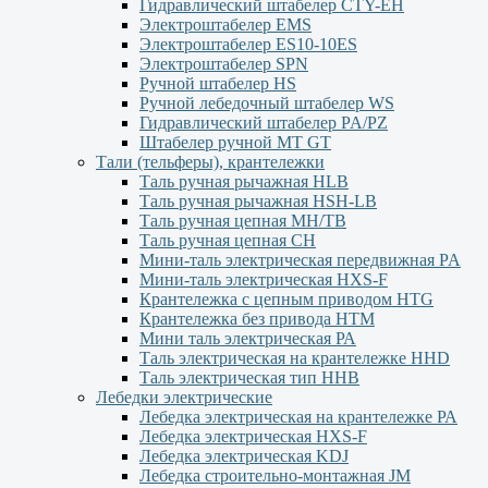
Гидравлический штабелер CTY-EH
Электроштабелер EMS
Электроштабелер ES10-10ES
Электроштабелер SPN
Ручной штабелер HS
Ручной лебедочный штабелер WS
Гидравлический штабелер PA/PZ
Штабелер ручной MT GT
Тали (тельферы), крантележки
Таль ручная рычажная HLB
Таль ручная рычажная HSH-LB
Таль ручная цепная MH/TB
Таль ручная цепная СН
Мини-таль электрическая передвижная PA
Мини-таль электрическая HXS-F
Крантележка с цепным приводом HTG
Крантележка без привода HTM
Мини таль электрическая РА
Таль электрическая на крантележке HHD
Таль электрическая тип HHB
Лебедки электрические
Лебедка электрическая на крантележке РА
Лебедка электрическая HXS-F
Лебедка электрическая KDJ
Лебедка строительно-монтажная JM