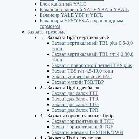
Блок канатный YALE
Балансир с защитой YALE YBА и YBА-L
Балансир YALE YBF и YBFL
Балансиры YFS/YFS-A с храповидным
тормозом
Захваты грузовые
1. - Захваты Tigrip вертикальные
Захват вертикальный TBL plus 0,5-3,0
тонн
Захват вертикальный TBL г/п 4,0-30,0
тонн
Захват с поворотной петлей TBS plus
Захват TBS г/п 4,5-10,0 тонн
Захват универсальный TAG
Захват мягкий TSB/TBP
2. - Захваты Tigrip для балок
Захват для балок ТТТ
Захват для балок TTR
Захват для балок TTG
Захват для балок TPR
3, - Захваты горизонтальные Tigrip
Захват горизонтальный ТСН
Захват горизонтальный ТGF
Захваты-клеммы THS/THK/TWH
4. - Захваты Tigrip для грузов