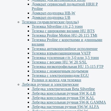
Домкрат сервисный подкатной НRH P
Proline
Домкрат-подпорка HB-W
Домкрат-подпорка UB
Тележки гидравлические (рохлы)
Тележка Silverline г/п 2,5 тонн
Тележа с широкими вилами HU BTS
Тележка Proline Motion HU-26 115 TMt
Тележка Proline с короткими и длинными
вилами
Тележка антикоррозийное исполнение
Тележка взрывозащищенная VATP
Тележка усиленная г/п 3,0 или 3,5 тонн
Тележка с весами HU W 20 S/SL
Тележка низкопрофильная HU 15-115 FTP
Тележка с ножничным подъемом
Тележка с электроприводом EGU
Ролики и колеса для тележки
Лебедки ручные и электрические
Лебедка электрическая Beta Silverline
Лебедка консольная ручная SW K-LB
Лебедка консольная ручная SW KAL
Лебедка консольная ручная SW-K GAMMA
Лебедка настенная ручная SW-W ALFA