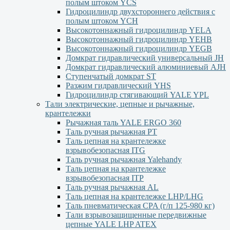
полым штоком YСS
Гидроцилиндр двухстороннего действия с
полым штоком YСН
Высокотоннажный гидроцилиндр YELA
Высокотоннажный гидроцилиндр YEHВ
Высокотоннажный гидроцилиндр YEGВ
Домкрат гидравлический универсальный JH
Домкрат гидравлический алюминиевый АJH
Ступенчатый домкрат ST
Разжим гидравлический YHS
Гидроцилиндр стягивающий YALE YPL
Тали электрические, цепные и рычажные,
крантележки
Рычажная таль YALE ERGO 360
Таль ручная рычажная PT
Таль цепная на крантележке
взрывобезопасная ITG
Таль ручная рычажная Yalehandy
Таль цепная на крантележке
взрывобезопасная ITP
Таль ручная рычажная AL
Таль цепная на крантележке LHP/LHG
Таль пневматическая CPA (г/п 125-980 кг)
Тали взрывозащищенные передвижные
цепные YALE LHP ATEX