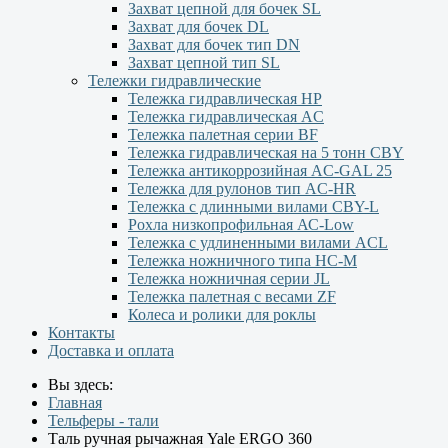
Захват цепной для бочек SL
Захват для бочек DL
Захват для бочек тип DN
Захват цепной тип SL
Тележки гидравлические
Тележка гидравлическая НР
Тележка гидравлическая AC
Тележка палетная серии ВF
Тележка гидравлическая на 5 тонн CBY
Тележка антикоррозийная AC-GAL 25
Тележка для рулонов тип AC-HR
Тележка с длинными вилами CBY-L
Рохла низкопрофильная АС-Low
Тележка с удлиненными вилами АCL
Тележка ножничного типа HC-M
Тележка ножничная серии JL
Тележка палетная с весами ZF
Колеса и ролики для роклы
Контакты
Доставка и оплата
Вы здесь:
Главная
Тельферы - тали
Таль ручная рычажная Yale ERGO 360