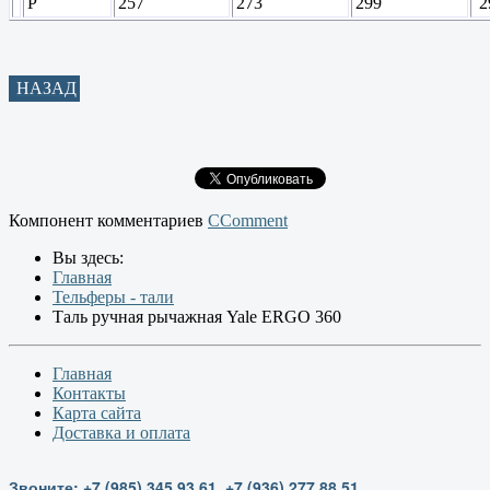
P
257
273
299
2
НАЗАД
Компонент комментариев
CComment
Вы здесь:
Главная
Тельферы - тали
Таль ручная рычажная Yale ERGO 360
Главная
Контакты
Карта сайта
Доставка и оплата
Звоните: +7 (985) 345 93 61, +7 (936) 277 88 51