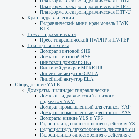
Платформа электрогидравлическая HTH-E
Платформа электрогидравлическая HTF-G
Платформа электрогидравлическая HTF-U
Кран гидравлический
Гидравлический мини-кран модель HWK
KLS
Пресс гидравлический
Пресс гидравлический HWPHP и HWPEP
Приводная техника
Домкрат винтовой SHE
Домкрат винтовой HSE
Винтовой домкрат SHG
Винтовой домкрат MERKUR
Линейный актуатор CMLA
Линейный актуатор ЕLA
Оборудование YALE
Домкраты, цилиндры гидравлические
Домкрат гидравлический с низким
подхватом YAM
Домкрат промышленный для станков YAP
Домкрат промышленный для станков YAS
Домкраты низкие YLS и YFS
Гидроцилиндр одностороннего действия YS
Гидроцилиндр двухстороннего действия YН
Гидроцилиндр одностороннего действия с