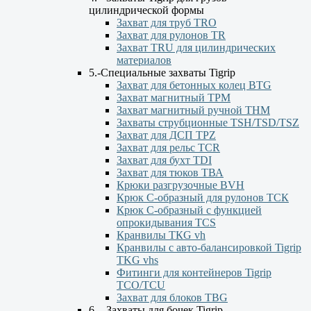
цилиндрической формы
Захват для труб TRO
Захват для рулонов TR
Захват TRU для цилиндрических
материалов
5.-Специальные захваты Tigrip
Захват для бетонных колец BTG
Захват магнитный TPM
Захват магнитный ручной ТНМ
Захваты струбционные TSH/TSD/TSZ
Захват для ДСП TPZ
Захват для рельс TCR
Захват для бухт TDI
Захват для тюков ТВА
Крюки разгрузочные BVH
Крюк С-образный для рулонов ТСК
Крюк С-образный с функцией
опрокидывания ТСS
Кранвилы TКG vh
Кранвилы с авто-балансировкой Tigrip
TKG vhs
Фитинги для контейнеров Tigrip
TCO/TCU
Захват для блоков TBG
6. - Захваты для бочек Tigrip