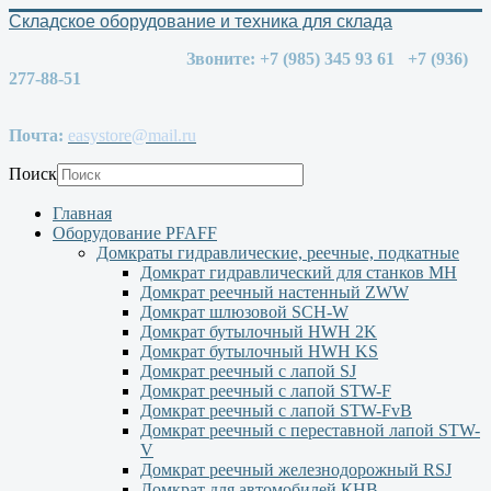
Складское оборудование и техника для склада
Звоните: +7 (985) 345 93 61 +7 (936)
277-88-51
Почта:
easystore@mail.ru
Поиск
Главная
Оборудование PFAFF
Домкраты гидравлические, реечные, подкатные
Домкрат гидравлический для станков МН
Домкрат реечный настенный ZWW
Домкрат шлюзовой SCH-W
Домкрат бутылочный HWH 2K
Домкрат бутылочный HWH KS
Домкрат реечный с лапой SJ
Домкрат реечный с лапой STW-F
Домкрат реечный с лапой STW-FvB
Домкрат реечный с переставной лапой STW-
V
Домкрат реечный железнодорожный RSJ
Домкрат для автомобилей КНВ