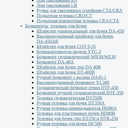
Лом такелажный RS
Лом такелажный LB
Ручки для такелажных платформ СТА/CRA
Подкатная тележка CRO/CT
Подкатная поворотная тележка CRA/CTA
Бочковерты, тележки для бочек
Штабелер универсальный для бочек DA-450
Высокоподъемный штабелер для бочек
DА-450АВ
Штабелер для бочек СОТ 0,35
Бочкокантователь модель YTC-3
Бочковерт гидравлический WB30/WE30
Бочковерт DA-40A
Штабелер для бочек тип DA 40В
Штабелер для бочек DТ-400В
Ручной бочковерт с весами DА45-1
Высокоподъемный бочковерт YL300
Гидравлический бочкокат серии DTF-450
Бочковерт ручной гидравлический DTF-350
Тележка гидравлическая DT350B
Ручная тележка для бочек DT350A
Ручная тележка-опрокидыватель HD80A
Тележка для пластиковых бочек HD80B
Тележка для бочек тип DT250 и DTR-250
Ручная тележка для бочек DC500