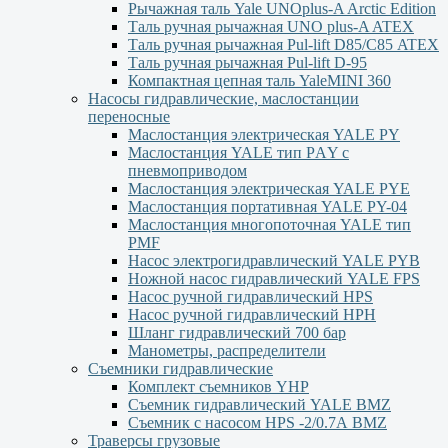
Рычажная таль Yale UNOplus-A Arctic Edition
Таль ручная рычажная UNO plus-A ATEX
Таль ручная рычажная Pul-lift D85/С85 ATEX
Таль ручная рычажная Pul-lift D-95
Компактная цепная таль YaleMINI 360
Насосы гидравлические, маслостанции
переносные
Маслостанция электрическая YALE PY
Маслостанция YALE тип PАY с
пневмоприводом
Маслостанция электрическая YALE PYЕ
Маслостанция портативная YALE PY-04
Маслостанция многопоточная YALE тип
PMF
Насос электрогидравлический YALE PYB
Ножной насос гидравлический YALE FPS
Насос ручной гидравлический HPS
Насос ручной гидравлический HPН
Шланг гидравлический 700 бар
Манометры, распределители
Съемники гидравлические
Комплект съемников YHP
Съемник гидравлический YALE BMZ
Съемник с насосом HPS -2/0.7А BMZ
Траверсы грузовые