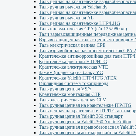
Таль цепная на крантележке взрывобезопасна
Таль ручная рычажная Yalehandy
Таль цепная на крантележке взрывобезопасна
Таль ручная рычажная AL
Таль цепная на крантележке LHP/LHG
Таль пневматическая CPA (г/п 125-980 кг)
Тали взрывозащищенные передвижные цеп
Взрывозащищенная таль с цепным приводо
Таль электрическая цепная CPE
Таль взрывобезопасная пневматическая CPA 2
Крантележка антикоррозийная для тали HTP
Крантележка для тали HTP/HTG
Крантележка электрическая VTE
Зажим (подвеска) на балку YC
Крантележка Yalelift НТР/НТG ATEX
Гирляндная система токопривода
Таль ручная цепная VS///
Крантележка монтажная СТР
Таль электрическая цепная CPV
Таль ручная цепная на крантележке ITP/ITG
Таль цепная на крантележке ITP/ITG антикор
Таль ручная цепная Yalelift 360 стандарт
Таль ручная цепная Yalelift 360 Arctic Edition
Таль ручная цепная взрывобезопасная Yalelift 
Таль ручная цепная антикоррозийная Yalelift 3