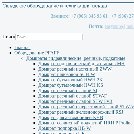
Складское оборудование и техника для склада
Звоните: +7 (985) 345 93 61 +7 (936) 2
Почта:
easystore@mail
Поиск
Главная
Оборудование PFAFF
Домкраты гидравлические, реечные, подкатные
Домкрат гидравлический для станков МН
Домкрат реечный настенный ZWW
Домкрат шлюзовой SCH-W
Домкрат бутылочный HWH 2K
Домкрат бутылочный HWH KS
Домкрат реечный с лапой SJ
Домкрат реечный с лапой STW-F
Домкрат реечный с лапой STW-FvB
Домкрат реечный с переставной лапой STW-
Домкрат реечный железнодорожный RSJ
Домкрат для автомобилей КНВ
Домкрат сервисный подкатной НRH P Proline
Домкрат-подпорка HB-W
Домкрат-подпорка UB