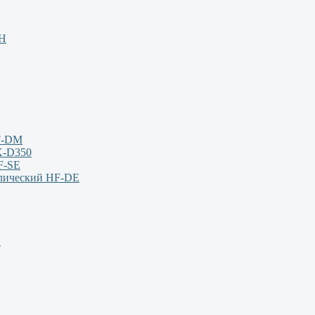
НН
F-DM
X-D350
F-SE
влический HF-DE
S