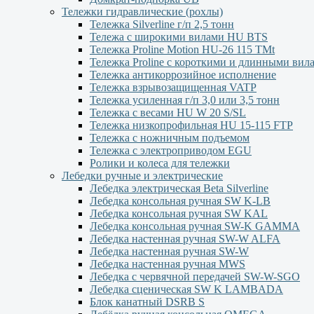
Тележки гидравлические (рохлы)
Тележка Silverline г/п 2,5 тонн
Тележа с широкими вилами HU BTS
Тележка Proline Motion HU-26 115 TMt
Тележка Proline с короткими и длинными вил
Тележка антикоррозийное исполнение
Тележка взрывозащищенная VATP
Тележка усиленная г/п 3,0 или 3,5 тонн
Тележка с весами HU W 20 S/SL
Тележка низкопрофильная HU 15-115 FTP
Тележка с ножничным подъемом
Тележка с электроприводом EGU
Ролики и колеса для тележки
Лебедки ручные и электрические
Лебедка электрическая Beta Silverline
Лебедка консольная ручная SW K-LB
Лебедка консольная ручная SW KAL
Лебедка консольная ручная SW-K GAMMA
Лебедка настенная ручная SW-W ALFA
Лебедка настенная ручная SW-W
Лебедка настенная ручная MWS
Лебедка с червячной передачей SW-W-SGO
Лебедка сценическая SW K LAMBADA
Блок канатный DSRB S