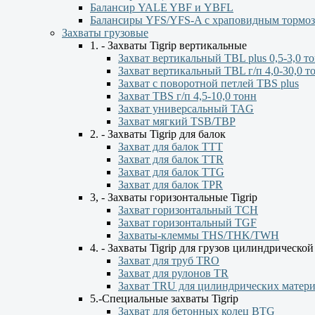
Балансир YALE YBF и YBFL
Балансиры YFS/YFS-A с храповидным тормо
Захваты грузовые
1. - Захваты Tigrip вертикальные
Захват вертикальный TBL plus 0,5-3,0 т
Захват вертикальный TBL г/п 4,0-30,0 т
Захват с поворотной петлей TBS plus
Захват TBS г/п 4,5-10,0 тонн
Захват универсальный TAG
Захват мягкий TSB/TBP
2. - Захваты Tigrip для балок
Захват для балок ТТТ
Захват для балок TTR
Захват для балок TTG
Захват для балок TPR
3, - Захваты горизонтальные Tigrip
Захват горизонтальный ТСН
Захват горизонтальный ТGF
Захваты-клеммы THS/THK/TWH
4. - Захваты Tigrip для грузов цилиндрическо
Захват для труб TRO
Захват для рулонов TR
Захват TRU для цилиндрических матер
5.-Специальные захваты Tigrip
Захват для бетонных колец BTG