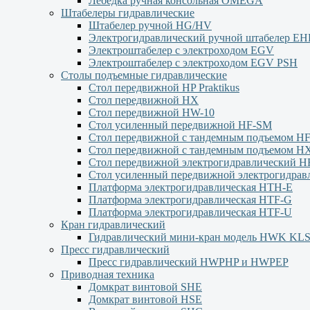
Лебёдка ручная консольная OMEGA
Штабелеры гидравлические
Штабелер ручной HG/HV
Электрогидравлический ручной штабелер Е
Электроштабелер с электроходом EGV
Электроштабелер с электроходом EGV PSH
Столы подъемные гидравлические
Стол передвижной HP Praktikus
Стол передвижной HX
Стол передвижной HW-10
Стол усиленный передвижной HF-SM
Стол передвижной с тандемным подъемом H
Стол передвижной с тандемным подъемом H
Стол передвижной электрогидравлический H
Стол усиленный передвижной электрогидра
Платформа электрогидравлическая HTH-E
Платформа электрогидравлическая HTF-G
Платформа электрогидравлическая HTF-U
Кран гидравлический
Гидравлический мини-кран модель HWK KL
Пресс гидравлический
Пресс гидравлический HWPHP и HWPEP
Приводная техника
Домкрат винтовой SHE
Домкрат винтовой HSE