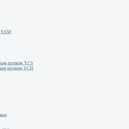
м YAM
олым штоком YСS
олым штоком YСН
ежки