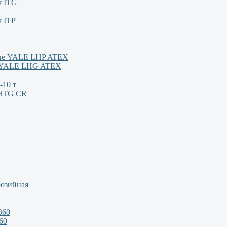
я ITG
я ITP
ные YALE LHP ATEX
м YALE LHG ATEX
-10 т
/HTG CR
розийная
360
60