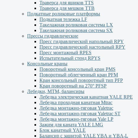
Траверса для ящиков ТТS
Траверса для мешков ТТВ
Подкатные роликовые платформы
Подкатная тележка LF
Такелажная роликовая система LX
Такелажная роликовая система SX
Прессы гидравлические
Пресс гидравлический напольный RPY
Пресс гидравлический настольный RPY
Пресс монтажный RPES
Испытательный стенд RPYS
Консольные краны
Поворотный консольный кран PMS
Поворотный облегченный кран PFM
Кран консольный поворотный тип PFP
Кран поворотный на 270° PFSP
Лебедки, МТМ, балансиры
Лебедка электрическая канатная YALE RPE
Лебедка проходная канатная Mtrac
Лебедка монтажно-тяговая Yaletrac
Лебедка монтажно-тяговая Yaletrac ST
Лебедка монтажно-тяговая Yale LP
Зажим для каната YALE LMG
Блок канатный YALE
Балансир с защитой YALE YBА и YBА-L