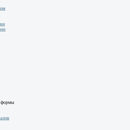
зом
онн
онн
й формы
иалов