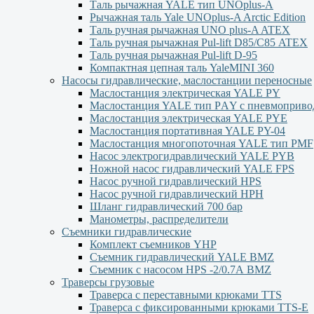
Таль рычажная YALE тип UNOplus-A
Рычажная таль Yale UNOplus-A Arctic Edition
Таль ручная рычажная UNO plus-A ATEX
Таль ручная рычажная Pul-lift D85/С85 ATEX
Таль ручная рычажная Pul-lift D-95
Компактная цепная таль YaleMINI 360
Насосы гидравлические, маслостанции переносные
Маслостанция электрическая YALE PY
Маслостанция YALE тип PАY с пневмоприво
Маслостанция электрическая YALE PYЕ
Маслостанция портативная YALE PY-04
Маслостанция многопоточная YALE тип PMF
Насос электрогидравлический YALE PYB
Ножной насос гидравлический YALE FPS
Насос ручной гидравлический HPS
Насос ручной гидравлический HPН
Шланг гидравлический 700 бар
Манометры, распределители
Съемники гидравлические
Комплект съемников YHP
Съемник гидравлический YALE BMZ
Съемник с насосом HPS -2/0.7А BMZ
Траверсы грузовые
Траверса с переставными крюками TTS
Траверса с фиксированными крюками TTS-Е