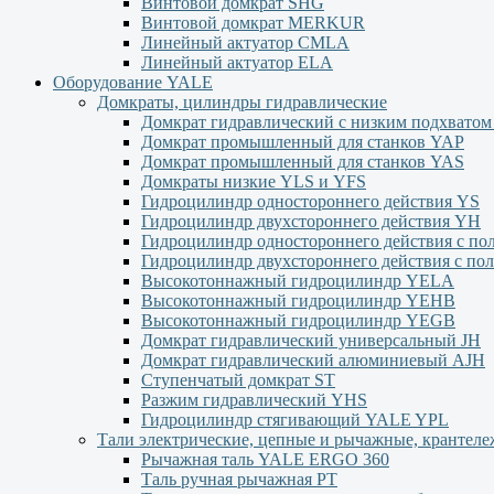
Винтовой домкрат SHG
Винтовой домкрат MERKUR
Линейный актуатор CMLA
Линейный актуатор ЕLA
Оборудование YALE
Домкраты, цилиндры гидравлические
Домкрат гидравлический с низким подхвато
Домкрат промышленный для станков YAP
Домкрат промышленный для станков YAS
Домкраты низкие YLS и YFS
Гидроцилиндр одностороннего действия YS
Гидроцилиндр двухстороннего действия YН
Гидроцилиндр одностороннего действия с п
Гидроцилиндр двухстороннего действия с п
Высокотоннажный гидроцилиндр YELA
Высокотоннажный гидроцилиндр YEHВ
Высокотоннажный гидроцилиндр YEGВ
Домкрат гидравлический универсальный JH
Домкрат гидравлический алюминиевый АJH
Ступенчатый домкрат ST
Разжим гидравлический YHS
Гидроцилиндр стягивающий YALE YPL
Тали электрические, цепные и рычажные, крантел
Рычажная таль YALE ERGO 360
Таль ручная рычажная PT