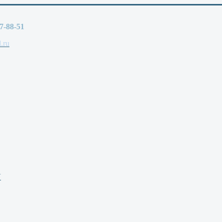
77-88-51
.ru
V