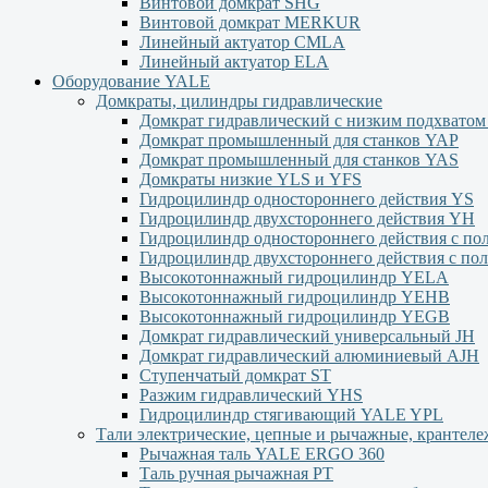
Винтовой домкрат SHG
Винтовой домкрат MERKUR
Линейный актуатор CMLA
Линейный актуатор ЕLA
Оборудование YALE
Домкраты, цилиндры гидравлические
Домкрат гидравлический с низким подхвато
Домкрат промышленный для станков YAP
Домкрат промышленный для станков YAS
Домкраты низкие YLS и YFS
Гидроцилиндр одностороннего действия YS
Гидроцилиндр двухстороннего действия YН
Гидроцилиндр одностороннего действия с п
Гидроцилиндр двухстороннего действия с п
Высокотоннажный гидроцилиндр YELA
Высокотоннажный гидроцилиндр YEHВ
Высокотоннажный гидроцилиндр YEGВ
Домкрат гидравлический универсальный JH
Домкрат гидравлический алюминиевый АJH
Ступенчатый домкрат ST
Разжим гидравлический YHS
Гидроцилиндр стягивающий YALE YPL
Тали электрические, цепные и рычажные, крантел
Рычажная таль YALE ERGO 360
Таль ручная рычажная PT