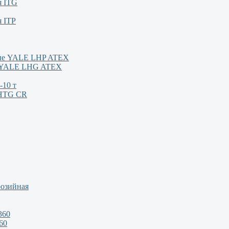
я ITG
я ITP
ные YALE LHP ATEX
м YALE LHG ATEX
-10 т
/HTG CR
розийная
360
60