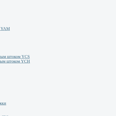
м YAM
олым штоком YСS
олым штоком YСН
ежки