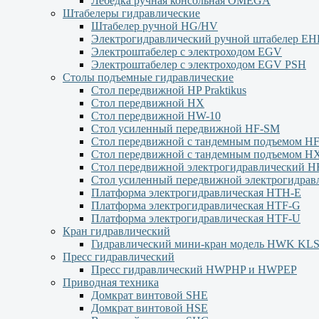
Лебёдка ручная консольная OMEGA
Штабелеры гидравлические
Штабелер ручной HG/HV
Электрогидравлический ручной штабелер Е
Электроштабелер с электроходом EGV
Электроштабелер с электроходом EGV PSH
Столы подъемные гидравлические
Стол передвижной HP Praktikus
Стол передвижной HX
Стол передвижной HW-10
Стол усиленный передвижной HF-SM
Стол передвижной с тандемным подъемом H
Стол передвижной с тандемным подъемом H
Стол передвижной электрогидравлический H
Стол усиленный передвижной электрогидра
Платформа электрогидравлическая HTH-E
Платформа электрогидравлическая HTF-G
Платформа электрогидравлическая HTF-U
Кран гидравлический
Гидравлический мини-кран модель HWK KL
Пресс гидравлический
Пресс гидравлический HWPHP и HWPEP
Приводная техника
Домкрат винтовой SHE
Домкрат винтовой HSE