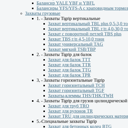
Балансир YALE YBF и YBFL
Балансиры YFS/YFS-A с храповидным тормо
Захваты грузовые
1. - Захваты Tigrip вертикальные
Захват вертикальный TBL plus 0,5-3,0 т
Захват вертикальный TBL г/п 4,0-30,0 т
Захват с поворотной петлей TBS plus
Захват TBS г/п 4,5-10,0 тонн
Захват универсальный TAG
Захват мягкий TSB/TBP
2. - Захваты Tigrip для балок
Захват для балок ТТТ
Захват для балок TTR
Захват для балок TTG
Захват для балок TPR
3, - Захваты горизонтальные Tigrip
Захват горизонтальный ТСН
Захват горизонтальный ТGF
Захваты-клеммы THS/THK/TWH
4. - Захваты Tigrip для грузов цилиндрическо
Захват для труб TRO
Захват для рулонов TR
Захват TRU для цилиндрических матер
5.-Специальные захваты Tigrip
Захват для бетонных колец BTG