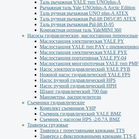
Таль рычажная YALE тип UNOplus-A
Рычажная таль Yale UNOplus-A Arctic Edition
Таль ручная рычажная UNO plus-A ATEX
Таль ручная рычажная Pul-lift D85/С85 ATEX
Таль ручная рычажная Pul-lift D-95
Компактная цепная таль YaleMINI 360
Насосы гидравлические, маслостанции переносные
Маслостанция электрическая YALE PY
Маслостанция YALE тип PАY с пневмоприво
Маслостанция электрическая YALE PYЕ
Маслостанция портативная YALE PY-04
Маслостанция многопоточная YALE тип PMF
Насос электрогидравлический YALE PYB
Ножной насос гидравлический YALE FPS
Насос ручной гидравлический HPS
Насос ручной гидравлический HPН
Шланг гидравлический 700 бар
Манометры, распределители
Съемники гидравлические
Комплект съемников YHP
Съемник гидравлический YALE BMZ
Съемник с насосом HPS -2/0.7А BMZ
Траверсы грузовые
Траверса с переставными крюками TTS
Траверса с фиксированными крюками TTS-Е