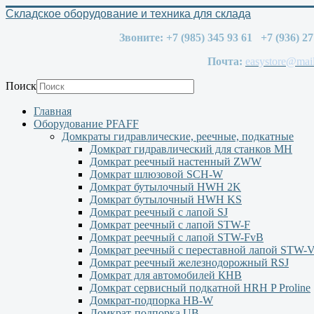
Складское оборудование и техника для склада
Звоните: +7 (985) 345 93 61 +7 (936) 2
Почта:
easystore@mail
Поиск
Главная
Оборудование PFAFF
Домкраты гидравлические, реечные, подкатные
Домкрат гидравлический для станков МН
Домкрат реечный настенный ZWW
Домкрат шлюзовой SCH-W
Домкрат бутылочный HWH 2K
Домкрат бутылочный HWH KS
Домкрат реечный с лапой SJ
Домкрат реечный с лапой STW-F
Домкрат реечный с лапой STW-FvB
Домкрат реечный с переставной лапой STW-
Домкрат реечный железнодорожный RSJ
Домкрат для автомобилей КНВ
Домкрат сервисный подкатной НRH P Proline
Домкрат-подпорка HB-W
Домкрат-подпорка UB