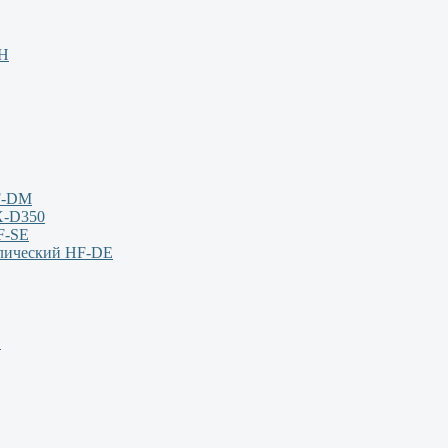
НН
F-DM
X-D350
F-SE
влический HF-DE
S