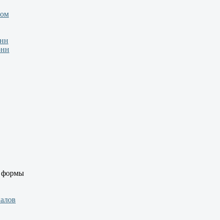
зом
онн
онн
й формы
иалов