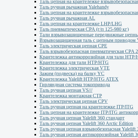
Таль цепная на крантележке взрывобезопасна
Таль ручная рычажная Yalehandy
Таль цепная на крантележке взрывобезопасна
Таль ручная рычажная AL
Таль цепная на крантележке LHP/LHG
Таль пневматическая CPA (г/п 125-980 кг)
Тали взрывозащищенные передвижные цеп
Взрывозащищенная таль с цепным приводо
Таль электрическая цепная CPE
Таль взрывобезопасная пневматическая CPA 2
Крантележка антикоррозийная для тали HTP
Крантележка для тали HTP/HTG
Крантележка электрическая VTE
Зажим (подвеска) на балку YC
Крантележка Yalelift НТР/НТG ATEX
Гирляндная система токопривода
Таль ручная цепная VS///
Крантележка монтажная СТР
Таль электрическая цепная CPV
Таль ручная цепная на крантележке ITP/ITG
Таль цепная на крантележке ITP/ITG антикор
Таль ручная цепная Yalelift 360 стандарт
Таль ручная цепная Yalelift 360 Arctic Edition
Таль ручная цепная взрывобезопасная Yalelift 
Таль ручная цепная антикоррозийная Yalelift 3