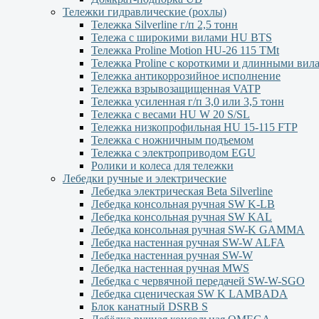
Тележки гидравлические (рохлы)
Тележка Silverline г/п 2,5 тонн
Тележа с широкими вилами HU BTS
Тележка Proline Motion HU-26 115 TMt
Тележка Proline с короткими и длинными вил
Тележка антикоррозийное исполнение
Тележка взрывозащищенная VATP
Тележка усиленная г/п 3,0 или 3,5 тонн
Тележка с весами HU W 20 S/SL
Тележка низкопрофильная HU 15-115 FTP
Тележка с ножничным подъемом
Тележка с электроприводом EGU
Ролики и колеса для тележки
Лебедки ручные и электрические
Лебедка электрическая Beta Silverline
Лебедка консольная ручная SW K-LB
Лебедка консольная ручная SW KAL
Лебедка консольная ручная SW-K GAMMA
Лебедка настенная ручная SW-W ALFA
Лебедка настенная ручная SW-W
Лебедка настенная ручная MWS
Лебедка с червячной передачей SW-W-SGO
Лебедка сценическая SW K LAMBADA
Блок канатный DSRB S