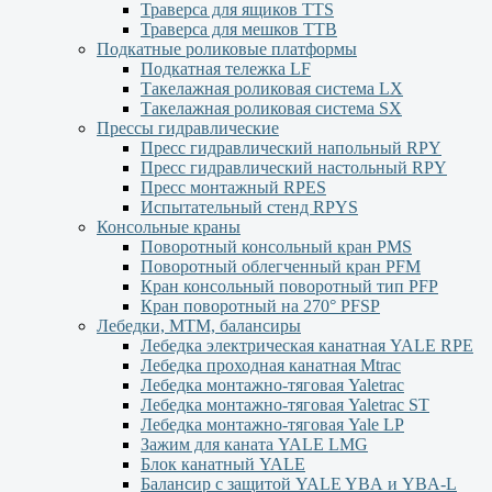
Траверса для ящиков ТТS
Траверса для мешков ТТВ
Подкатные роликовые платформы
Подкатная тележка LF
Такелажная роликовая система LX
Такелажная роликовая система SX
Прессы гидравлические
Пресс гидравлический напольный RPY
Пресс гидравлический настольный RPY
Пресс монтажный RPES
Испытательный стенд RPYS
Консольные краны
Поворотный консольный кран PMS
Поворотный облегченный кран PFM
Кран консольный поворотный тип PFP
Кран поворотный на 270° PFSP
Лебедки, МТМ, балансиры
Лебедка электрическая канатная YALE RPE
Лебедка проходная канатная Mtrac
Лебедка монтажно-тяговая Yaletrac
Лебедка монтажно-тяговая Yaletrac ST
Лебедка монтажно-тяговая Yale LP
Зажим для каната YALE LMG
Блок канатный YALE
Балансир с защитой YALE YBА и YBА-L