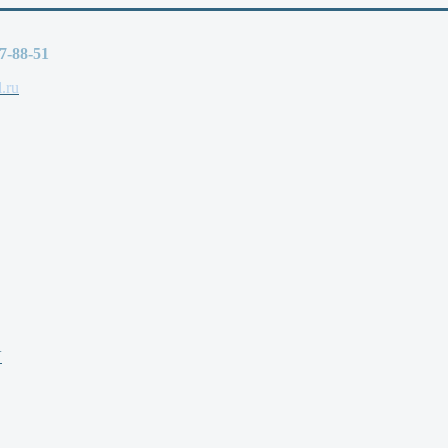
77-88-51
.ru
V