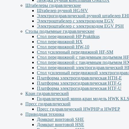
Лебёдка ручная консольная OMEGA
Штабелеры гидравлические
Штабелер ручной HG/HV
Электрогидравлический ручной штабелер Е
Электроштабелер с электроходом EGV
Электроштабелер с электроходом EGV PSH
Столы подъемные гидравлические
Стол передвижной HP Praktikus
Стол передвижной HX
Стол передвижной HW-10
Стол усиленный передвижной HF-SM
Стол передвижной с тандемным подъемом H
Стол передвижной с тандемным подъемом H
Стол передвижной электрогидравлический H
Стол усиленный передвижной электрогидра
Платформа электрогидравлическая HTH-E
Платформа электрогидравлическая HTF-G
Платформа электрогидравлическая HTF-U
Кран гидравлический
Гидравлический мини-кран модель HWK KL
Пресс гидравлический
Пресс гидравлический HWPHP и HWPEP
Приводная техника
Домкрат винтовой SHE
Домкрат винтовой HSE