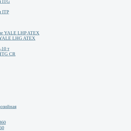
я ITG
я ITP
ные YALE LHP ATEX
м YALE LHG ATEX
-10 т
/HTG CR
розийная
360
60