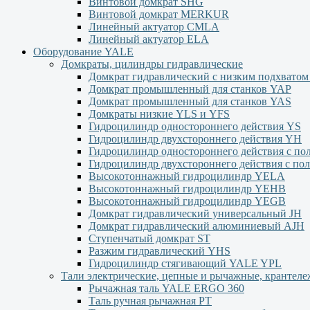
Винтовой домкрат SHG
Винтовой домкрат MERKUR
Линейный актуатор CMLA
Линейный актуатор ЕLA
Оборудование YALE
Домкраты, цилиндры гидравлические
Домкрат гидравлический с низким подхвато
Домкрат промышленный для станков YAP
Домкрат промышленный для станков YAS
Домкраты низкие YLS и YFS
Гидроцилиндр одностороннего действия YS
Гидроцилиндр двухстороннего действия YН
Гидроцилиндр одностороннего действия с п
Гидроцилиндр двухстороннего действия с п
Высокотоннажный гидроцилиндр YELA
Высокотоннажный гидроцилиндр YEHВ
Высокотоннажный гидроцилиндр YEGВ
Домкрат гидравлический универсальный JH
Домкрат гидравлический алюминиевый АJH
Ступенчатый домкрат ST
Разжим гидравлический YHS
Гидроцилиндр стягивающий YALE YPL
Тали электрические, цепные и рычажные, крантел
Рычажная таль YALE ERGO 360
Таль ручная рычажная PT