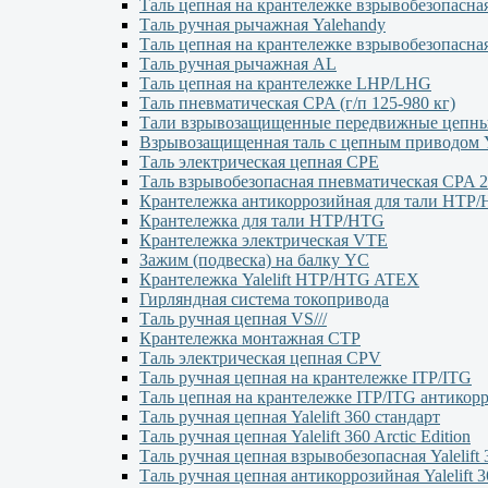
Таль цепная на крантележке взрывобезопасна
Таль ручная рычажная Yalehandy
Таль цепная на крантележке взрывобезопасна
Таль ручная рычажная AL
Таль цепная на крантележке LHP/LHG
Таль пневматическая CPA (г/п 125-980 кг)
Тали взрывозащищенные передвижные цеп
Взрывозащищенная таль с цепным приводо
Таль электрическая цепная CPE
Таль взрывобезопасная пневматическая CPA 2
Крантележка антикоррозийная для тали HTP
Крантележка для тали HTP/HTG
Крантележка электрическая VTE
Зажим (подвеска) на балку YC
Крантележка Yalelift НТР/НТG ATEX
Гирляндная система токопривода
Таль ручная цепная VS///
Крантележка монтажная СТР
Таль электрическая цепная CPV
Таль ручная цепная на крантележке ITP/ITG
Таль цепная на крантележке ITP/ITG антикор
Таль ручная цепная Yalelift 360 стандарт
Таль ручная цепная Yalelift 360 Arctic Edition
Таль ручная цепная взрывобезопасная Yalelift 
Таль ручная цепная антикоррозийная Yalelift 3