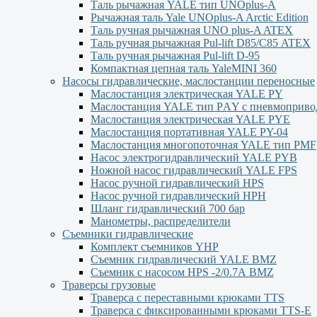
Таль рычажная YALE тип UNOplus-A
Рычажная таль Yale UNOplus-A Arctic Edition
Таль ручная рычажная UNO plus-A ATEX
Таль ручная рычажная Pul-lift D85/С85 ATEX
Таль ручная рычажная Pul-lift D-95
Компактная цепная таль YaleMINI 360
Насосы гидравлические, маслостанции переносные
Маслостанция электрическая YALE PY
Маслостанция YALE тип PАY с пневмоприво
Маслостанция электрическая YALE PYЕ
Маслостанция портативная YALE PY-04
Маслостанция многопоточная YALE тип PMF
Насос электрогидравлический YALE PYB
Ножной насос гидравлический YALE FPS
Насос ручной гидравлический HPS
Насос ручной гидравлический HPН
Шланг гидравлический 700 бар
Манометры, распределители
Съемники гидравлические
Комплект съемников YHP
Съемник гидравлический YALE BMZ
Съемник с насосом HPS -2/0.7А BMZ
Траверсы грузовые
Траверса с переставными крюками TTS
Траверса с фиксированными крюками TTS-Е