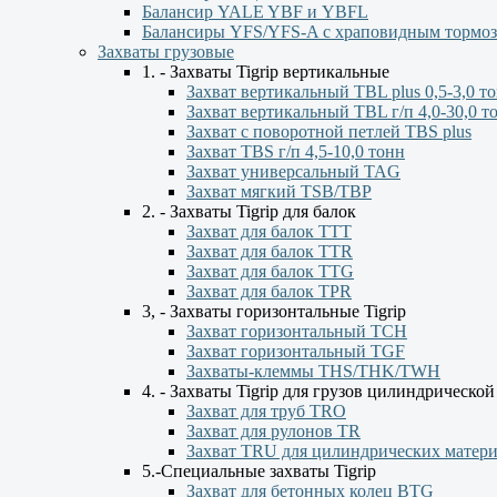
Балансир YALE YBF и YBFL
Балансиры YFS/YFS-A с храповидным тормо
Захваты грузовые
1. - Захваты Tigrip вертикальные
Захват вертикальный TBL plus 0,5-3,0 т
Захват вертикальный TBL г/п 4,0-30,0 т
Захват с поворотной петлей TBS plus
Захват TBS г/п 4,5-10,0 тонн
Захват универсальный TAG
Захват мягкий TSB/TBP
2. - Захваты Tigrip для балок
Захват для балок ТТТ
Захват для балок TTR
Захват для балок TTG
Захват для балок TPR
3, - Захваты горизонтальные Tigrip
Захват горизонтальный ТСН
Захват горизонтальный ТGF
Захваты-клеммы THS/THK/TWH
4. - Захваты Tigrip для грузов цилиндрическо
Захват для труб TRO
Захват для рулонов TR
Захват TRU для цилиндрических матер
5.-Специальные захваты Tigrip
Захват для бетонных колец BTG