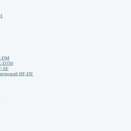
НН
F-DM
X-D350
F-SE
влический HF-DE
S