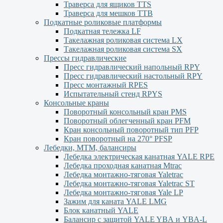
Траверса для ящиков ТТS
Траверса для мешков ТТВ
Подкатные роликовые платформы
Подкатная тележка LF
Такелажная роликовая система LX
Такелажная роликовая система SX
Прессы гидравлические
Пресс гидравлический напольный RPY
Пресс гидравлический настольный RPY
Пресс монтажный RPES
Испытательный стенд RPYS
Консольные краны
Поворотный консольный кран PMS
Поворотный облегченный кран PFM
Кран консольный поворотный тип PFP
Кран поворотный на 270° PFSP
Лебедки, МТМ, балансиры
Лебедка электрическая канатная YALE RPE
Лебедка проходная канатная Mtrac
Лебедка монтажно-тяговая Yaletrac
Лебедка монтажно-тяговая Yaletrac ST
Лебедка монтажно-тяговая Yale LP
Зажим для каната YALE LMG
Блок канатный YALE
Балансир с защитой YALE YBА и YBА-L