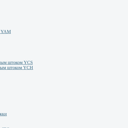
м YAM
олым штоком YСS
олым штоком YСН
ежки