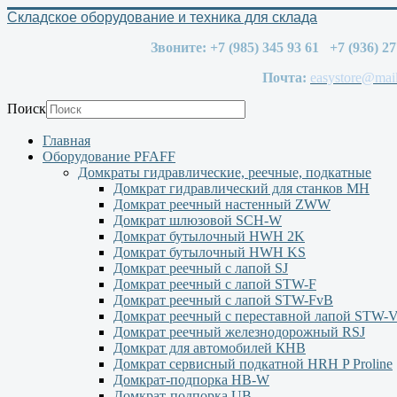
Складское оборудование и техника для склада
Звоните: +7 (985) 345 93 61 +7 (936) 2
Почта:
easystore@mail
Поиск
Главная
Оборудование PFAFF
Домкраты гидравлические, реечные, подкатные
Домкрат гидравлический для станков МН
Домкрат реечный настенный ZWW
Домкрат шлюзовой SCH-W
Домкрат бутылочный HWH 2K
Домкрат бутылочный HWH KS
Домкрат реечный с лапой SJ
Домкрат реечный с лапой STW-F
Домкрат реечный с лапой STW-FvB
Домкрат реечный с переставной лапой STW-
Домкрат реечный железнодорожный RSJ
Домкрат для автомобилей КНВ
Домкрат сервисный подкатной НRH P Proline
Домкрат-подпорка HB-W
Домкрат-подпорка UB