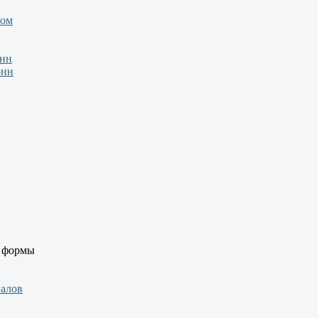
зом
онн
онн
й формы
иалов