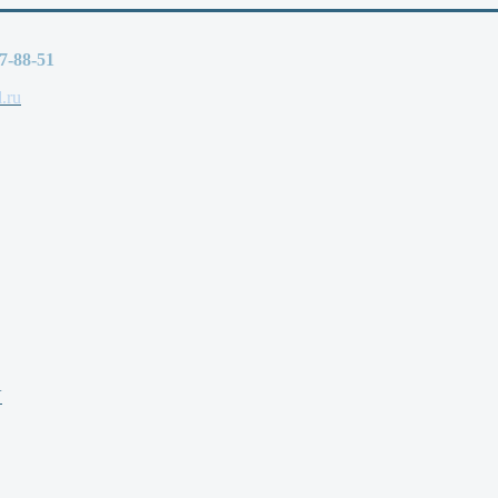
77-88-51
.ru
V