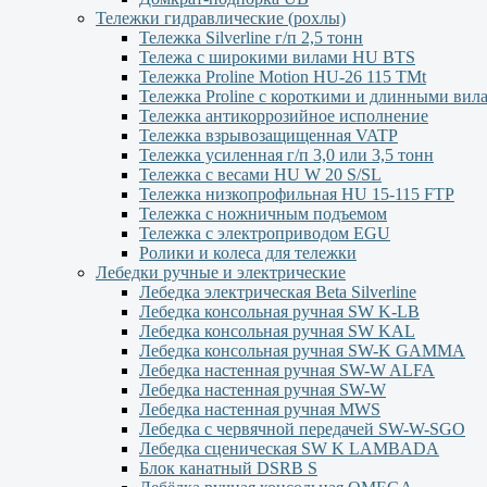
Тележки гидравлические (рохлы)
Тележка Silverline г/п 2,5 тонн
Тележа с широкими вилами HU BTS
Тележка Proline Motion HU-26 115 TMt
Тележка Proline с короткими и длинными вил
Тележка антикоррозийное исполнение
Тележка взрывозащищенная VATP
Тележка усиленная г/п 3,0 или 3,5 тонн
Тележка с весами HU W 20 S/SL
Тележка низкопрофильная HU 15-115 FTP
Тележка с ножничным подъемом
Тележка с электроприводом EGU
Ролики и колеса для тележки
Лебедки ручные и электрические
Лебедка электрическая Beta Silverline
Лебедка консольная ручная SW K-LB
Лебедка консольная ручная SW KAL
Лебедка консольная ручная SW-K GAMMA
Лебедка настенная ручная SW-W ALFA
Лебедка настенная ручная SW-W
Лебедка настенная ручная MWS
Лебедка с червячной передачей SW-W-SGO
Лебедка сценическая SW K LAMBADA
Блок канатный DSRB S