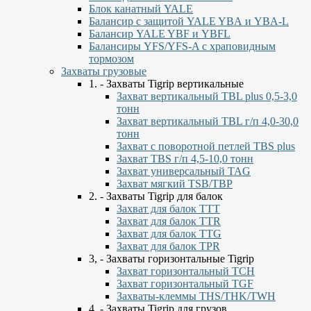
Блок канатный YALE
Балансир с защитой YALE YBА и YBА-L
Балансир YALE YBF и YBFL
Балансиры YFS/YFS-A с храповидным
тормозом
Захваты грузовые
1. - Захваты Tigrip вертикальные
Захват вертикальный TBL plus 0,5-3,0
тонн
Захват вертикальный TBL г/п 4,0-30,0
тонн
Захват с поворотной петлей TBS plus
Захват TBS г/п 4,5-10,0 тонн
Захват универсальный TAG
Захват мягкий TSB/TBP
2. - Захваты Tigrip для балок
Захват для балок ТТТ
Захват для балок TTR
Захват для балок TTG
Захват для балок TPR
3, - Захваты горизонтальные Tigrip
Захват горизонтальный ТСН
Захват горизонтальный ТGF
Захваты-клеммы THS/THK/TWH
4. - Захваты Tigrip для грузов