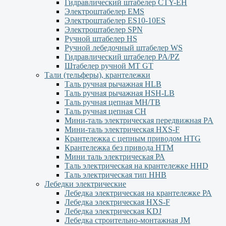
Гидравлический штабелер CTY-EH
Электроштабелер EMS
Электроштабелер ES10-10ES
Электроштабелер SPN
Ручной штабелер HS
Ручной лебедочный штабелер WS
Гидравлический штабелер PA/PZ
Штабелер ручной MT GT
Тали (тельферы), крантележки
Таль ручная рычажная HLB
Таль ручная рычажная HSH-LB
Таль ручная цепная MH/TB
Таль ручная цепная СН
Мини-таль электрическая передвижная PA
Мини-таль электрическая HXS-F
Крантележка с цепным приводом HTG
Крантележка без привода HTM
Мини таль электрическая РА
Таль электрическая на крантележке HHD
Таль электрическая тип HHB
Лебедки электрические
Лебедка электрическая на крантележке РА
Лебедка электрическая HXS-F
Лебедка электрическая KDJ
Лебедка строительно-монтажная JM