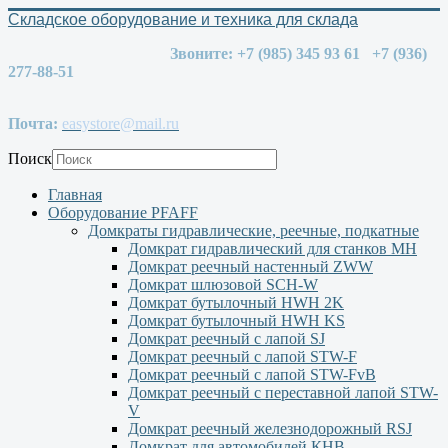
Складское оборудование и техника для склада
Звоните: +7 (985) 345 93 61 +7 (936)
277-88-51
Почта:
easystore@mail.ru
Поиск
Главная
Оборудование PFAFF
Домкраты гидравлические, реечные, подкатные
Домкрат гидравлический для станков МН
Домкрат реечный настенный ZWW
Домкрат шлюзовой SCH-W
Домкрат бутылочный HWH 2K
Домкрат бутылочный HWH KS
Домкрат реечный с лапой SJ
Домкрат реечный с лапой STW-F
Домкрат реечный с лапой STW-FvB
Домкрат реечный с переставной лапой STW-
V
Домкрат реечный железнодорожный RSJ
Домкрат для автомобилей КНВ