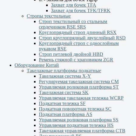
Захват для бочек TFA
Захват для бочек TFK/TFRK
Стропы текстильные
Строп текстильный со стальным
сердечником RSE SRS
Круглопрядный строп длинный RSX
Строп круглопрядный двухслойный RSD
Круглопрядный строп с однослойным
рукавом RSЕ
Строп петлевой двойной HBD
Ремень стяжной с храповиком ZGR
Оборудование Китай
Такелажные платформы подкатные
Такелажная система X-Y
Регулируемая такелажная система СМ
Управляемая роликовая платформа ST
Такелажная система SK
Управляемая такелажная тележка WCRP
Подкатная тележка SF
Подкатная поворотная тележка SC
Подкатная платформа AS
Управляемая роликовая платформа SS
Управляемая подкатная тележка HS
Такелажная управляемая платформа СТВ