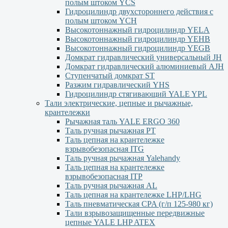
полым штоком YСS
Гидроцилиндр двухстороннего действия с
полым штоком YСН
Высокотоннажный гидроцилиндр YELA
Высокотоннажный гидроцилиндр YEHВ
Высокотоннажный гидроцилиндр YEGВ
Домкрат гидравлический универсальный JH
Домкрат гидравлический алюминиевый АJH
Ступенчатый домкрат ST
Разжим гидравлический YHS
Гидроцилиндр стягивающий YALE YPL
Тали электрические, цепные и рычажные,
крантележки
Рычажная таль YALE ERGO 360
Таль ручная рычажная PT
Таль цепная на крантележке
взрывобезопасная ITG
Таль ручная рычажная Yalehandy
Таль цепная на крантележке
взрывобезопасная ITP
Таль ручная рычажная AL
Таль цепная на крантележке LHP/LHG
Таль пневматическая CPA (г/п 125-980 кг)
Тали взрывозащищенные передвижные
цепные YALE LHP ATEX