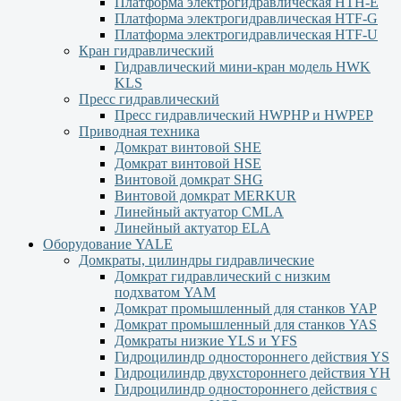
Платформа электрогидравлическая HTH-E
Платформа электрогидравлическая HTF-G
Платформа электрогидравлическая HTF-U
Кран гидравлический
Гидравлический мини-кран модель HWK
KLS
Пресс гидравлический
Пресс гидравлический HWPHP и HWPEP
Приводная техника
Домкрат винтовой SHE
Домкрат винтовой HSE
Винтовой домкрат SHG
Винтовой домкрат MERKUR
Линейный актуатор CMLA
Линейный актуатор ЕLA
Оборудование YALE
Домкраты, цилиндры гидравлические
Домкрат гидравлический с низким
подхватом YAM
Домкрат промышленный для станков YAP
Домкрат промышленный для станков YAS
Домкраты низкие YLS и YFS
Гидроцилиндр одностороннего действия YS
Гидроцилиндр двухстороннего действия YН
Гидроцилиндр одностороннего действия с