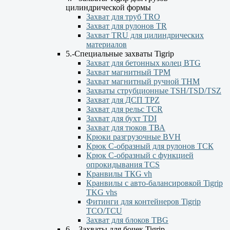
цилиндрической формы
Захват для труб TRO
Захват для рулонов TR
Захват TRU для цилиндрических
материалов
5.-Специальные захваты Tigrip
Захват для бетонных колец BTG
Захват магнитный TPM
Захват магнитный ручной ТНМ
Захваты струбционные TSH/TSD/TSZ
Захват для ДСП TPZ
Захват для рельс TCR
Захват для бухт TDI
Захват для тюков ТВА
Крюки разгрузочные BVH
Крюк С-образный для рулонов ТСК
Крюк С-образный с функцией
опрокидывания ТСS
Кранвилы TКG vh
Кранвилы с авто-балансировкой Tigrip
TKG vhs
Фитинги для контейнеров Tigrip
TCO/TCU
Захват для блоков TBG
6. - Захваты для бочек Tigrip