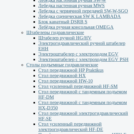
Лебедка настенная ручная SW-W
Лебедка настенная ручная MWS
Лебедка с червячной передачей SW-W-SGO
Лебедка сценическая SW K LAMBADA
Блок канатный DSRB S
Лебёдка ручная консольная OMEGA
Штабелеры гидравлические
Штабелер ручной HG/HV
Электрогидравлический ручной штабелер
ЕНН
Электроштабелер с электроходом EGV
Электроштабелер с электроходом EGV PSH
Столы подъемные гидравлические
Стол передвижной HP Praktikus
Стол передвижной HX
Стол передвижной HW-10
Стол усиленный передвижной HF-SM
Стол передвижной с тандемным подъемом
HF-DM
Стол передвижной с тандемным подъемом
HX-D350
Стол передвижной электрогидравлический
HF-SE
Стол усиленный передвижной
электрогидравлический HF-DE