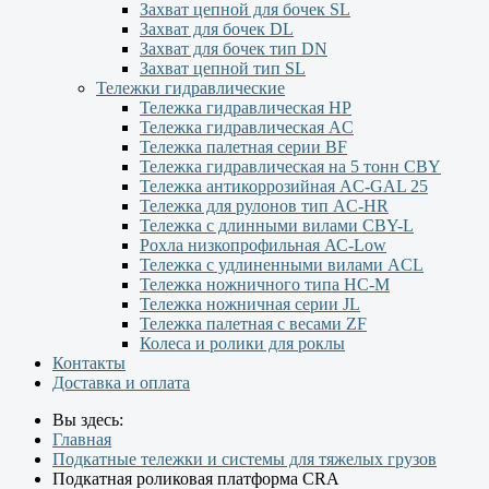
Захват цепной для бочек SL
Захват для бочек DL
Захват для бочек тип DN
Захват цепной тип SL
Тележки гидравлические
Тележка гидравлическая НР
Тележка гидравлическая AC
Тележка палетная серии ВF
Тележка гидравлическая на 5 тонн CBY
Тележка антикоррозийная AC-GAL 25
Тележка для рулонов тип AC-HR
Тележка с длинными вилами CBY-L
Рохла низкопрофильная АС-Low
Тележка с удлиненными вилами АCL
Тележка ножничного типа HC-M
Тележка ножничная серии JL
Тележка палетная с весами ZF
Колеса и ролики для роклы
Контакты
Доставка и оплата
Вы здесь:
Главная
Подкатные тележки и системы для тяжелых грузов
Подкатная роликовая платформа CRA